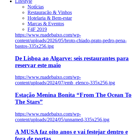
Lifestyle
Notícias
Restauração & Vinhos
Hotelaria & Bem-estar
Marcas & Eventos
F4F 2019
https://www.ruadebaixo.com/wp-
content/uploads/2026/05/broto-chiado-prato-pedro-pena-
bastos-335x256.jpg
De Lisboa ao Algarve: seis restaurantes para
reservar este maio
https://www.ruadebaixo.com/wp-
content/uploads/2024/07/emb_elenco-335x256.jpg
Estação Menina Bonita “From The Ocean To
The Stars”
https://www.ruadebaixo.com/wp-
content/uploads/2024/05/unnamed-335x256.jpg
A MUSA faz oito anos e vai festejar dentro e
fora de portas