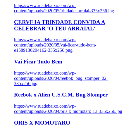
https://www.ruadebaixo.com/wp-
content/uploads/2020/05/trindade_arraial-335x256.jpg
CERVEJA TRINDADE CONVIDA A
CELEBRAR ‘O TEU ARRAIAL’
https://www.ruadebaixo.com/wp-
content/uploads/2020/05/vai-ficar-tudo-bem-
e1589130204162-335x256.png
Vai Ficar Tudo Bem
https://www.ruadebaixo.com/wp-
content/uploads/2020/04/reebok_bug_stomper_02-
335x256.jpg
Reebok x Alien U.S.C.M. Bug Stomper
https://www.ruadebaixo.com/wp-
content/uploads/2020/04/oris-x-momotaro-13-335x256.jpg
ORIS X MOMOTARO