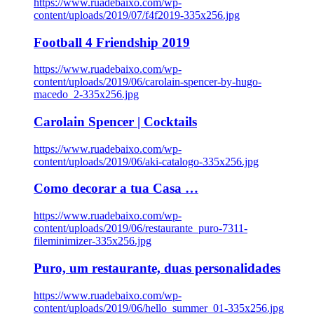
https://www.ruadebaixo.com/wp-
content/uploads/2019/07/f4f2019-335x256.jpg
Football 4 Friendship 2019
https://www.ruadebaixo.com/wp-
content/uploads/2019/06/carolain-spencer-by-hugo-
macedo_2-335x256.jpg
Carolain Spencer | Cocktails
https://www.ruadebaixo.com/wp-
content/uploads/2019/06/aki-catalogo-335x256.jpg
Como decorar a tua Casa …
https://www.ruadebaixo.com/wp-
content/uploads/2019/06/restaurante_puro-7311-
fileminimizer-335x256.jpg
Puro, um restaurante, duas personalidades
https://www.ruadebaixo.com/wp-
content/uploads/2019/06/hello_summer_01-335x256.jpg