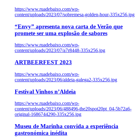
https://www.ruadebaixo.com/wp-
content/uploads/2023/07/sobremesa-golden-hour-335x256.jpg
“Envy” apresenta nova carta de Verão que
promete ser uma explosão de sabores
https://www.ruadebaixo.com/wp-
content/uploads/2023/07/a7r8448-335x256.jpg
ARTBEERFEST 2023
https://www.ruadebaixo.com/wp-
content/uploads/2023/06/aldeia-galega2-335x256.jpg
Festival Vinhos n’Aldeia
https://www.ruadebaixo.com/wp-
content/uploads/2023/06/488496-the20spot20pt_04-5b72a6-
original-1686744290-335x256.jpg
Museu de Marinha convida a experiência
gastronómica inédita