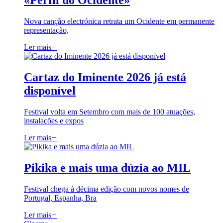
«Perfil do Ocidente»
Nova canção electrónica retrata um Ocidente em permanente
representação,
Ler mais
+
Cartaz do Iminente 2026 já está
disponível
Festival volta em Setembro com mais de 100 atuações,
instalações e expos
Ler mais
+
Pikika e mais uma dúzia ao MIL
Festival chega à décima edição com novos nomes de
Portugal, Espanha, Bra
Ler mais
+