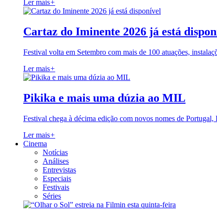
Ler mais
+
Cartaz do Iminente 2026 já está dispon
Festival volta em Setembro com mais de 100 atuações, instalaç
Ler mais
+
Pikika e mais uma dúzia ao MIL
Festival chega à décima edição com novos nomes de Portugal,
Ler mais
+
Cinema
Notícias
Análises
Entrevistas
Especiais
Festivais
Séries