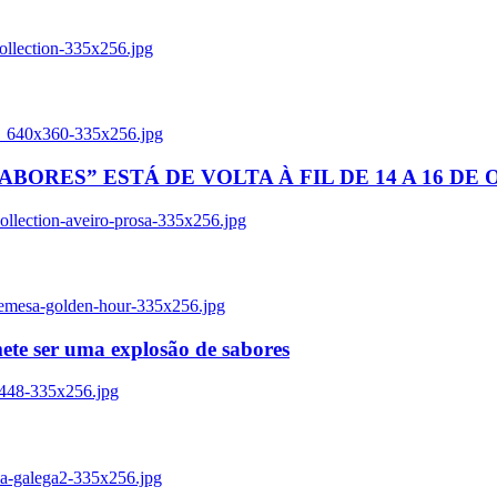
ollection-335x256.jpg
tl_640x360-335x256.jpg
BORES” ESTÁ DE VOLTA À FIL DE 14 A 16 DE
llection-aveiro-prosa-335x256.jpg
remesa-golden-hour-335x256.jpg
ete ser uma explosão de sabores
8448-335x256.jpg
ia-galega2-335x256.jpg