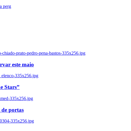
ra perg
o-chiado-prato-pedro-pena-bastos-335x256.jpg
ervar este maio
_elenco-335x256.jpg
e Stars”
named-335x256.jpg
 de portas
00304-335x256.jpg