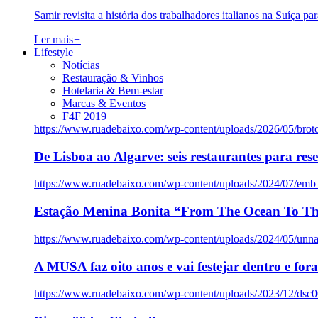
Samir revisita a história dos trabalhadores italianos na Suíça pa
Ler mais
+
Lifestyle
Notícias
Restauração & Vinhos
Hotelaria & Bem-estar
Marcas & Eventos
F4F 2019
https://www.ruadebaixo.com/wp-content/uploads/2026/05/brot
De Lisboa ao Algarve: seis restaurantes para res
https://www.ruadebaixo.com/wp-content/uploads/2024/07/emb
Estação Menina Bonita “From The Ocean To Th
https://www.ruadebaixo.com/wp-content/uploads/2024/05/un
A MUSA faz oito anos e vai festejar dentro e fora
https://www.ruadebaixo.com/wp-content/uploads/2023/12/dsc