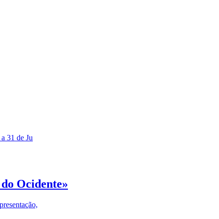
 a 31 de Ju
 do Ocidente»
presentação,