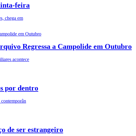
inta-feira
es, chega em
rquivo Regressa a Campolide em Outubro
iares acontece
os por dentro
s contemporân
o de ser estrangeiro