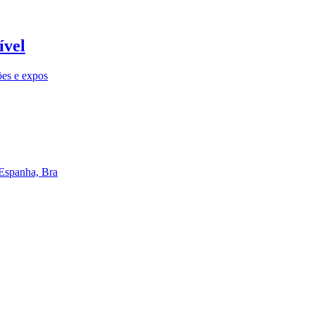
ível
ões e expos
 Espanha, Bra