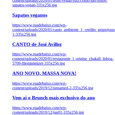
content/uploads/2020/01/tenis-vegan-rutz-como-sao-feitos-
sapatos-vegan-335x256.jpg
Sapatos veganos
https://www.ruadebaixo.com/wp-
content/uploads/2020/01/canto_ambiente_1_credito_grupojosea
1-335x256.jpg
CANTO de José Avillez
https://www.ruadebaixo.com/wp-
content/uploads/2020/01/restaurante_l_origine_chakall_lisboa-
5709-fileminimizer-335x256.jpg
ANO NOVO, MASSA NOVA!
https://www.ruadebaixo.com/wp-
content/uploads/2019/12/unnamed-2-335x256.jpg
Vem ai o Brunch mais exclusivo do ano
https://www.ruadebaixo.com/wp-
content/uploads/2019/12/jag01-335x256.jpg