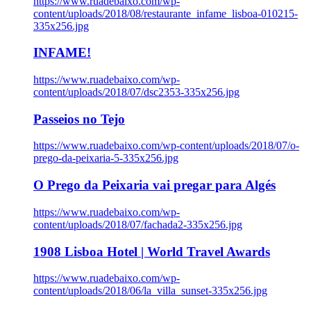
https://www.ruadebaixo.com/wp-
content/uploads/2018/08/restaurante_infame_lisboa-010215-
335x256.jpg
INFAME!
https://www.ruadebaixo.com/wp-
content/uploads/2018/07/dsc2353-335x256.jpg
Passeios no Tejo
https://www.ruadebaixo.com/wp-content/uploads/2018/07/o-
prego-da-peixaria-5-335x256.jpg
O Prego da Peixaria vai pregar para Algés
https://www.ruadebaixo.com/wp-
content/uploads/2018/07/fachada2-335x256.jpg
1908 Lisboa Hotel | World Travel Awards
https://www.ruadebaixo.com/wp-
content/uploads/2018/06/la_villa_sunset-335x256.jpg