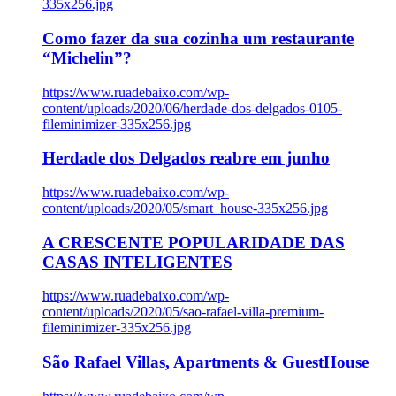
335x256.jpg
Como fazer da sua cozinha um restaurante
“Michelin”?
https://www.ruadebaixo.com/wp-
content/uploads/2020/06/herdade-dos-delgados-0105-
fileminimizer-335x256.jpg
Herdade dos Delgados reabre em junho
https://www.ruadebaixo.com/wp-
content/uploads/2020/05/smart_house-335x256.jpg
A CRESCENTE POPULARIDADE DAS
CASAS INTELIGENTES
https://www.ruadebaixo.com/wp-
content/uploads/2020/05/sao-rafael-villa-premium-
fileminimizer-335x256.jpg
São Rafael Villas, Apartments & GuestHouse