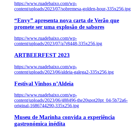
https://www.ruadebaixo.com/wp-
content/uploads/2023/07/sobremesa-golden-hour-335x256.jpg
“Envy” apresenta nova carta de Verão que
promete ser uma explosão de sabores
https://www.ruadebaixo.com/wp-
content/uploads/2023/07/a7r8448-335x256.jpg
ARTBEERFEST 2023
https://www.ruadebaixo.com/wp-
content/uploads/2023/06/aldeia-galega2-335x256.jpg
Festival Vinhos n’Aldeia
https://www.ruadebaixo.com/wp-
content/uploads/2023/06/488496-the20spot20pt_04-5b72a6-
original-1686744290-335x256.jpg
Museu de Marinha convida a experiência
gastronómica inédita