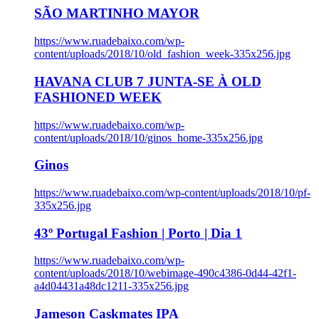
SÃO MARTINHO MAYOR
https://www.ruadebaixo.com/wp-
content/uploads/2018/10/old_fashion_week-335x256.jpg
HAVANA CLUB 7 JUNTA-SE À OLD
FASHIONED WEEK
https://www.ruadebaixo.com/wp-
content/uploads/2018/10/ginos_home-335x256.jpg
Ginos
https://www.ruadebaixo.com/wp-content/uploads/2018/10/pf-
335x256.jpg
43º Portugal Fashion | Porto | Dia 1
https://www.ruadebaixo.com/wp-
content/uploads/2018/10/webimage-490c4386-0d44-42f1-
a4d04431a48dc1211-335x256.jpg
Jameson Caskmates IPA