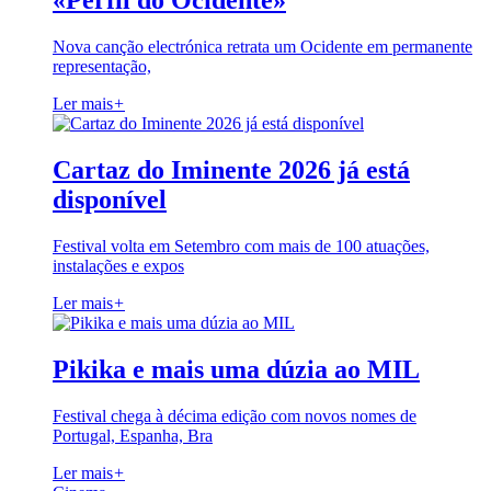
«Perfil do Ocidente»
Nova canção electrónica retrata um Ocidente em permanente
representação,
Ler mais
+
Cartaz do Iminente 2026 já está
disponível
Festival volta em Setembro com mais de 100 atuações,
instalações e expos
Ler mais
+
Pikika e mais uma dúzia ao MIL
Festival chega à décima edição com novos nomes de
Portugal, Espanha, Bra
Ler mais
+