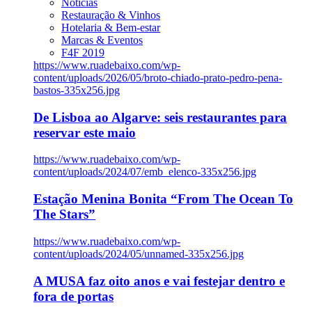
Notícias
Restauração & Vinhos
Hotelaria & Bem-estar
Marcas & Eventos
F4F 2019
https://www.ruadebaixo.com/wp-
content/uploads/2026/05/broto-chiado-prato-pedro-pena-
bastos-335x256.jpg
De Lisboa ao Algarve: seis restaurantes para
reservar este maio
https://www.ruadebaixo.com/wp-
content/uploads/2024/07/emb_elenco-335x256.jpg
Estação Menina Bonita “From The Ocean To
The Stars”
https://www.ruadebaixo.com/wp-
content/uploads/2024/05/unnamed-335x256.jpg
A MUSA faz oito anos e vai festejar dentro e
fora de portas