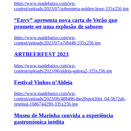
https://www.ruadebaixo.com/wp-
content/uploads/2023/07/sobremesa-golden-hour-335x256.jpg
“Envy” apresenta nova carta de Verão que
promete ser uma explosão de sabores
https://www.ruadebaixo.com/wp-
content/uploads/2023/07/a7r8448-335x256.jpg
ARTBEERFEST 2023
https://www.ruadebaixo.com/wp-
content/uploads/2023/06/aldeia-galega2-335x256.jpg
Festival Vinhos n’Aldeia
https://www.ruadebaixo.com/wp-
content/uploads/2023/06/488496-the20spot20pt_04-5b72a6-
original-1686744290-335x256.jpg
Museu de Marinha convida a experiência
gastronómica inédita