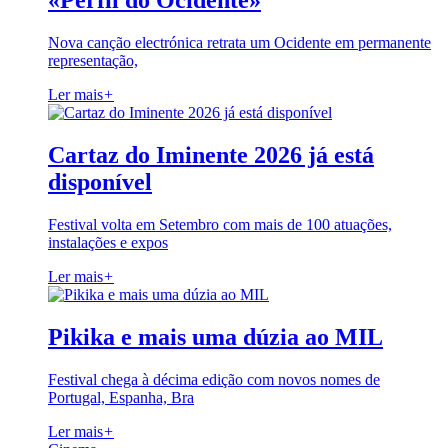
«Perfil do Ocidente»
Nova canção electrónica retrata um Ocidente em permanente
representação,
Ler mais
+
Cartaz do Iminente 2026 já está
disponível
Festival volta em Setembro com mais de 100 atuações,
instalações e expos
Ler mais
+
Pikika e mais uma dúzia ao MIL
Festival chega à décima edição com novos nomes de
Portugal, Espanha, Bra
Ler mais
+