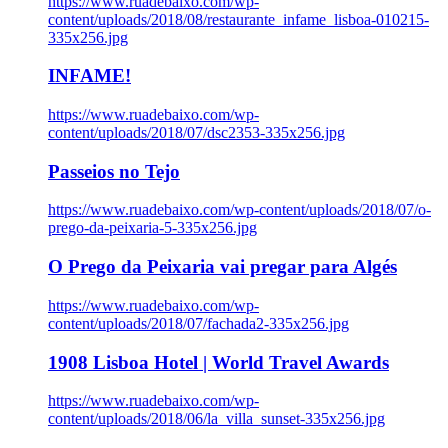
https://www.ruadebaixo.com/wp-
content/uploads/2018/08/restaurante_infame_lisboa-010215-
335x256.jpg
INFAME!
https://www.ruadebaixo.com/wp-
content/uploads/2018/07/dsc2353-335x256.jpg
Passeios no Tejo
https://www.ruadebaixo.com/wp-content/uploads/2018/07/o-
prego-da-peixaria-5-335x256.jpg
O Prego da Peixaria vai pregar para Algés
https://www.ruadebaixo.com/wp-
content/uploads/2018/07/fachada2-335x256.jpg
1908 Lisboa Hotel | World Travel Awards
https://www.ruadebaixo.com/wp-
content/uploads/2018/06/la_villa_sunset-335x256.jpg