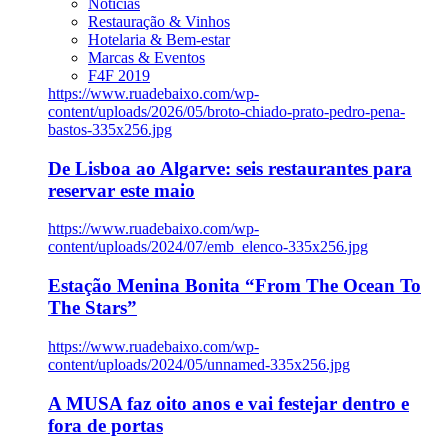
Notícias
Restauração & Vinhos
Hotelaria & Bem-estar
Marcas & Eventos
F4F 2019
https://www.ruadebaixo.com/wp-
content/uploads/2026/05/broto-chiado-prato-pedro-pena-
bastos-335x256.jpg
De Lisboa ao Algarve: seis restaurantes para
reservar este maio
https://www.ruadebaixo.com/wp-
content/uploads/2024/07/emb_elenco-335x256.jpg
Estação Menina Bonita “From The Ocean To
The Stars”
https://www.ruadebaixo.com/wp-
content/uploads/2024/05/unnamed-335x256.jpg
A MUSA faz oito anos e vai festejar dentro e
fora de portas