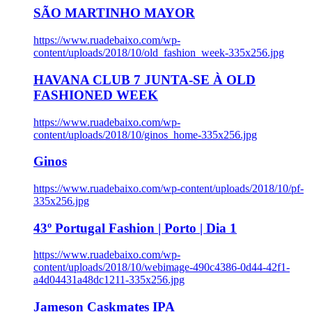
SÃO MARTINHO MAYOR
https://www.ruadebaixo.com/wp-
content/uploads/2018/10/old_fashion_week-335x256.jpg
HAVANA CLUB 7 JUNTA-SE À OLD
FASHIONED WEEK
https://www.ruadebaixo.com/wp-
content/uploads/2018/10/ginos_home-335x256.jpg
Ginos
https://www.ruadebaixo.com/wp-content/uploads/2018/10/pf-
335x256.jpg
43º Portugal Fashion | Porto | Dia 1
https://www.ruadebaixo.com/wp-
content/uploads/2018/10/webimage-490c4386-0d44-42f1-
a4d04431a48dc1211-335x256.jpg
Jameson Caskmates IPA