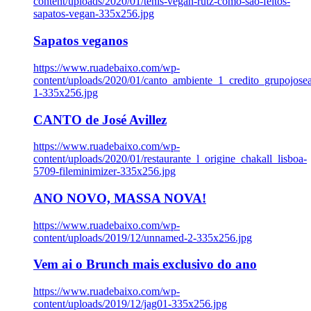
content/uploads/2020/01/tenis-vegan-rutz-como-sao-feitos-
sapatos-vegan-335x256.jpg
Sapatos veganos
https://www.ruadebaixo.com/wp-
content/uploads/2020/01/canto_ambiente_1_credito_grupojosea
1-335x256.jpg
CANTO de José Avillez
https://www.ruadebaixo.com/wp-
content/uploads/2020/01/restaurante_l_origine_chakall_lisboa-
5709-fileminimizer-335x256.jpg
ANO NOVO, MASSA NOVA!
https://www.ruadebaixo.com/wp-
content/uploads/2019/12/unnamed-2-335x256.jpg
Vem ai o Brunch mais exclusivo do ano
https://www.ruadebaixo.com/wp-
content/uploads/2019/12/jag01-335x256.jpg