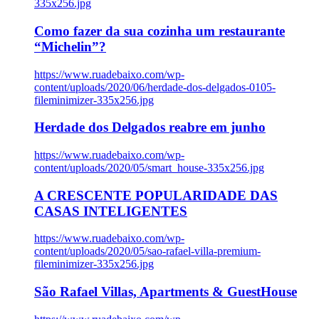
335x256.jpg
Como fazer da sua cozinha um restaurante
“Michelin”?
https://www.ruadebaixo.com/wp-
content/uploads/2020/06/herdade-dos-delgados-0105-
fileminimizer-335x256.jpg
Herdade dos Delgados reabre em junho
https://www.ruadebaixo.com/wp-
content/uploads/2020/05/smart_house-335x256.jpg
A CRESCENTE POPULARIDADE DAS
CASAS INTELIGENTES
https://www.ruadebaixo.com/wp-
content/uploads/2020/05/sao-rafael-villa-premium-
fileminimizer-335x256.jpg
São Rafael Villas, Apartments & GuestHouse