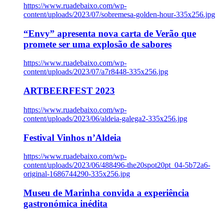
https://www.ruadebaixo.com/wp-
content/uploads/2023/07/sobremesa-golden-hour-335x256.jpg
“Envy” apresenta nova carta de Verão que
promete ser uma explosão de sabores
https://www.ruadebaixo.com/wp-
content/uploads/2023/07/a7r8448-335x256.jpg
ARTBEERFEST 2023
https://www.ruadebaixo.com/wp-
content/uploads/2023/06/aldeia-galega2-335x256.jpg
Festival Vinhos n’Aldeia
https://www.ruadebaixo.com/wp-
content/uploads/2023/06/488496-the20spot20pt_04-5b72a6-
original-1686744290-335x256.jpg
Museu de Marinha convida a experiência
gastronómica inédita