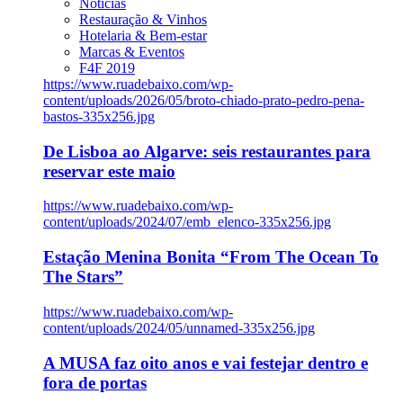
Notícias
Restauração & Vinhos
Hotelaria & Bem-estar
Marcas & Eventos
F4F 2019
https://www.ruadebaixo.com/wp-
content/uploads/2026/05/broto-chiado-prato-pedro-pena-
bastos-335x256.jpg
De Lisboa ao Algarve: seis restaurantes para
reservar este maio
https://www.ruadebaixo.com/wp-
content/uploads/2024/07/emb_elenco-335x256.jpg
Estação Menina Bonita “From The Ocean To
The Stars”
https://www.ruadebaixo.com/wp-
content/uploads/2024/05/unnamed-335x256.jpg
A MUSA faz oito anos e vai festejar dentro e
fora de portas