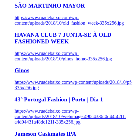
SÃO MARTINHO MAYOR
https://www.ruadebaixo.com/wp-
content/uploads/2018/10/old_fashion_week-335x256.jpg
HAVANA CLUB 7 JUNTA-SE À OLD
FASHIONED WEEK
https://www.ruadebaixo.com/wp-
content/uploads/2018/10/ginos_home-335x256.jpg
Ginos
https://www.ruadebaixo.com/wp-content/uploads/2018/10/pf-
335x256.jpg
43º Portugal Fashion | Porto | Dia 1
https://www.ruadebaixo.com/wp-
content/uploads/2018/10/webimage-490c4386-0d44-42f1-
a4d04431a48dc1211-335x256.jpg
Jameson Caskmates IPA