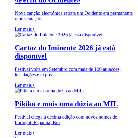
«Perfil do Ocidente»
Nova canção electrónica retrata um Ocidente em permanente
representação,
Ler mais
+
Cartaz do Iminente 2026 já está
disponível
Festival volta em Setembro com mais de 100 atuações,
instalações e expos
Ler mais
+
Pikika e mais uma dúzia ao MIL
Festival chega à décima edição com novos nomes de
Portugal, Espanha, Bra
Ler mais
+