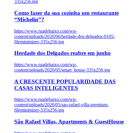
335x256.jpg
Como fazer da sua cozinha um restaurante
“Michelin”?
https://www.ruadebaixo.com/wp-
content/uploads/2020/06/herdade-dos-delgados-0105-
fileminimizer-335x256.jpg
Herdade dos Delgados reabre em junho
https://www.ruadebaixo.com/wp-
content/uploads/2020/05/smart_house-335x256.jpg
A CRESCENTE POPULARIDADE DAS
CASAS INTELIGENTES
https://www.ruadebaixo.com/wp-
content/uploads/2020/05/sao-rafael-villa-premium-
fileminimizer-335x256.jpg
São Rafael Villas, Apartments & GuestHouse