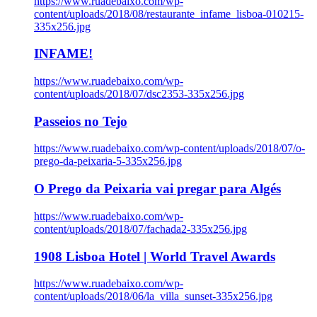
https://www.ruadebaixo.com/wp-
content/uploads/2018/08/restaurante_infame_lisboa-010215-
335x256.jpg
INFAME!
https://www.ruadebaixo.com/wp-
content/uploads/2018/07/dsc2353-335x256.jpg
Passeios no Tejo
https://www.ruadebaixo.com/wp-content/uploads/2018/07/o-
prego-da-peixaria-5-335x256.jpg
O Prego da Peixaria vai pregar para Algés
https://www.ruadebaixo.com/wp-
content/uploads/2018/07/fachada2-335x256.jpg
1908 Lisboa Hotel | World Travel Awards
https://www.ruadebaixo.com/wp-
content/uploads/2018/06/la_villa_sunset-335x256.jpg