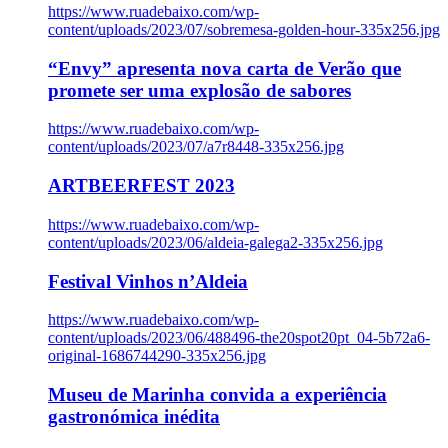
https://www.ruadebaixo.com/wp-
content/uploads/2023/07/sobremesa-golden-hour-335x256.jpg
“Envy” apresenta nova carta de Verão que
promete ser uma explosão de sabores
https://www.ruadebaixo.com/wp-
content/uploads/2023/07/a7r8448-335x256.jpg
ARTBEERFEST 2023
https://www.ruadebaixo.com/wp-
content/uploads/2023/06/aldeia-galega2-335x256.jpg
Festival Vinhos n’Aldeia
https://www.ruadebaixo.com/wp-
content/uploads/2023/06/488496-the20spot20pt_04-5b72a6-
original-1686744290-335x256.jpg
Museu de Marinha convida a experiência
gastronómica inédita