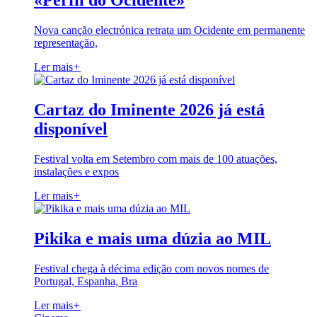
«Perfil do Ocidente»
Nova canção electrónica retrata um Ocidente em permanente
representação,
Ler mais
+
Cartaz do Iminente 2026 já está
disponível
Festival volta em Setembro com mais de 100 atuações,
instalações e expos
Ler mais
+
Pikika e mais uma dúzia ao MIL
Festival chega à décima edição com novos nomes de
Portugal, Espanha, Bra
Ler mais
+