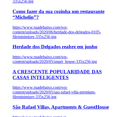
335x256.jpg
Como fazer da sua cozinha um restaurante
“Michelin”?
https://www.ruadebaixo.com/wp-
content/uploads/2020/06/herdade-dos-delgados-0105-
fileminimizer-335x256.jpg
Herdade dos Delgados reabre em junho
https://www.ruadebaixo.com/wp-
content/uploads/2020/05/smart_house-335x256.jpg
A CRESCENTE POPULARIDADE DAS
CASAS INTELIGENTES
https://www.ruadebaixo.com/wp-
content/uploads/2020/05/sao-rafael-villa-premium-
fileminimizer-335x256.jpg
São Rafael Villas, Apartments & GuestHouse