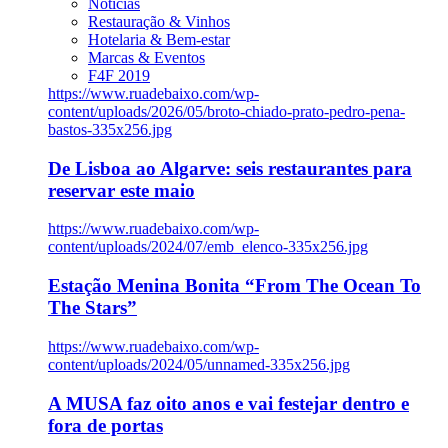
Notícias
Restauração & Vinhos
Hotelaria & Bem-estar
Marcas & Eventos
F4F 2019
https://www.ruadebaixo.com/wp-
content/uploads/2026/05/broto-chiado-prato-pedro-pena-
bastos-335x256.jpg
De Lisboa ao Algarve: seis restaurantes para
reservar este maio
https://www.ruadebaixo.com/wp-
content/uploads/2024/07/emb_elenco-335x256.jpg
Estação Menina Bonita “From The Ocean To
The Stars”
https://www.ruadebaixo.com/wp-
content/uploads/2024/05/unnamed-335x256.jpg
A MUSA faz oito anos e vai festejar dentro e
fora de portas