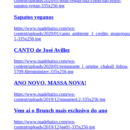
content/uploads/2020/01/tenis-vegan-rutz-como-sao-feitos-
sapatos-vegan-335x256.jpg
Sapatos veganos
https://www.ruadebaixo.com/wp-
content/uploads/2020/01/canto_ambiente_1_credito_grupojosea
1-335x256.jpg
CANTO de José Avillez
https://www.ruadebaixo.com/wp-
content/uploads/2020/01/restaurante_l_origine_chakall_lisboa-
5709-fileminimizer-335x256.jpg
ANO NOVO, MASSA NOVA!
https://www.ruadebaixo.com/wp-
content/uploads/2019/12/unnamed-2-335x256.jpg
Vem ai o Brunch mais exclusivo do ano
https://www.ruadebaixo.com/wp-
content/uploads/2019/12/jag01-335x256.jpg