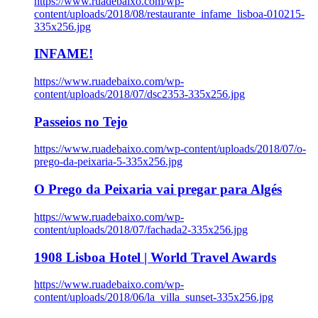
https://www.ruadebaixo.com/wp-
content/uploads/2018/08/restaurante_infame_lisboa-010215-
335x256.jpg
INFAME!
https://www.ruadebaixo.com/wp-
content/uploads/2018/07/dsc2353-335x256.jpg
Passeios no Tejo
https://www.ruadebaixo.com/wp-content/uploads/2018/07/o-
prego-da-peixaria-5-335x256.jpg
O Prego da Peixaria vai pregar para Algés
https://www.ruadebaixo.com/wp-
content/uploads/2018/07/fachada2-335x256.jpg
1908 Lisboa Hotel | World Travel Awards
https://www.ruadebaixo.com/wp-
content/uploads/2018/06/la_villa_sunset-335x256.jpg