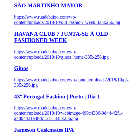
SÃO MARTINHO MAYOR
https://www.ruadebaixo.com/wp-
content/uploads/2018/10/old_fashion_week-335x256.jpg
HAVANA CLUB 7 JUNTA-SE À OLD
FASHIONED WEEK
https://www.ruadebaixo.com/wp-
content/uploads/2018/10/ginos_home-335x256.jpg
Ginos
https://www.ruadebaixo.com/wp-content/uploads/2018/10/pf-
335x256.jpg
43º Portugal Fashion | Porto | Dia 1
https://www.ruadebaixo.com/wp-
content/uploads/2018/10/webimage-490c4386-0d44-42f1-
a4d04431a48dc1211-335x256.jpg
Jameson Caskmates IPA