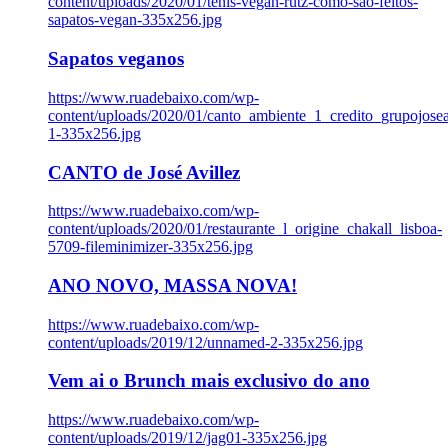
content/uploads/2020/01/tenis-vegan-rutz-como-sao-feitos-
sapatos-vegan-335x256.jpg
Sapatos veganos
https://www.ruadebaixo.com/wp-
content/uploads/2020/01/canto_ambiente_1_credito_grupojosea
1-335x256.jpg
CANTO de José Avillez
https://www.ruadebaixo.com/wp-
content/uploads/2020/01/restaurante_l_origine_chakall_lisboa-
5709-fileminimizer-335x256.jpg
ANO NOVO, MASSA NOVA!
https://www.ruadebaixo.com/wp-
content/uploads/2019/12/unnamed-2-335x256.jpg
Vem ai o Brunch mais exclusivo do ano
https://www.ruadebaixo.com/wp-
content/uploads/2019/12/jag01-335x256.jpg