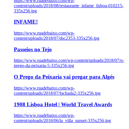
https://www.ruadebaixo.com/wp-
content/uploads/2018/08/restaurante_infame_lisboa-010215-
335x256.jpg
INFAME!
https://www.ruadebaixo.com/wp-
content/uploads/2018/07/dsc2353-335x256.jpg
Passeios no Tejo
https://www.ruadebaixo.com/wp-content/uploads/2018/07/o-
prego-da-peixaria-5-335x256.jpg
O Prego da Peixaria vai pregar para Algés
https://www.ruadebaixo.com/wp-
content/uploads/2018/07/fachada2-335x256.jpg
1908 Lisboa Hotel | World Travel Awards
https://www.ruadebaixo.com/wp-
content/uploads/2018/06/la_villa_sunset-335x256.jpg