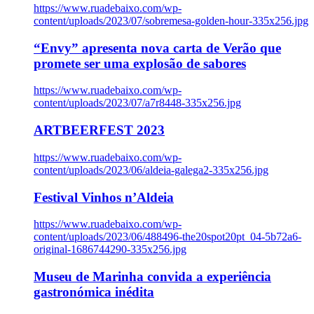
https://www.ruadebaixo.com/wp-
content/uploads/2023/07/sobremesa-golden-hour-335x256.jpg
“Envy” apresenta nova carta de Verão que
promete ser uma explosão de sabores
https://www.ruadebaixo.com/wp-
content/uploads/2023/07/a7r8448-335x256.jpg
ARTBEERFEST 2023
https://www.ruadebaixo.com/wp-
content/uploads/2023/06/aldeia-galega2-335x256.jpg
Festival Vinhos n’Aldeia
https://www.ruadebaixo.com/wp-
content/uploads/2023/06/488496-the20spot20pt_04-5b72a6-
original-1686744290-335x256.jpg
Museu de Marinha convida a experiência
gastronómica inédita