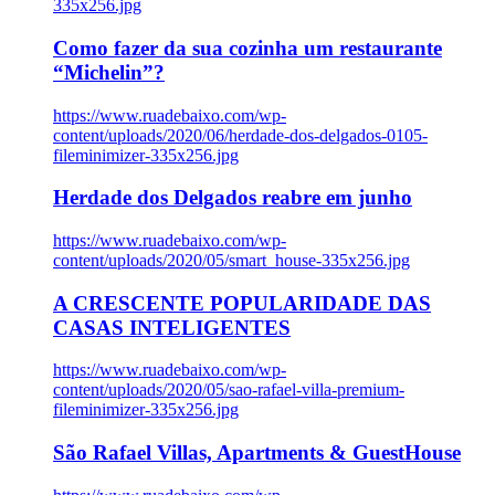
335x256.jpg
Como fazer da sua cozinha um restaurante
“Michelin”?
https://www.ruadebaixo.com/wp-
content/uploads/2020/06/herdade-dos-delgados-0105-
fileminimizer-335x256.jpg
Herdade dos Delgados reabre em junho
https://www.ruadebaixo.com/wp-
content/uploads/2020/05/smart_house-335x256.jpg
A CRESCENTE POPULARIDADE DAS
CASAS INTELIGENTES
https://www.ruadebaixo.com/wp-
content/uploads/2020/05/sao-rafael-villa-premium-
fileminimizer-335x256.jpg
São Rafael Villas, Apartments & GuestHouse