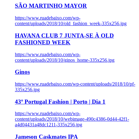
SÃO MARTINHO MAYOR
https://www.ruadebaixo.com/wp-
content/uploads/2018/10/old_fashion_week-335x256.jpg
HAVANA CLUB 7 JUNTA-SE À OLD
FASHIONED WEEK
https://www.ruadebaixo.com/wp-
content/uploads/2018/10/ginos_home-335x256.jpg
Ginos
https://www.ruadebaixo.com/wp-content/uploads/2018/10/pf-
335x256.jpg
43º Portugal Fashion | Porto | Dia 1
https://www.ruadebaixo.com/wp-
content/uploads/2018/10/webimage-490c4386-0d44-42f1-
a4d04431a48dc1211-335x256.jpg
Jameson Caskmates IPA