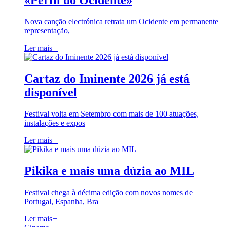
«Perfil do Ocidente»
Nova canção electrónica retrata um Ocidente em permanente
representação,
Ler mais
+
Cartaz do Iminente 2026 já está
disponível
Festival volta em Setembro com mais de 100 atuações,
instalações e expos
Ler mais
+
Pikika e mais uma dúzia ao MIL
Festival chega à décima edição com novos nomes de
Portugal, Espanha, Bra
Ler mais
+