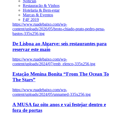
Notícias
Restauração & Vinhos
Hotelaria & Bem-estar
Marcas & Eventos
F4F 2019
https://www.ruadebaixo.com/wp-
content/uploads/2026/05/broto-chiado-prato-pedro-pena-
bastos-335x256.jpg
De Lisboa ao Algarve: seis restaurantes para
reservar este maio
https://www.ruadebaixo.com/wp-
content/uploads/2024/07/emb_elenco-335x256.jpg
Estação Menina Bonita “From The Ocean To
The Stars”
https://www.ruadebaixo.com/wp-
content/uploads/2024/05/unnamed-335x256.jpg
A MUSA faz oito anos e vai festejar dentro e
fora de portas