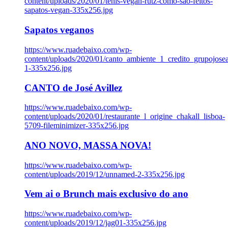
content/uploads/2020/01/tenis-vegan-rutz-como-sao-feitos-
sapatos-vegan-335x256.jpg
Sapatos veganos
https://www.ruadebaixo.com/wp-
content/uploads/2020/01/canto_ambiente_1_credito_grupojosea
1-335x256.jpg
CANTO de José Avillez
https://www.ruadebaixo.com/wp-
content/uploads/2020/01/restaurante_l_origine_chakall_lisboa-
5709-fileminimizer-335x256.jpg
ANO NOVO, MASSA NOVA!
https://www.ruadebaixo.com/wp-
content/uploads/2019/12/unnamed-2-335x256.jpg
Vem ai o Brunch mais exclusivo do ano
https://www.ruadebaixo.com/wp-
content/uploads/2019/12/jag01-335x256.jpg