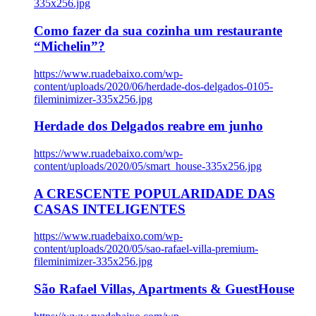
335x256.jpg
Como fazer da sua cozinha um restaurante
“Michelin”?
https://www.ruadebaixo.com/wp-
content/uploads/2020/06/herdade-dos-delgados-0105-
fileminimizer-335x256.jpg
Herdade dos Delgados reabre em junho
https://www.ruadebaixo.com/wp-
content/uploads/2020/05/smart_house-335x256.jpg
A CRESCENTE POPULARIDADE DAS
CASAS INTELIGENTES
https://www.ruadebaixo.com/wp-
content/uploads/2020/05/sao-rafael-villa-premium-
fileminimizer-335x256.jpg
São Rafael Villas, Apartments & GuestHouse