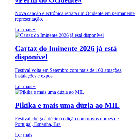
«Perfil do Ocidente»
Nova canção electrónica retrata um Ocidente em permanente
representação,
Ler mais
+
Cartaz do Iminente 2026 já está
disponível
Festival volta em Setembro com mais de 100 atuações,
instalações e expos
Ler mais
+
Pikika e mais uma dúzia ao MIL
Festival chega à décima edição com novos nomes de
Portugal, Espanha, Bra
Ler mais
+