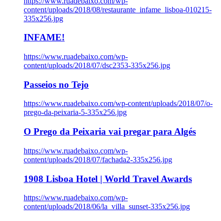
https://www.ruadebaixo.com/wp-
content/uploads/2018/08/restaurante_infame_lisboa-010215-
335x256.jpg
INFAME!
https://www.ruadebaixo.com/wp-
content/uploads/2018/07/dsc2353-335x256.jpg
Passeios no Tejo
https://www.ruadebaixo.com/wp-content/uploads/2018/07/o-
prego-da-peixaria-5-335x256.jpg
O Prego da Peixaria vai pregar para Algés
https://www.ruadebaixo.com/wp-
content/uploads/2018/07/fachada2-335x256.jpg
1908 Lisboa Hotel | World Travel Awards
https://www.ruadebaixo.com/wp-
content/uploads/2018/06/la_villa_sunset-335x256.jpg