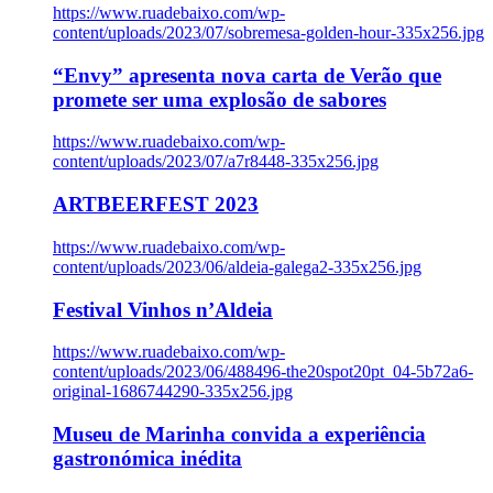
https://www.ruadebaixo.com/wp-
content/uploads/2023/07/sobremesa-golden-hour-335x256.jpg
“Envy” apresenta nova carta de Verão que
promete ser uma explosão de sabores
https://www.ruadebaixo.com/wp-
content/uploads/2023/07/a7r8448-335x256.jpg
ARTBEERFEST 2023
https://www.ruadebaixo.com/wp-
content/uploads/2023/06/aldeia-galega2-335x256.jpg
Festival Vinhos n’Aldeia
https://www.ruadebaixo.com/wp-
content/uploads/2023/06/488496-the20spot20pt_04-5b72a6-
original-1686744290-335x256.jpg
Museu de Marinha convida a experiência
gastronómica inédita