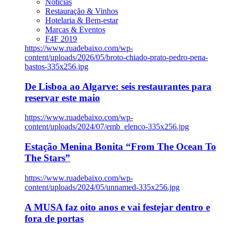
Notícias
Restauração & Vinhos
Hotelaria & Bem-estar
Marcas & Eventos
F4F 2019
https://www.ruadebaixo.com/wp-
content/uploads/2026/05/broto-chiado-prato-pedro-pena-
bastos-335x256.jpg
De Lisboa ao Algarve: seis restaurantes para
reservar este maio
https://www.ruadebaixo.com/wp-
content/uploads/2024/07/emb_elenco-335x256.jpg
Estação Menina Bonita “From The Ocean To
The Stars”
https://www.ruadebaixo.com/wp-
content/uploads/2024/05/unnamed-335x256.jpg
A MUSA faz oito anos e vai festejar dentro e
fora de portas