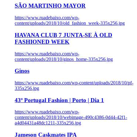
SÃO MARTINHO MAYOR
https://www.ruadebaixo.com/wp-
content/uploads/2018/10/old_fashion_week-335x256.jpg
HAVANA CLUB 7 JUNTA-SE À OLD
FASHIONED WEEK
https://www.ruadebaixo.com/wp-
content/uploads/2018/10/ginos_home-335x256.jpg
Ginos
https://www.ruadebaixo.com/wp-content/uploads/2018/10/pf-
335x256.jpg
43º Portugal Fashion | Porto | Dia 1
https://www.ruadebaixo.com/wp-
content/uploads/2018/10/webimage-490c4386-0d44-42f1-
a4d04431a48dc1211-335x256.jpg
Jameson Caskmates IPA