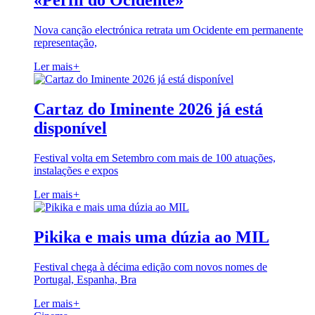
«Perfil do Ocidente»
Nova canção electrónica retrata um Ocidente em permanente
representação,
Ler mais
+
Cartaz do Iminente 2026 já está
disponível
Festival volta em Setembro com mais de 100 atuações,
instalações e expos
Ler mais
+
Pikika e mais uma dúzia ao MIL
Festival chega à décima edição com novos nomes de
Portugal, Espanha, Bra
Ler mais
+