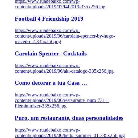
https://www.ruadebaixo.com/wp-
content/uploads/2019/07/f4f2019-335x256.jpg
Football 4 Friendship 2019
https://www.ruadebaixo.com/wp-
content/uploads/2019/06/carolain-spencer-by-hugo-
macedo_2-335x256.jpg
Carolain Spencer | Cocktails
https://www.ruadebaixo.com/wp-
content/uploads/2019/06/aki-catalogo-335x256.jpg
Como decorar a tua Casa …
https://www.ruadebaixo.com/wp-
content/uploads/2019/06/restaurante_puro-7311-
fileminimizer-335x256.jpg
Puro, um restaurante, duas personalidades
https://www.ruadebaixo.com/wp-
content/uploads/2019/06/hello_summer_01-335x256.jpg