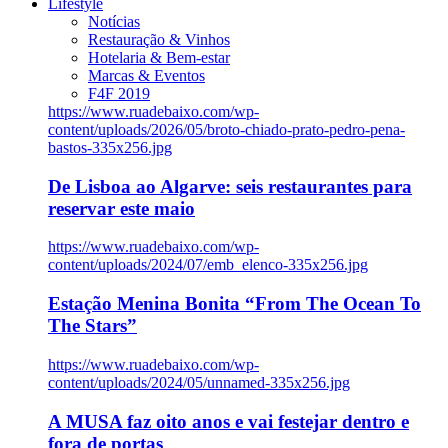
Lifestyle
Notícias
Restauração & Vinhos
Hotelaria & Bem-estar
Marcas & Eventos
F4F 2019
https://www.ruadebaixo.com/wp-
content/uploads/2026/05/broto-chiado-prato-pedro-pena-
bastos-335x256.jpg
De Lisboa ao Algarve: seis restaurantes para
reservar este maio
https://www.ruadebaixo.com/wp-
content/uploads/2024/07/emb_elenco-335x256.jpg
Estação Menina Bonita “From The Ocean To
The Stars”
https://www.ruadebaixo.com/wp-
content/uploads/2024/05/unnamed-335x256.jpg
A MUSA faz oito anos e vai festejar dentro e
fora de portas