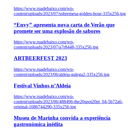
https://www.ruadebaixo.com/wp-
content/uploads/2023/07/sobremesa-golden-hour-335x256.jpg
“Envy” apresenta nova carta de Verão que
promete ser uma explosão de sabores
https://www.ruadebaixo.com/wp-
content/uploads/2023/07/a7r8448-335x256.jpg
ARTBEERFEST 2023
https://www.ruadebaixo.com/wp-
content/uploads/2023/06/aldeia-galega2-335x256.jpg
Festival Vinhos n’Aldeia
https://www.ruadebaixo.com/wp-
content/uploads/2023/06/488496-the20spot20pt_04-5b72a6-
original-1686744290-335x256.jpg
Museu de Marinha convida a experiência
gastronómica inédita