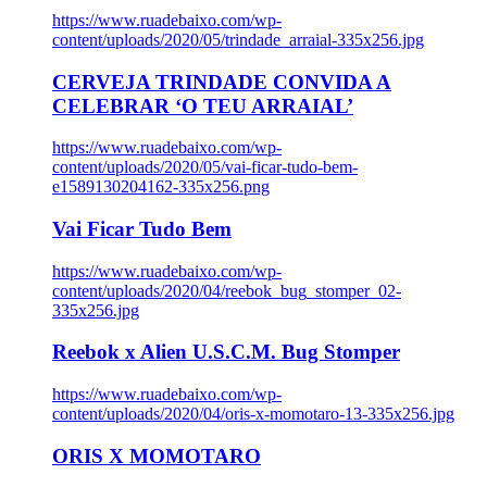
https://www.ruadebaixo.com/wp-
content/uploads/2020/05/trindade_arraial-335x256.jpg
CERVEJA TRINDADE CONVIDA A
CELEBRAR ‘O TEU ARRAIAL’
https://www.ruadebaixo.com/wp-
content/uploads/2020/05/vai-ficar-tudo-bem-
e1589130204162-335x256.png
Vai Ficar Tudo Bem
https://www.ruadebaixo.com/wp-
content/uploads/2020/04/reebok_bug_stomper_02-
335x256.jpg
Reebok x Alien U.S.C.M. Bug Stomper
https://www.ruadebaixo.com/wp-
content/uploads/2020/04/oris-x-momotaro-13-335x256.jpg
ORIS X MOMOTARO