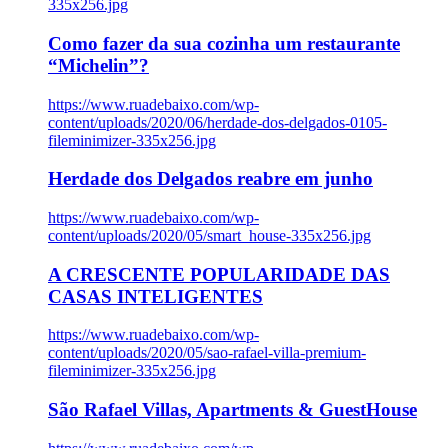
335x256.jpg
Como fazer da sua cozinha um restaurante
“Michelin”?
https://www.ruadebaixo.com/wp-
content/uploads/2020/06/herdade-dos-delgados-0105-
fileminimizer-335x256.jpg
Herdade dos Delgados reabre em junho
https://www.ruadebaixo.com/wp-
content/uploads/2020/05/smart_house-335x256.jpg
A CRESCENTE POPULARIDADE DAS
CASAS INTELIGENTES
https://www.ruadebaixo.com/wp-
content/uploads/2020/05/sao-rafael-villa-premium-
fileminimizer-335x256.jpg
São Rafael Villas, Apartments & GuestHouse