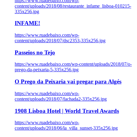
https://www.ruadebaixo.com/wp-
content/uploads/2018/08/restaurante_infame_lisboa-010215-
335x256.jpg
INFAME!
https://www.ruadebaixo.com/wp-
content/uploads/2018/07/dsc2353-335x256.jpg
Passeios no Tejo
https://www.ruadebaixo.com/wp-content/uploads/2018/07/o-
prego-da-peixaria-5-335x256.jpg
O Prego da Peixaria vai pregar para Algés
https://www.ruadebaixo.com/wp-
content/uploads/2018/07/fachada2-335x256.jpg
1908 Lisboa Hotel | World Travel Awards
https://www.ruadebaixo.com/wp-
content/uploads/2018/06/la_villa_sunset-335x256.jpg