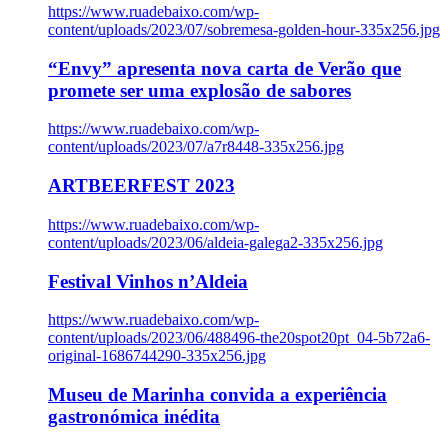
https://www.ruadebaixo.com/wp-
content/uploads/2023/07/sobremesa-golden-hour-335x256.jpg
“Envy” apresenta nova carta de Verão que
promete ser uma explosão de sabores
https://www.ruadebaixo.com/wp-
content/uploads/2023/07/a7r8448-335x256.jpg
ARTBEERFEST 2023
https://www.ruadebaixo.com/wp-
content/uploads/2023/06/aldeia-galega2-335x256.jpg
Festival Vinhos n’Aldeia
https://www.ruadebaixo.com/wp-
content/uploads/2023/06/488496-the20spot20pt_04-5b72a6-
original-1686744290-335x256.jpg
Museu de Marinha convida a experiência
gastronómica inédita