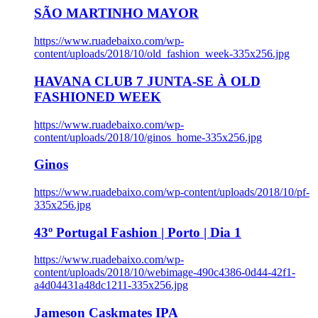
SÃO MARTINHO MAYOR
https://www.ruadebaixo.com/wp-
content/uploads/2018/10/old_fashion_week-335x256.jpg
HAVANA CLUB 7 JUNTA-SE À OLD
FASHIONED WEEK
https://www.ruadebaixo.com/wp-
content/uploads/2018/10/ginos_home-335x256.jpg
Ginos
https://www.ruadebaixo.com/wp-content/uploads/2018/10/pf-
335x256.jpg
43º Portugal Fashion | Porto | Dia 1
https://www.ruadebaixo.com/wp-
content/uploads/2018/10/webimage-490c4386-0d44-42f1-
a4d04431a48dc1211-335x256.jpg
Jameson Caskmates IPA