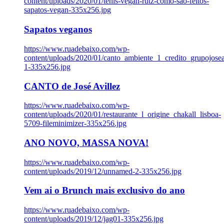
content/uploads/2020/01/tenis-vegan-rutz-como-sao-feitos-
sapatos-vegan-335x256.jpg
Sapatos veganos
https://www.ruadebaixo.com/wp-
content/uploads/2020/01/canto_ambiente_1_credito_grupojosea
1-335x256.jpg
CANTO de José Avillez
https://www.ruadebaixo.com/wp-
content/uploads/2020/01/restaurante_l_origine_chakall_lisboa-
5709-fileminimizer-335x256.jpg
ANO NOVO, MASSA NOVA!
https://www.ruadebaixo.com/wp-
content/uploads/2019/12/unnamed-2-335x256.jpg
Vem ai o Brunch mais exclusivo do ano
https://www.ruadebaixo.com/wp-
content/uploads/2019/12/jag01-335x256.jpg