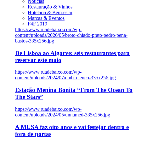
Notícias
Restauração & Vinhos
Hotelaria & Bem-estar
Marcas & Eventos
F4F 2019
https://www.ruadebaixo.com/wp-
content/uploads/2026/05/broto-chiado-prato-pedro-pena-
bastos-335x256.jpg
De Lisboa ao Algarve: seis restaurantes para
reservar este maio
https://www.ruadebaixo.com/wp-
content/uploads/2024/07/emb_elenco-335x256.jpg
Estação Menina Bonita “From The Ocean To
The Stars”
https://www.ruadebaixo.com/wp-
content/uploads/2024/05/unnamed-335x256.jpg
A MUSA faz oito anos e vai festejar dentro e
fora de portas