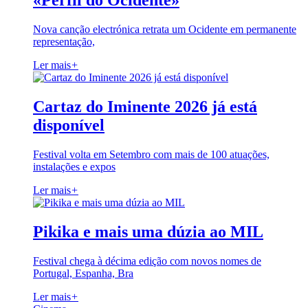
«Perfil do Ocidente»
Nova canção electrónica retrata um Ocidente em permanente
representação,
Ler mais
+
Cartaz do Iminente 2026 já está
disponível
Festival volta em Setembro com mais de 100 atuações,
instalações e expos
Ler mais
+
Pikika e mais uma dúzia ao MIL
Festival chega à décima edição com novos nomes de
Portugal, Espanha, Bra
Ler mais
+