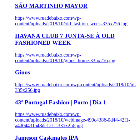
SÃO MARTINHO MAYOR
https://www.ruadebaixo.com/wp-
content/uploads/2018/10/old_fashion_week-335x256.jpg
HAVANA CLUB 7 JUNTA-SE À OLD
FASHIONED WEEK
https://www.ruadebaixo.com/wp-
content/uploads/2018/10/ginos_home-335x256.jpg
Ginos
https://www.ruadebaixo.com/wp-content/uploads/2018/10/pf-
335x256.jpg
43º Portugal Fashion | Porto | Dia 1
https://www.ruadebaixo.com/wp-
content/uploads/2018/10/webimage-490c4386-0d44-42f1-
a4d04431a48dc1211-335x256.jpg
Jameson Caskmates IPA