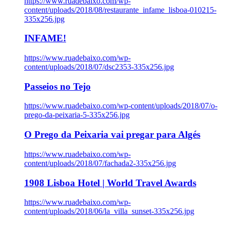
https://www.ruadebaixo.com/wp-
content/uploads/2018/08/restaurante_infame_lisboa-010215-
335x256.jpg
INFAME!
https://www.ruadebaixo.com/wp-
content/uploads/2018/07/dsc2353-335x256.jpg
Passeios no Tejo
https://www.ruadebaixo.com/wp-content/uploads/2018/07/o-
prego-da-peixaria-5-335x256.jpg
O Prego da Peixaria vai pregar para Algés
https://www.ruadebaixo.com/wp-
content/uploads/2018/07/fachada2-335x256.jpg
1908 Lisboa Hotel | World Travel Awards
https://www.ruadebaixo.com/wp-
content/uploads/2018/06/la_villa_sunset-335x256.jpg