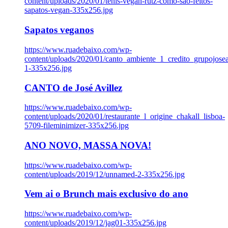
content/uploads/2020/01/tenis-vegan-rutz-como-sao-feitos-
sapatos-vegan-335x256.jpg
Sapatos veganos
https://www.ruadebaixo.com/wp-
content/uploads/2020/01/canto_ambiente_1_credito_grupojosea
1-335x256.jpg
CANTO de José Avillez
https://www.ruadebaixo.com/wp-
content/uploads/2020/01/restaurante_l_origine_chakall_lisboa-
5709-fileminimizer-335x256.jpg
ANO NOVO, MASSA NOVA!
https://www.ruadebaixo.com/wp-
content/uploads/2019/12/unnamed-2-335x256.jpg
Vem ai o Brunch mais exclusivo do ano
https://www.ruadebaixo.com/wp-
content/uploads/2019/12/jag01-335x256.jpg