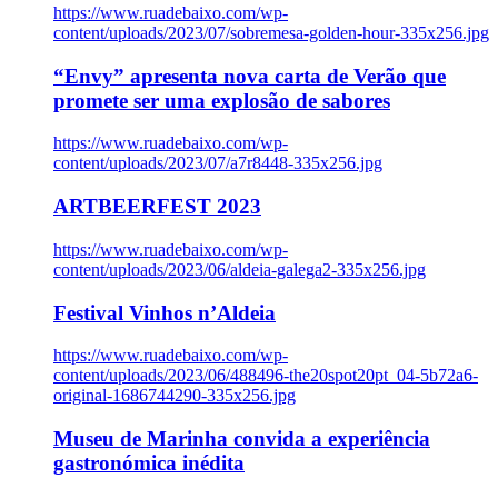
https://www.ruadebaixo.com/wp-
content/uploads/2023/07/sobremesa-golden-hour-335x256.jpg
“Envy” apresenta nova carta de Verão que
promete ser uma explosão de sabores
https://www.ruadebaixo.com/wp-
content/uploads/2023/07/a7r8448-335x256.jpg
ARTBEERFEST 2023
https://www.ruadebaixo.com/wp-
content/uploads/2023/06/aldeia-galega2-335x256.jpg
Festival Vinhos n’Aldeia
https://www.ruadebaixo.com/wp-
content/uploads/2023/06/488496-the20spot20pt_04-5b72a6-
original-1686744290-335x256.jpg
Museu de Marinha convida a experiência
gastronómica inédita