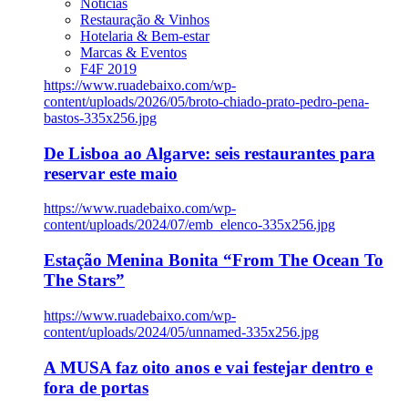
Notícias
Restauração & Vinhos
Hotelaria & Bem-estar
Marcas & Eventos
F4F 2019
https://www.ruadebaixo.com/wp-
content/uploads/2026/05/broto-chiado-prato-pedro-pena-
bastos-335x256.jpg
De Lisboa ao Algarve: seis restaurantes para
reservar este maio
https://www.ruadebaixo.com/wp-
content/uploads/2024/07/emb_elenco-335x256.jpg
Estação Menina Bonita “From The Ocean To
The Stars”
https://www.ruadebaixo.com/wp-
content/uploads/2024/05/unnamed-335x256.jpg
A MUSA faz oito anos e vai festejar dentro e
fora de portas