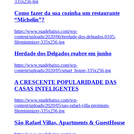
335x256.jpg
Como fazer da sua cozinha um restaurante
“Michelin”?
https://www.ruadebaixo.com/wp-
content/uploads/2020/06/herdade-dos-delgados-0105-
fileminimizer-335x256.jpg
Herdade dos Delgados reabre em junho
https://www.ruadebaixo.com/wp-
content/uploads/2020/05/smart_house-335x256.jpg
A CRESCENTE POPULARIDADE DAS
CASAS INTELIGENTES
https://www.ruadebaixo.com/wp-
content/uploads/2020/05/sao-rafael-villa-premium-
fileminimizer-335x256.jpg
São Rafael Villas, Apartments & GuestHouse