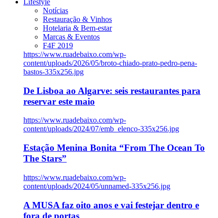
Lifestyle
Notícias
Restauração & Vinhos
Hotelaria & Bem-estar
Marcas & Eventos
F4F 2019
https://www.ruadebaixo.com/wp-
content/uploads/2026/05/broto-chiado-prato-pedro-pena-
bastos-335x256.jpg
De Lisboa ao Algarve: seis restaurantes para
reservar este maio
https://www.ruadebaixo.com/wp-
content/uploads/2024/07/emb_elenco-335x256.jpg
Estação Menina Bonita “From The Ocean To
The Stars”
https://www.ruadebaixo.com/wp-
content/uploads/2024/05/unnamed-335x256.jpg
A MUSA faz oito anos e vai festejar dentro e
fora de portas