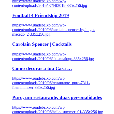
https://www.ruadebaixo.com/wp-
content/uploads/2019/07/f4f2019-335x256.jpg
Football 4 Friendship 2019
https://www.ruadebaixo.com/wp-
content/uploads/2019/06/carolain-spencer-by-hugo-
macedo_2-335x256.jpg
Carolain Spencer | Cocktails
https://www.ruadebaixo.com/wp-
content/uploads/2019/06/aki-catalogo-335x256.jpg
Como decorar a tua Casa …
https://www.ruadebaixo.com/wp-
content/uploads/2019/06/restaurante_puro-7311-
fileminimizer-335x256.jpg
Puro, um restaurante, duas personalidades
https://www.ruadebaixo.com/wp-
content/uploads/2019/06/hello_summer_01-335x256.jpg