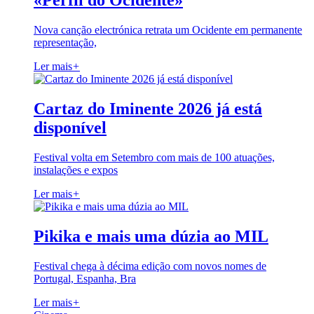
«Perfil do Ocidente»
Nova canção electrónica retrata um Ocidente em permanente
representação,
Ler mais
+
Cartaz do Iminente 2026 já está
disponível
Festival volta em Setembro com mais de 100 atuações,
instalações e expos
Ler mais
+
Pikika e mais uma dúzia ao MIL
Festival chega à décima edição com novos nomes de
Portugal, Espanha, Bra
Ler mais
+