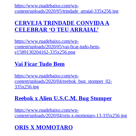
https://www.ruadebaixo.com/wp-
content/uploads/2020/05/trindade_arraial-335x256.jpg
CERVEJA TRINDADE CONVIDA A
CELEBRAR ‘O TEU ARRAIAL’
https://www.ruadebaixo.com/wp-
content/uploads/2020/05/vai-ficar-tudo-bem-
e1589130204162-335x256.png
Vai Ficar Tudo Bem
https://www.ruadebaixo.com/wp-
content/uploads/2020/04/reebok_bug_stomper_02-
335x256.jpg
Reebok x Alien U.S.C.M. Bug Stomper
https://www.ruadebaixo.com/wp-
content/uploads/2020/04/oris-x-momotaro-13-335x256.jpg
ORIS X MOMOTARO