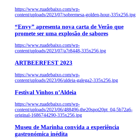
https://www.ruadebaixo.com/wp-
content/uploads/2023/07/sobremesa-golden-hour-335x256.jpg
“Envy” apresenta nova carta de Verão que
promete ser uma explosão de sabores
https://www.ruadebaixo.com/wp-
content/uploads/2023/07/a7r8448-335x256.jpg
ARTBEERFEST 2023
https://www.ruadebaixo.com/wp-
content/uploads/2023/06/aldeia-galega2-335x256.jpg
Festival Vinhos n’Aldeia
https://www.ruadebaixo.com/wp-
content/uploads/2023/06/488496-the20spot20pt_04-5b72a6-
original-1686744290-335x256.jpg
Museu de Marinha convida a experiência
gastronómica inédita