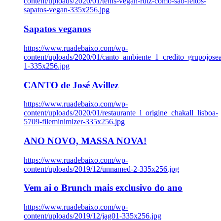
content/uploads/2020/01/tenis-vegan-rutz-como-sao-feitos-
sapatos-vegan-335x256.jpg
Sapatos veganos
https://www.ruadebaixo.com/wp-
content/uploads/2020/01/canto_ambiente_1_credito_grupojosea
1-335x256.jpg
CANTO de José Avillez
https://www.ruadebaixo.com/wp-
content/uploads/2020/01/restaurante_l_origine_chakall_lisboa-
5709-fileminimizer-335x256.jpg
ANO NOVO, MASSA NOVA!
https://www.ruadebaixo.com/wp-
content/uploads/2019/12/unnamed-2-335x256.jpg
Vem ai o Brunch mais exclusivo do ano
https://www.ruadebaixo.com/wp-
content/uploads/2019/12/jag01-335x256.jpg