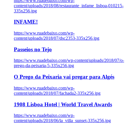
https://www.ruadebaixo.com/wp-
content/uploads/2018/08/restaurante_infame_lisboa-010215-
335x256.jpg
INFAME!
https://www.ruadebaixo.com/wp-
content/uploads/2018/07/dsc2353-335x256.jpg
Passeios no Tejo
https://www.ruadebaixo.com/wp-content/uploads/2018/07/o-
prego-da-peixaria-5-335x256.jpg
O Prego da Peixaria vai pregar para Algés
https://www.ruadebaixo.com/wp-
content/uploads/2018/07/fachada2-335x256.jpg
1908 Lisboa Hotel | World Travel Awards
https://www.ruadebaixo.com/wp-
content/uploads/2018/06/la_villa_sunset-335x256.jpg