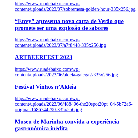
https://www.ruadebaixo.com/wp-
content/uploads/2023/07/sobremesa-golden-hour-335x256.jpg
“Envy” apresenta nova carta de Verão que
promete ser uma explosão de sabores
https://www.ruadebaixo.com/wp-
content/uploads/2023/07/a7r8448-335x256.jpg
ARTBEERFEST 2023
https://www.ruadebaixo.com/wp-
content/uploads/2023/06/aldeia-galega2-335x256.jpg
Festival Vinhos n’Aldeia
https://www.ruadebaixo.com/wp-
content/uploads/2023/06/488496-the20spot20pt_04-5b72a6-
original-1686744290-335x256.jpg
Museu de Marinha convida a experiência
gastronómica inédita