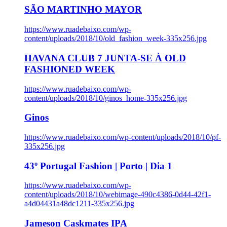
SÃO MARTINHO MAYOR
https://www.ruadebaixo.com/wp-
content/uploads/2018/10/old_fashion_week-335x256.jpg
HAVANA CLUB 7 JUNTA-SE À OLD
FASHIONED WEEK
https://www.ruadebaixo.com/wp-
content/uploads/2018/10/ginos_home-335x256.jpg
Ginos
https://www.ruadebaixo.com/wp-content/uploads/2018/10/pf-
335x256.jpg
43º Portugal Fashion | Porto | Dia 1
https://www.ruadebaixo.com/wp-
content/uploads/2018/10/webimage-490c4386-0d44-42f1-
a4d04431a48dc1211-335x256.jpg
Jameson Caskmates IPA