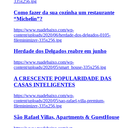
335x256.jpg
Como fazer da sua cozinha um restaurante
“Michelin”?
https://www.ruadebaixo.com/wp-
content/uploads/2020/06/herdade-dos-delgados-0105-
fileminimizer-335x256.jpg
Herdade dos Delgados reabre em junho
https://www.ruadebaixo.com/wp-
content/uploads/2020/05/smart_house-335x256.jpg
A CRESCENTE POPULARIDADE DAS
CASAS INTELIGENTES
https://www.ruadebaixo.com/wp-
content/uploads/2020/05/sao-rafael-villa-premium-
fileminimizer-335x256.jpg
São Rafael Villas, Apartments & GuestHouse