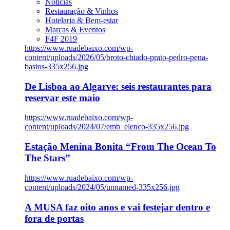
Notícias
Restauração & Vinhos
Hotelaria & Bem-estar
Marcas & Eventos
F4F 2019
https://www.ruadebaixo.com/wp-
content/uploads/2026/05/broto-chiado-prato-pedro-pena-
bastos-335x256.jpg
De Lisboa ao Algarve: seis restaurantes para
reservar este maio
https://www.ruadebaixo.com/wp-
content/uploads/2024/07/emb_elenco-335x256.jpg
Estação Menina Bonita “From The Ocean To
The Stars”
https://www.ruadebaixo.com/wp-
content/uploads/2024/05/unnamed-335x256.jpg
A MUSA faz oito anos e vai festejar dentro e
fora de portas