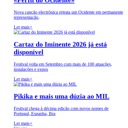
«Perfil do Ocidente»
Nova canção electrónica retrata um Ocidente em permanente
representação,
Ler mais
+
Cartaz do Iminente 2026 já está
disponível
Festival volta em Setembro com mais de 100 atuações,
instalações e expos
Ler mais
+
Pikika e mais uma dúzia ao MIL
Festival chega à décima edição com novos nomes de
Portugal, Espanha, Bra
Ler mais
+