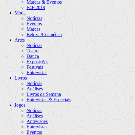
Marcas & Eventos
F4F 2019
Moda
Notícias
Eventos
Marcas
Beleza /Cosmética
Artes
Notícias
Teatro
Dança
Exposições
Festivais
Entrevistas
Livros
Notícias
Análises
Livros da Semana
Entrevistas & Especiais
Jogos
Notícias
Análises
Antevisões
Entrevistas
Eventos