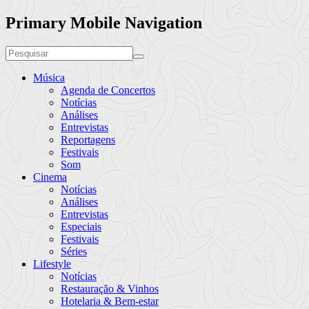
Primary Mobile Navigation
Música
Agenda de Concertos
Notícias
Análises
Entrevistas
Reportagens
Festivais
Som
Cinema
Notícias
Análises
Entrevistas
Especiais
Festivais
Séries
Lifestyle
Notícias
Restauração & Vinhos
Hotelaria & Bem-estar