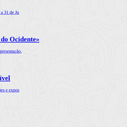
 a 31 de Ju
 do Ocidente»
presentação,
ível
ões e expos