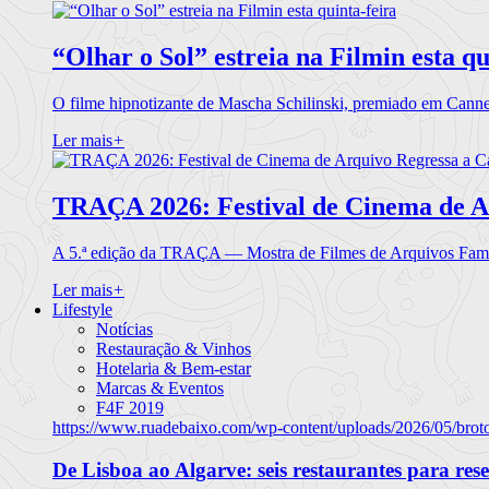
“Olhar o Sol” estreia na Filmin esta qu
O filme hipnotizante de Mascha Schilinski, premiado em Cann
Ler mais
+
TRAÇA 2026: Festival de Cinema de A
A 5.ª edição da TRAÇA — Mostra de Filmes de Arquivos Famil
Ler mais
+
Lifestyle
Notícias
Restauração & Vinhos
Hotelaria & Bem-estar
Marcas & Eventos
F4F 2019
https://www.ruadebaixo.com/wp-content/uploads/2026/05/brot
De Lisboa ao Algarve: seis restaurantes para res