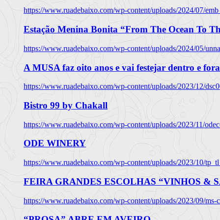
https://www.ruadebaixo.com/wp-content/uploads/2024/07/emb
Estação Menina Bonita “From The Ocean To Th
https://www.ruadebaixo.com/wp-content/uploads/2024/05/un
A MUSA faz oito anos e vai festejar dentro e fora
https://www.ruadebaixo.com/wp-content/uploads/2023/12/dsc
Bistro 99 by Chakall
https://www.ruadebaixo.com/wp-content/uploads/2023/11/odec
ODE WINERY
https://www.ruadebaixo.com/wp-content/uploads/2023/10/tp_
FEIRA GRANDES ESCOLHAS “VINHOS & SA
https://www.ruadebaixo.com/wp-content/uploads/2023/09/ms-co
“PROSA” ABRE EM AVEIRO