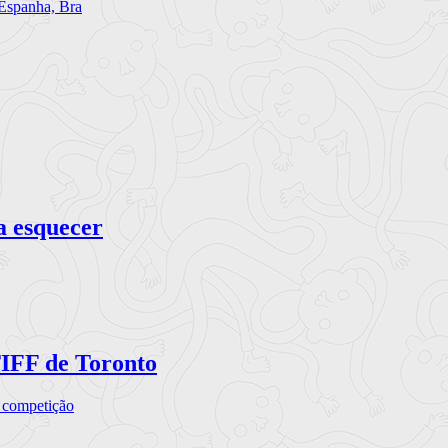
 Espanha, Bra
a esquecer
TIFF de Toronto
a competição