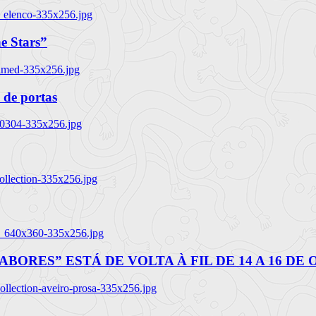
_elenco-335x256.jpg
e Stars”
named-335x256.jpg
 de portas
00304-335x256.jpg
ollection-335x256.jpg
tl_640x360-335x256.jpg
BORES” ESTÁ DE VOLTA À FIL DE 14 A 16 DE
llection-aveiro-prosa-335x256.jpg