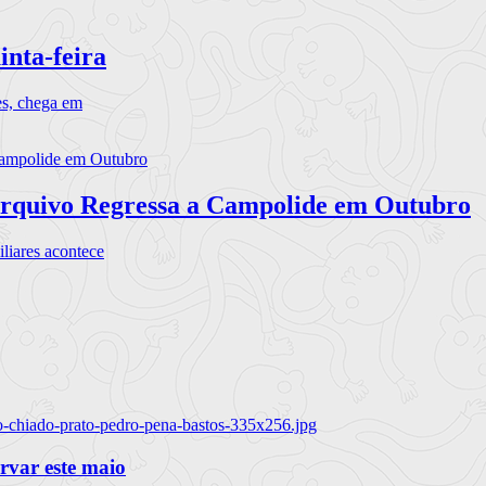
inta-feira
es, chega em
rquivo Regressa a Campolide em Outubro
iares acontece
o-chiado-prato-pedro-pena-bastos-335x256.jpg
ervar este maio