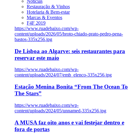
Notícias
Restauração & Vinhos
Hotelaria & Bem-estar
Marcas & Eventos
F4F 2019
https://www.ruadebaixo.com/wp-
content/uploads/2026/05/broto-chiado-prato-pedro-pena-
bastos-335x256.jpg
De Lisboa ao Algarve: seis restaurantes para
reservar este maio
https://www.ruadebaixo.com/wp-
content/uploads/2024/07/emb_elenco-335x256.jpg
Estação Menina Bonita “From The Ocean To
The Stars”
https://www.ruadebaixo.com/wp-
content/uploads/2024/05/unnamed-335x256.jpg
A MUSA faz oito anos e vai festejar dentro e
fora de portas