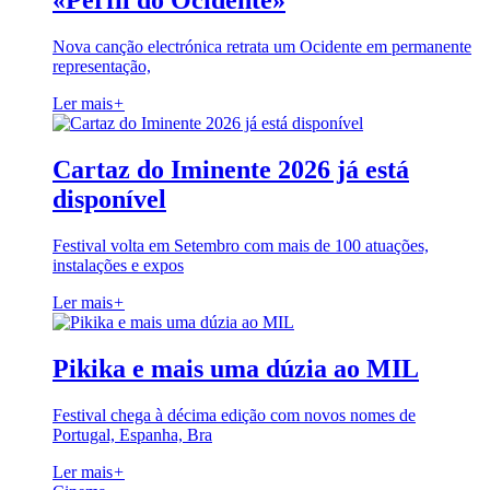
«Perfil do Ocidente»
Nova canção electrónica retrata um Ocidente em permanente
representação,
Ler mais
+
Cartaz do Iminente 2026 já está
disponível
Festival volta em Setembro com mais de 100 atuações,
instalações e expos
Ler mais
+
Pikika e mais uma dúzia ao MIL
Festival chega à décima edição com novos nomes de
Portugal, Espanha, Bra
Ler mais
+