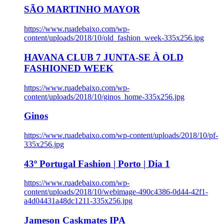
SÃO MARTINHO MAYOR
https://www.ruadebaixo.com/wp-
content/uploads/2018/10/old_fashion_week-335x256.jpg
HAVANA CLUB 7 JUNTA-SE À OLD
FASHIONED WEEK
https://www.ruadebaixo.com/wp-
content/uploads/2018/10/ginos_home-335x256.jpg
Ginos
https://www.ruadebaixo.com/wp-content/uploads/2018/10/pf-
335x256.jpg
43º Portugal Fashion | Porto | Dia 1
https://www.ruadebaixo.com/wp-
content/uploads/2018/10/webimage-490c4386-0d44-42f1-
a4d04431a48dc1211-335x256.jpg
Jameson Caskmates IPA