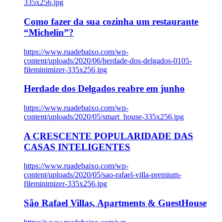
335x256.jpg
Como fazer da sua cozinha um restaurante
“Michelin”?
https://www.ruadebaixo.com/wp-
content/uploads/2020/06/herdade-dos-delgados-0105-
fileminimizer-335x256.jpg
Herdade dos Delgados reabre em junho
https://www.ruadebaixo.com/wp-
content/uploads/2020/05/smart_house-335x256.jpg
A CRESCENTE POPULARIDADE DAS
CASAS INTELIGENTES
https://www.ruadebaixo.com/wp-
content/uploads/2020/05/sao-rafael-villa-premium-
fileminimizer-335x256.jpg
São Rafael Villas, Apartments & GuestHouse