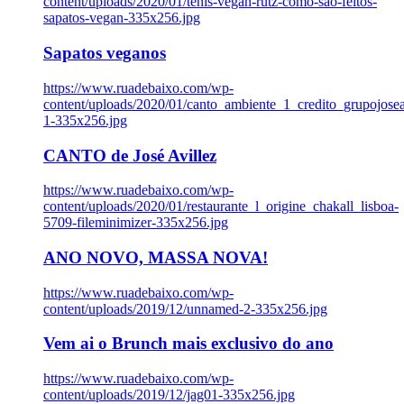
content/uploads/2020/01/tenis-vegan-rutz-como-sao-feitos-
sapatos-vegan-335x256.jpg
Sapatos veganos
https://www.ruadebaixo.com/wp-
content/uploads/2020/01/canto_ambiente_1_credito_grupojosea
1-335x256.jpg
CANTO de José Avillez
https://www.ruadebaixo.com/wp-
content/uploads/2020/01/restaurante_l_origine_chakall_lisboa-
5709-fileminimizer-335x256.jpg
ANO NOVO, MASSA NOVA!
https://www.ruadebaixo.com/wp-
content/uploads/2019/12/unnamed-2-335x256.jpg
Vem ai o Brunch mais exclusivo do ano
https://www.ruadebaixo.com/wp-
content/uploads/2019/12/jag01-335x256.jpg