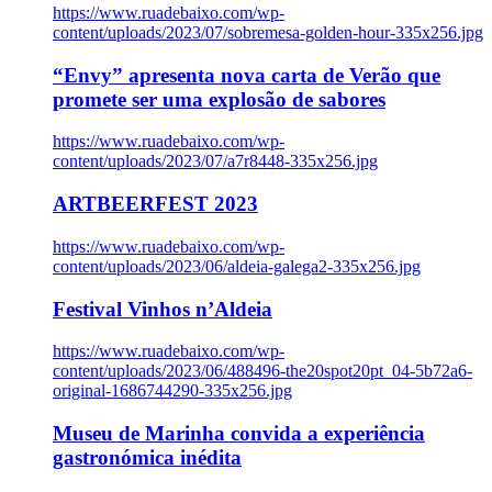
https://www.ruadebaixo.com/wp-
content/uploads/2023/07/sobremesa-golden-hour-335x256.jpg
“Envy” apresenta nova carta de Verão que
promete ser uma explosão de sabores
https://www.ruadebaixo.com/wp-
content/uploads/2023/07/a7r8448-335x256.jpg
ARTBEERFEST 2023
https://www.ruadebaixo.com/wp-
content/uploads/2023/06/aldeia-galega2-335x256.jpg
Festival Vinhos n’Aldeia
https://www.ruadebaixo.com/wp-
content/uploads/2023/06/488496-the20spot20pt_04-5b72a6-
original-1686744290-335x256.jpg
Museu de Marinha convida a experiência
gastronómica inédita