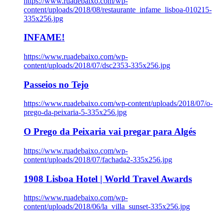
https://www.ruadebaixo.com/wp-
content/uploads/2018/08/restaurante_infame_lisboa-010215-
335x256.jpg
INFAME!
https://www.ruadebaixo.com/wp-
content/uploads/2018/07/dsc2353-335x256.jpg
Passeios no Tejo
https://www.ruadebaixo.com/wp-content/uploads/2018/07/o-
prego-da-peixaria-5-335x256.jpg
O Prego da Peixaria vai pregar para Algés
https://www.ruadebaixo.com/wp-
content/uploads/2018/07/fachada2-335x256.jpg
1908 Lisboa Hotel | World Travel Awards
https://www.ruadebaixo.com/wp-
content/uploads/2018/06/la_villa_sunset-335x256.jpg