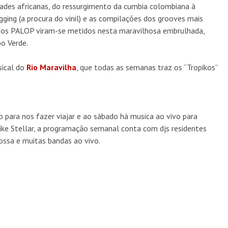
idades africanas, do ressurgimento da cumbia colombiana à
gging (a procura do vinil) e as compilações dos grooves mais
e os PALOP viram-se metidos nesta maravilhosa embrulhada,
o Verde.
sical do
Rio Maravilha
, que todas as semanas traz os “Tropikos”
 para nos fazer viajar e ao sábado há musica ao vivo para
ike Stellar, a programação semanal conta com djs residentes
ssa e muitas bandas ao vivo.