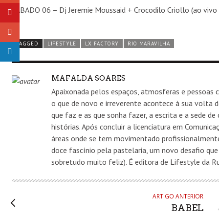
SÁBADO 06 – Dj Jeremie Moussaid + Crocodilo Criollo (ao vivo
TAGGED
LIFESTYLE
LX FACTORY
RIO MARAVILHA
AUTHOR
MAFALDA SOARES
Apaixonada pelos espaços, atmosferas e pessoas co
o que de novo e irreverente acontece à sua volta d
que faz e as que sonha fazer, a escrita e a sede d
histórias. Após concluir a licenciatura em Comunic
áreas onde se tem movimentado profissionalmente
doce fascínio pela pastelaria, um novo desafio que
sobretudo muito feliz). É editora de Lifestyle da 
ARTIGO ANTERIOR
BABEL