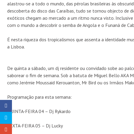
alastrou-se a todo o mundo, das pérolas brasileiras às obscur
descoberta do disco das Caraíbas, tudo se tornou objecto de di
exóticos chegam ao mercado a um ritmo nunca visto. Inclusiv
com o mundo a descobrir o semba de Angola e o Funaná de Cab
É nesta riqueza dos tropicalismos que assenta a identidade mu
a Lisboa.
De quinta a sábado, um dj residente ou convidado sobe ao palco
saborear o fim de semana. Sob a batuta de Miguel Bello AKA M
como Jerémie Moussaid Kerouanton, Mr Bird ou os Irmãos Mako
Programação para esta semana:
QUINTA-FEIRA 04 – Dj Rykardo
SEXTA-FEIRA 05 – Dj Lucky