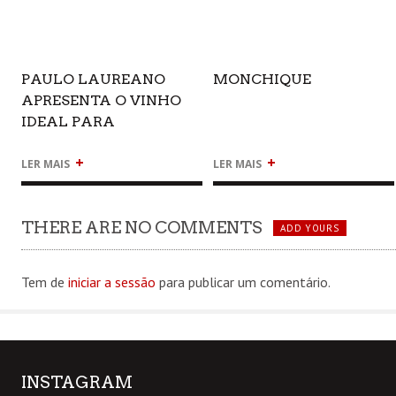
PAULO LAUREANO
MONCHIQUE
APRESENTA O VINHO
IDEAL PARA
ACOMPANHAR PRATOS
+
+
DE BACALHAU
LER MAIS
LER MAIS
THERE ARE NO COMMENTS
ADD YOURS
Tem de
iniciar a sessão
para publicar um comentário.
INSTAGRAM