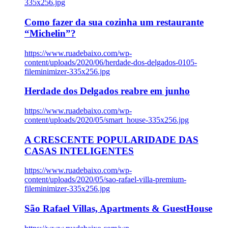
335x256.jpg
Como fazer da sua cozinha um restaurante
“Michelin”?
https://www.ruadebaixo.com/wp-
content/uploads/2020/06/herdade-dos-delgados-0105-
fileminimizer-335x256.jpg
Herdade dos Delgados reabre em junho
https://www.ruadebaixo.com/wp-
content/uploads/2020/05/smart_house-335x256.jpg
A CRESCENTE POPULARIDADE DAS
CASAS INTELIGENTES
https://www.ruadebaixo.com/wp-
content/uploads/2020/05/sao-rafael-villa-premium-
fileminimizer-335x256.jpg
São Rafael Villas, Apartments & GuestHouse