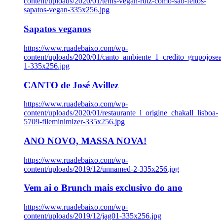
content/uploads/2020/01/tenis-vegan-rutz-como-sao-feitos-
sapatos-vegan-335x256.jpg
Sapatos veganos
https://www.ruadebaixo.com/wp-
content/uploads/2020/01/canto_ambiente_1_credito_grupojosea
1-335x256.jpg
CANTO de José Avillez
https://www.ruadebaixo.com/wp-
content/uploads/2020/01/restaurante_l_origine_chakall_lisboa-
5709-fileminimizer-335x256.jpg
ANO NOVO, MASSA NOVA!
https://www.ruadebaixo.com/wp-
content/uploads/2019/12/unnamed-2-335x256.jpg
Vem ai o Brunch mais exclusivo do ano
https://www.ruadebaixo.com/wp-
content/uploads/2019/12/jag01-335x256.jpg