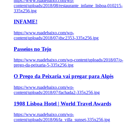
https://www.ruadebaixo.com/wp-
content/uploads/2018/08/restaurante_infame_lisboa-010215-
335x256.jpg
INFAME!
https://www.ruadebaixo.com/wp-
content/uploads/2018/07/dsc2353-335x256.jpg
Passeios no Tejo
https://www.ruadebaixo.com/wp-content/uploads/2018/07/o-
prego-da-peixaria-5-335x256.jpg
O Prego da Peixaria vai pregar para Algés
https://www.ruadebaixo.com/wp-
content/uploads/2018/07/fachada2-335x256.jpg
1908 Lisboa Hotel | World Travel Awards
https://www.ruadebaixo.com/wp-
content/uploads/2018/06/la_villa_sunset-335x256.jpg