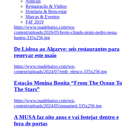
Notícias
Restauração & Vinhos
Hotelaria & Bem-estar
Marcas & Eventos
F4F 2019
https://www.ruadebaixo.com/wp-
content/uploads/2026/05/broto-chiado-prato-pedro-pena-
bastos-335x256.jpg
De Lisboa ao Algarve: seis restaurantes para
reservar este maio
https://www.ruadebaixo.com/wp-
content/uploads/2024/07/emb_elenco-335x256.jpg
Estação Menina Bonita “From The Ocean To
The Stars”
https://www.ruadebaixo.com/wp-
content/uploads/2024/05/unnamed-335x256.jpg
A MUSA faz oito anos e vai festejar dentro e
fora de portas