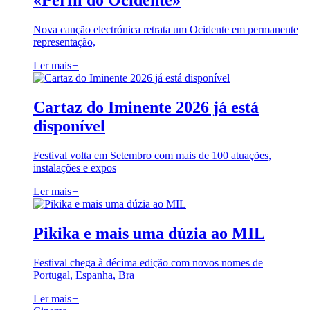
«Perfil do Ocidente»
Nova canção electrónica retrata um Ocidente em permanente
representação,
Ler mais
+
Cartaz do Iminente 2026 já está
disponível
Festival volta em Setembro com mais de 100 atuações,
instalações e expos
Ler mais
+
Pikika e mais uma dúzia ao MIL
Festival chega à décima edição com novos nomes de
Portugal, Espanha, Bra
Ler mais
+