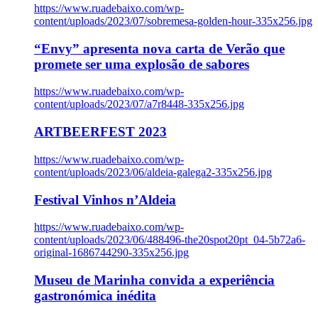
https://www.ruadebaixo.com/wp-
content/uploads/2023/07/sobremesa-golden-hour-335x256.jpg
“Envy” apresenta nova carta de Verão que
promete ser uma explosão de sabores
https://www.ruadebaixo.com/wp-
content/uploads/2023/07/a7r8448-335x256.jpg
ARTBEERFEST 2023
https://www.ruadebaixo.com/wp-
content/uploads/2023/06/aldeia-galega2-335x256.jpg
Festival Vinhos n’Aldeia
https://www.ruadebaixo.com/wp-
content/uploads/2023/06/488496-the20spot20pt_04-5b72a6-
original-1686744290-335x256.jpg
Museu de Marinha convida a experiência
gastronómica inédita