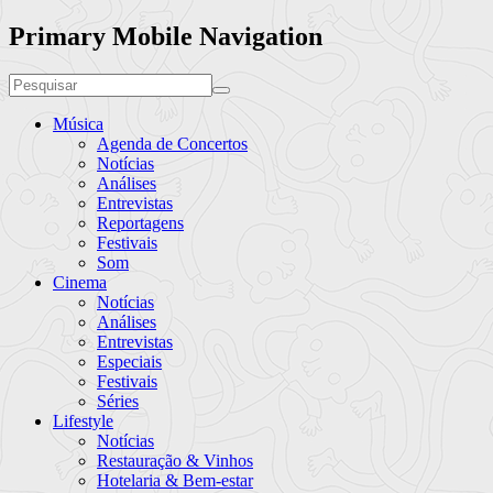
Primary Mobile Navigation
Música
Agenda de Concertos
Notícias
Análises
Entrevistas
Reportagens
Festivais
Som
Cinema
Notícias
Análises
Entrevistas
Especiais
Festivais
Séries
Lifestyle
Notícias
Restauração & Vinhos
Hotelaria & Bem-estar