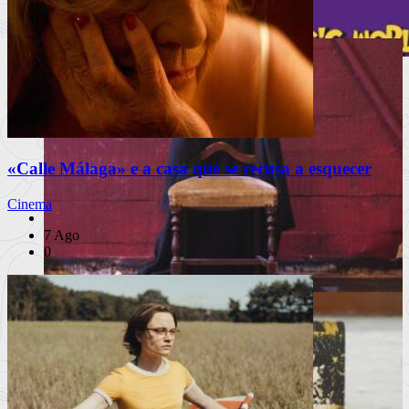
Nepal, a vida criativa
Lisboa volta a ser palco da magia com
175 espetáculos gratuitos
O Festival Internacional de Magia de Rua regressa de 18 a 23
«Calle Málaga» e a casa que se recusa a esquecer
de agosto c
Ler mais
+
Cinema
Livros
Notícias
7 Ago
Análises
0
Livros da Semana
Entrevistas & Especiais
A vida, de robe e ao som de uma marcha
INSTAGRAM