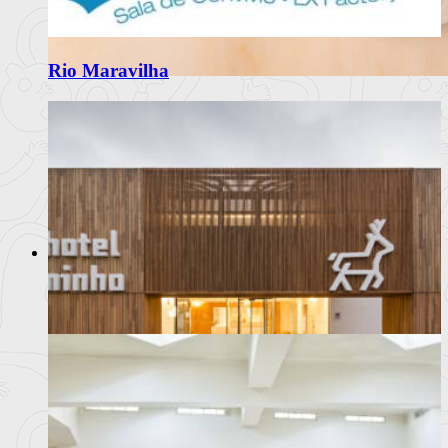
Rio Maravilha
Matriarca Renova Carta de Verão
com Frescura e Sabores Portugueses
O restaurante Matriarca, no Porto, apresenta a sua nova carta
de verão 2
Ler mais
+
Moda
Notícias
Eventos
Marcas
Beleza /Cosmética
Hotel Minho