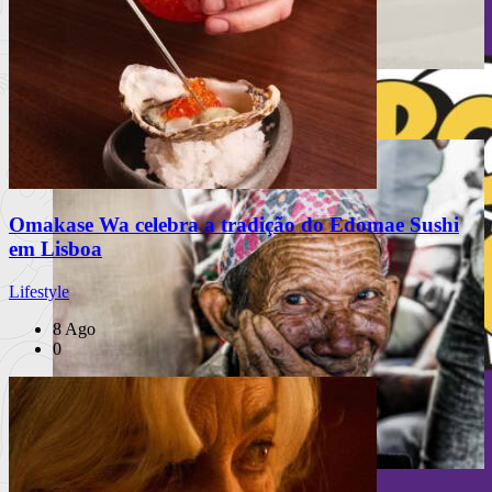
Festival Mental celebra 10 anos
Omakase Wa celebra a tradição do Edomae Sushi
em Lisboa
Lifestyle
8 Ago
0
PUB
À escuta na Rua