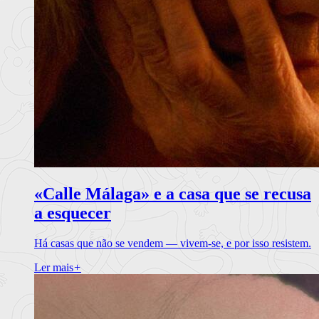
«Calle Málaga» e a casa que se recusa
a esquecer
Há casas que não se vendem — vivem-se, e por isso resistem.
Ler mais
+