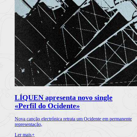
LÍQUEN apresenta novo single
«Perfil do Ocidente»
Nova canção electrónica retrata um Ocidente em permanente
representação,
Ler mais
+