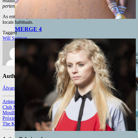
mudança. Talvez na procura de um lugar onde realmente me
pertença»
.
As entradas para o concerto podem ser adquiridas na BOL, e outros
locais habituais.
MERGE 4
Tagged
Will Samson
Author
Álvaro Graça
Artigo anterior
Club Makumba recarregam as One Shot Sessions com o auxílio de
Moullinex.
Próximo Artigo
The Kooks atuam em Portugal