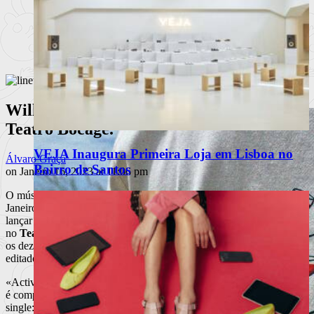
Will Samson dá largas à imaginação no
Teatro Bocage.
VEJA Inaugura Primeira Loja em Lisboa no
Álvaro Graça
Bairro de Santos
on Janeiro 16, 2023 at 11:06 pm
O músico britânico
Will Samson
, residente em Portugal desde
Janeiro de 2022, criou a sua própria editora, Human Chorus, para
lançar ao mundo «Active Imagination», que desembrulhará ao vivo
no
Teatro Bocage, a 19 de Fevereiro
. Disco que celebra também
os dez anos de carreira discográfica (o primeiro disco «Balance» foi
editado em 2012).
«Active Imagination» foi composto de janeiro a dezembro de 2020 e
é composto por nove temas. Dois dos quais já os conhecemos como
single: primeiro “Arpy” e há uns meses “Shun” (que atingiu a marca