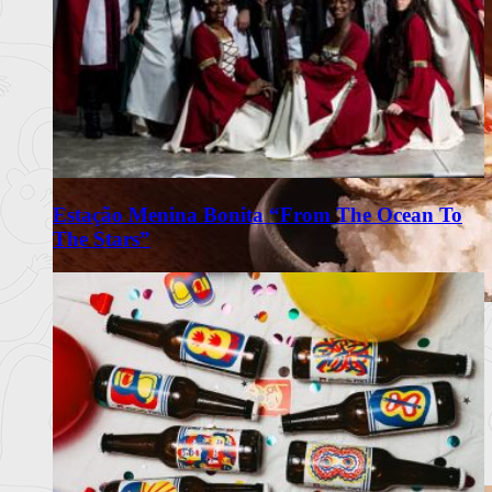
Estação Menina Bonita “From The Ocean To
The Stars”
Omakase Wa celebra a tradição do
Edomae Sushi em Lisboa
Restaurante com recomendação do Guia Michelin propõe
experiência intimis
Ler mais
+