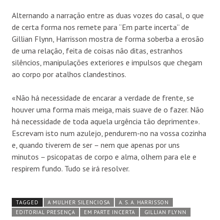
Alternando a narração entre as duas vozes do casal, o que
de certa forma nos remete para “Em parte incerta” de
Gillian Flynn, Harrisson mostra de forma soberba a erosão
de uma relação, feita de coisas não ditas, estranhos
silêncios, manipulações exteriores e impulsos que chegam
ao corpo por atalhos clandestinos.
«Não há necessidade de encarar a verdade de frente, se
houver uma forma mais meiga, mais suave de o fazer. Não
há necessidade de toda aquela urgência tão deprimente».
Escrevam isto num azulejo, pendurem-no na vossa cozinha
e, quando tiverem de ser – nem que apenas por uns
minutos – psicopatas de corpo e alma, olhem para ele e
respirem fundo. Tudo se irá resolver.
TAGGED
A MULHER SILENCIOSA
A. S. A. HARRISSON
EDITORIAL PRESENÇA
EM PARTE INCERTA
GILLIAN FLYNN