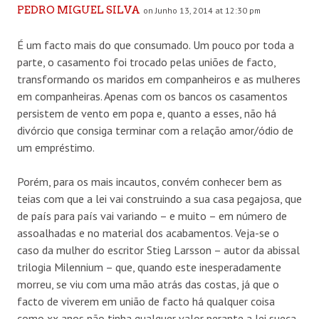
PEDRO MIGUEL SILVA
on Junho 13, 2014 at 12:30 pm
É um facto mais do que consumado. Um pouco por toda a
parte, o casamento foi trocado pelas uniões de facto,
transformando os maridos em companheiros e as mulheres
em companheiras. Apenas com os bancos os casamentos
persistem de vento em popa e, quanto a esses, não há
divórcio que consiga terminar com a relação amor/ódio de
um empréstimo.
Porém, para os mais incautos, convém conhecer bem as
teias com que a lei vai construindo a sua casa pegajosa, que
de país para país vai variando – e muito – em número de
assoalhadas e no material dos acabamentos. Veja-se o
caso da mulher do escritor Stieg Larsson – autor da abissal
trilogia Milennium – que, quando este inesperadamente
morreu, se viu com uma mão atrás das costas, já que o
facto de viverem em união de facto há qualquer coisa
como xx anos não tinha qualquer valor perante a lei sueca.