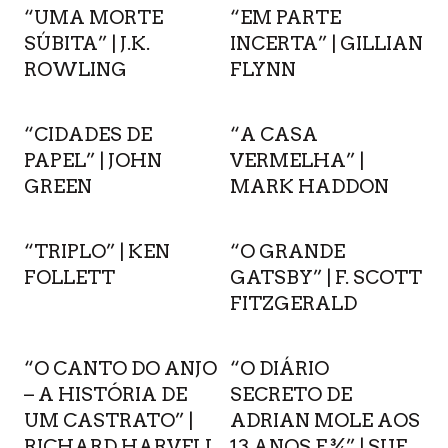
“UMA MORTE
“EM PARTE
SÚBITA” | J.K.
INCERTA” | GILLIAN
ROWLING
FLYNN
“CIDADES DE
“A CASA
PAPEL” | JOHN
VERMELHA” |
GREEN
MARK HADDON
“TRIPLO” | KEN
“O GRANDE
FOLLETT
GATSBY” | F. SCOTT
FITZGERALD
“O CANTO DO ANJO
“O DIÁRIO
– A HISTÓRIA DE
SECRETO DE
UM CASTRATO” |
ADRIAN MOLE AOS
RICHARD HARVELL
13 ANOS E ¾” | SUE