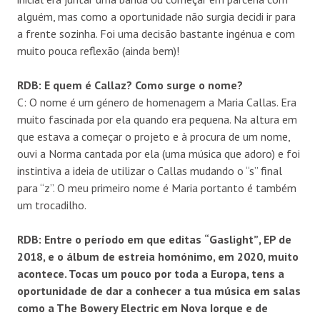
alguém, mas como a oportunidade não surgia decidi ir para
a frente sozinha. Foi uma decisão bastante ingénua e com
muito pouca reflexão (ainda bem)!
RDB: E quem
é
Callaz? Como surge o nome?
C: O nome é um género de homenagem a Maria Callas. Era
muito fascinada por ela quando era pequena. Na altura em
que estava a começar o projeto e à procura de um nome,
ouvi a Norma cantada por ela (uma música que adoro) e foi
instintiva a ideia de utilizar o Callas mudando o “s” final
para “z”. O meu primeiro nome é Maria portanto é também
um trocadilho.
RDB: Entre o per
í
odo em que editas
“
Gaslight
”
, EP de
2018, e o
á
lbum de estreia hom
ó
nimo, em 2020, muito
acontece. Tocas um pouco por toda a Europa, tens a
oportunidade de dar a conhecer a tua m
ú
sica em salas
como a The Bowery Electric em Nova Iorque e de