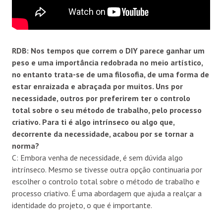
RDB: Nos tempos que correm o DIY parece ganhar um
peso e uma import
â
ncia redobrada no meio art
í
stico,
no entanto trata-se de uma filosofia, de uma forma de
estar enraizada e abra
ç
ada por muitos. Uns por
necessidade, outros por preferirem ter o controlo
total sobre o seu m
é
todo de trabalho, pelo processo
criativo. Para ti
é
algo intr
í
nseco ou algo que,
decorrente da necessidade, acabou por se tornar a
norma?
C: Embora venha de necessidade, é sem dúvida algo
intrínseco. Mesmo se tivesse outra opção continuaria por
escolher o controlo total sobre o método de trabalho e
processo criativo. É uma abordagem que ajuda a realçar a
identidade do projeto, o que é importante.