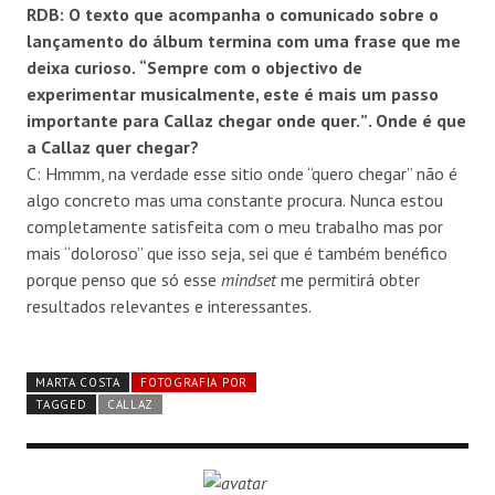
RDB:
O texto que acompanha o comunicado sobre o
lan
ç
amento do
á
lbum termina com uma frase que me
deixa curioso.
“
Sempre com o objectivo de
experimentar musicalmente, este
é
mais um passo
importante para Callaz chegar onde quer.
”
. Onde
é
que
a Callaz quer chegar?
C:
Hmmm, na verdade esse sitio onde “quero chegar” não é
algo concreto mas uma constante procura. Nunca estou
completamente satisfeita com o meu trabalho mas por
mais “doloroso” que isso seja, sei que é também benéfico
porque penso que só esse
mindset
me permitirá obter
resultados relevantes e interessantes.
MARTA COSTA
FOTOGRAFIA POR
TAGGED
CALLAZ