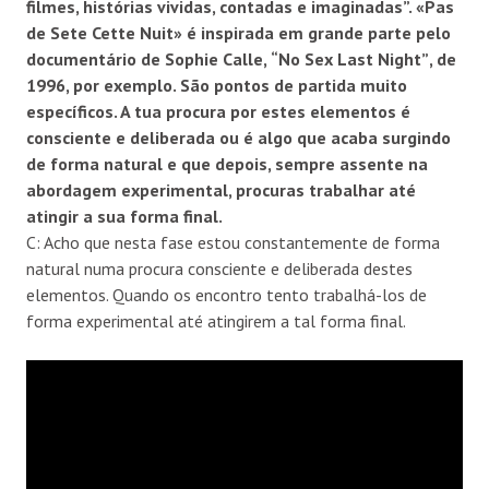
filmes, hist
ó
rias vividas, contadas e imaginadas
”.
«Pas
de Sete Cette Nuit
» é inspirada em grande parte pelo
document
á
rio de Sophie Calle,
“
No Sex Last Night
”
, de
1996, por exemplo. São pontos de partida muito
espec
í
ficos. A tua procura por estes elementos
é
consciente e deliberada ou
é
algo que acaba surgindo
de forma natural e que depois, sempre assente na
abordagem experimental, procuras trabalhar at
é
atingir a sua forma final.
C: Acho que nesta fase estou constantemente de forma
natural numa procura consciente e deliberada destes
elementos. Quando os encontro tento trabalhá-los de
forma experimental até atingirem a tal forma final.