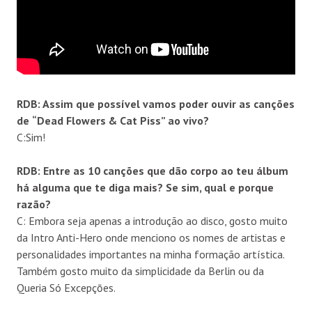
RDB: Assim que poss
í
vel vamos poder ouvir as cançõ
es
de
“
Dead Flowers & Cat Piss
”
ao vivo?
C:Sim!
RDB: Entre as 10 cançõ
es que d
ão corpo ao teu
álbum
há
alguma que te diga mais? Se sim, qual e porque
razã
o?
C:
Embora seja apenas a introdução ao disco, gosto muito
da Intro Anti-Hero onde menciono os nomes de artistas e
personalidades importantes na minha formação artística.
Também gosto muito da simplicidade da Berlin ou da
Queria Só Excepçōes.