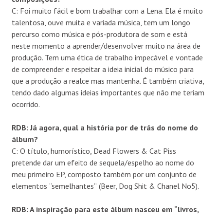
C: Foi muito fácil e bom trabalhar com a Lena. Ela é muito
talentosa, ouve muita e variada música, tem um longo
percurso como música e pós-produtora de som e está
neste momento a aprender/desenvolver muito na área de
produção. Tem uma ética de trabalho impecável e vontade
de compreender e respeitar a ideia inicial do músico para
que a produção a realce mas mantenha. É também criativa,
tendo dado algumas ideias importantes que não me teriam
ocorrido.
RDB: Já
agora, qual a hist
ória por de trá
s do nome do
á
lbum?
C:
O título, humorístico,
Dead Flowers & Cat Piss
pretende dar um efeito de sequela/espelho ao nome do
meu primeiro EP, composto tamb
é
m por um
conjunto
de
elementos
“
semelhantes
”
(Beer, Dog Shit & Chanel No5
).
RDB: A inspira
ção para este
á
lbum nasceu em “livros,