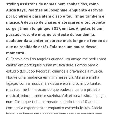
styling assistant de nomes bem conhecidos, como
Alicia Keys, Peaches ou Josephine, enquanto estavas
por Londres e para al
é
m disso o teu irmão tamb
é
m
é
mú
sico. A decisão de criares e abra
ç
ares o teu projeto
surge, j
á
num long
í
nquo 2017, em Los Angeles (
é
um
passado recente mas no contexto de pandemia,
qualquer data anterior parece mais longe no tempo do
que na realidade est
á
). Fala-nos um pouco desse
momento.
C: Estava em Los Angeles quando um amigo me pediu para
cantar em português numa música dele. Fomos para o
estúdio (Lollipop Records), criámos e gravámos a música.
Houve uma mudança em mim nesse dia. Até aí a minha
ligação com a música já existia e era muito importante,
mas não me tinha ocorrido que pudesse ter um projeto
musical, principalmente sozinha. Voltei para Lisboa e peguei
num Casio que tinha comprado quando tinha 10 anos e
comecei a experimentar enquanto escrevia letras. A ideia
inicial era juntar uma banda ou começar em parceria com