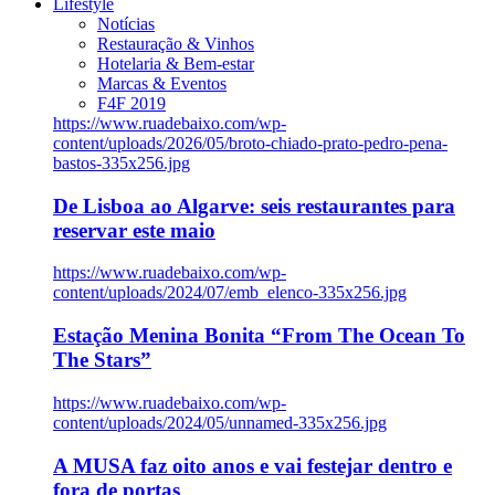
Lifestyle
Notícias
Restauração & Vinhos
Hotelaria & Bem-estar
Marcas & Eventos
F4F 2019
https://www.ruadebaixo.com/wp-
content/uploads/2026/05/broto-chiado-prato-pedro-pena-
bastos-335x256.jpg
De Lisboa ao Algarve: seis restaurantes para
reservar este maio
https://www.ruadebaixo.com/wp-
content/uploads/2024/07/emb_elenco-335x256.jpg
Estação Menina Bonita “From The Ocean To
The Stars”
https://www.ruadebaixo.com/wp-
content/uploads/2024/05/unnamed-335x256.jpg
A MUSA faz oito anos e vai festejar dentro e
fora de portas