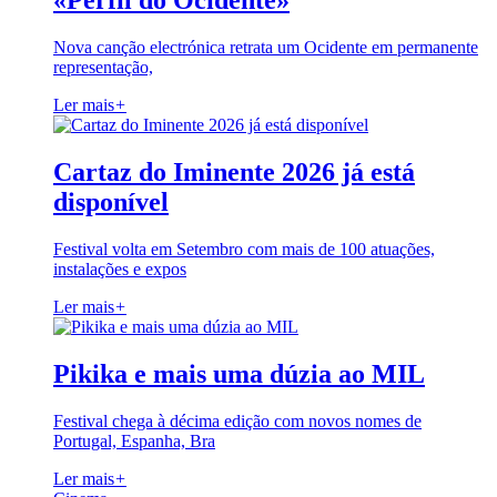
«Perfil do Ocidente»
Nova canção electrónica retrata um Ocidente em permanente
representação,
Ler mais
+
Cartaz do Iminente 2026 já está
disponível
Festival volta em Setembro com mais de 100 atuações,
instalações e expos
Ler mais
+
Pikika e mais uma dúzia ao MIL
Festival chega à décima edição com novos nomes de
Portugal, Espanha, Bra
Ler mais
+