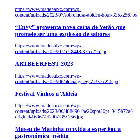
https://www.ruadebaixo.com/wp-
content/uploads/2023/07/sobremesa-golden-hour-335x256.jpg
“Envy” apresenta nova carta de Verão que
promete ser uma explosão de sabores
https://www.ruadebaixo.com/wp-
content/uploads/2023/07/a7r8448-335x256.jpg
ARTBEERFEST 2023
https://www.ruadebaixo.com/wp-
content/uploads/2023/06/aldeia-galega2-335x256.jpg
Festival Vinhos n’Aldeia
https://www.ruadebaixo.com/wp-
content/uploads/2023/06/488496-the20spot20pt_04-5b72a6-
original-1686744290-335x256.jpg
Museu de Marinha convida a experiência
gastronómica inédita