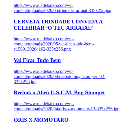
https://www.ruadebaixo.com/wp-
content/uploads/2020/05/trindade_arraial-335x256.jpg
CERVEJA TRINDADE CONVIDA A
CELEBRAR ‘O TEU ARRAIAL’
https://www.ruadebaixo.com/wp-
content/uploads/2020/05/vai-ficar-tudo-bem-
e1589130204162-335x256.png
Vai Ficar Tudo Bem
https://www.ruadebaixo.com/wp-
content/uploads/2020/04/reebok_bug_stomper_02-
335x256.jpg
Reebok x Alien U.S.C.M. Bug Stomper
https://www.ruadebaixo.com/wp-
content/uploads/2020/04/oris-x-momotaro-13-335x256.jpg
ORIS X MOMOTARO