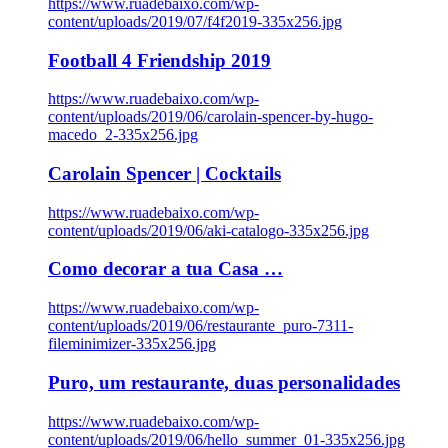
https://www.ruadebaixo.com/wp-
content/uploads/2019/07/f4f2019-335x256.jpg
Football 4 Friendship 2019
https://www.ruadebaixo.com/wp-
content/uploads/2019/06/carolain-spencer-by-hugo-
macedo_2-335x256.jpg
Carolain Spencer | Cocktails
https://www.ruadebaixo.com/wp-
content/uploads/2019/06/aki-catalogo-335x256.jpg
Como decorar a tua Casa …
https://www.ruadebaixo.com/wp-
content/uploads/2019/06/restaurante_puro-7311-
fileminimizer-335x256.jpg
Puro, um restaurante, duas personalidades
https://www.ruadebaixo.com/wp-
content/uploads/2019/06/hello_summer_01-335x256.jpg