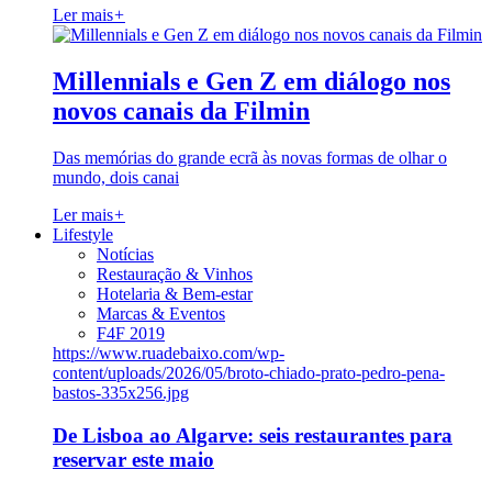
Ler mais
+
Millennials e Gen Z em diálogo nos
novos canais da Filmin
Das memórias do grande ecrã às novas formas de olhar o
mundo, dois canai
Ler mais
+
Lifestyle
Notícias
Restauração & Vinhos
Hotelaria & Bem-estar
Marcas & Eventos
F4F 2019
https://www.ruadebaixo.com/wp-
content/uploads/2026/05/broto-chiado-prato-pedro-pena-
bastos-335x256.jpg
De Lisboa ao Algarve: seis restaurantes para
reservar este maio