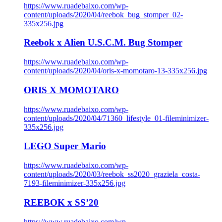
https://www.ruadebaixo.com/wp-
content/uploads/2020/04/reebok_bug_stomper_02-
335x256.jpg
Reebok x Alien U.S.C.M. Bug Stomper
https://www.ruadebaixo.com/wp-
content/uploads/2020/04/oris-x-momotaro-13-335x256.jpg
ORIS X MOMOTARO
https://www.ruadebaixo.com/wp-
content/uploads/2020/04/71360_lifestyle_01-fileminimizer-
335x256.jpg
LEGO Super Mario
https://www.ruadebaixo.com/wp-
content/uploads/2020/03/reebok_ss2020_graziela_costa-
7193-fileminimizer-335x256.jpg
REEBOK x SS’20
https://www.ruadebaixo.com/wp-