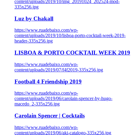
content/uploads/2019/10/img_20191024_202524-mod-
335x256.jpg
Luz by Chakall
https://www.ruadebaixo.com/wp-
content/uploads/2019/10/lisboa-porto-cocktail-week-2019-
header-335x256.jpg
LISBOA & PORTO COCKTAIL WEEK 2019
https://www.ruadebaixo.com/wp-
content/uploads/2019/07/f4f2019-335x256.jpg
Football 4 Friendship 2019
https://www.ruadebaixo.com/wp-
content/uploads/2019/06/carolain-spencer-by-hugo-
macedo_2-335x256.jpg
Carolain Spencer | Cocktails
https://www.ruadebaixo.com/wp-
content/uploads/2019/06/aki-catalogo-335x256.jpg