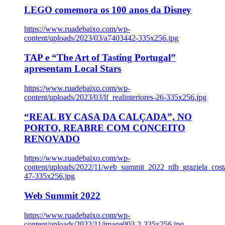
LEGO comemora os 100 anos da Disney
https://www.ruadebaixo.com/wp-
content/uploads/2023/03/a7403442-335x256.jpg
TAP e “The Art of Tasting Portugal”
apresentam Local Stars
https://www.ruadebaixo.com/wp-
content/uploads/2023/03/lf_realinteriores-26-335x256.jpg
“REAL BY CASA DA CALÇADA”, NO
PORTO, REABRE COM CONCEITO
RENOVADO
https://www.ruadebaixo.com/wp-
content/uploads/2022/11/web_summit_2022_rdb_graziela_cost
47-335x256.jpg
Web Summit 2022
https://www.ruadebaixo.com/wp-
content/uploads/2022/11/image003-2-335x256.jpg