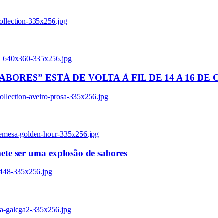
ollection-335x256.jpg
tl_640x360-335x256.jpg
BORES” ESTÁ DE VOLTA À FIL DE 14 A 16 DE
llection-aveiro-prosa-335x256.jpg
remesa-golden-hour-335x256.jpg
ete ser uma explosão de sabores
8448-335x256.jpg
ia-galega2-335x256.jpg