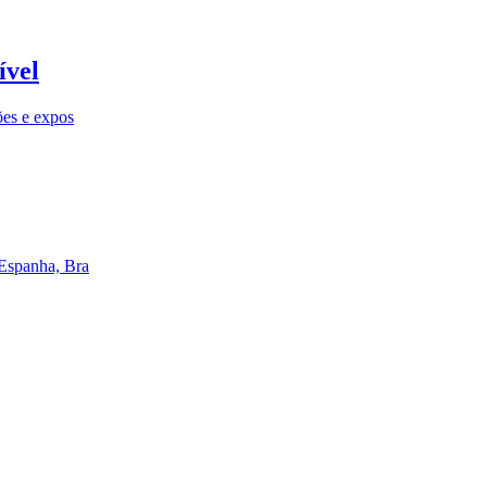
ível
ões e expos
 Espanha, Bra