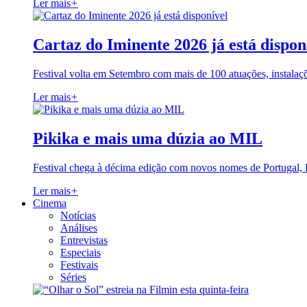
Ler mais
+
Cartaz do Iminente 2026 já está dispon
Festival volta em Setembro com mais de 100 atuações, instalaç
Ler mais
+
Pikika e mais uma dúzia ao MIL
Festival chega à décima edição com novos nomes de Portugal,
Ler mais
+
Cinema
Notícias
Análises
Entrevistas
Especiais
Festivais
Séries