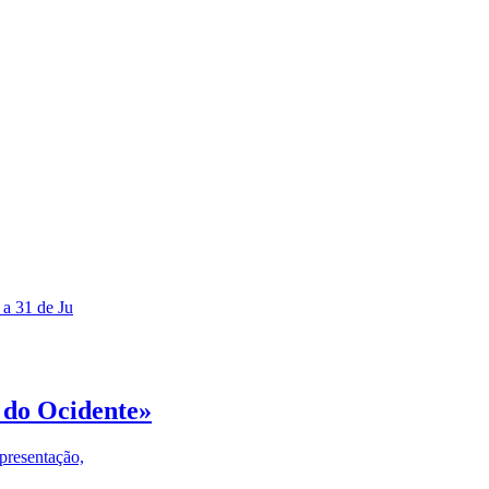
 a 31 de Ju
 do Ocidente»
presentação,