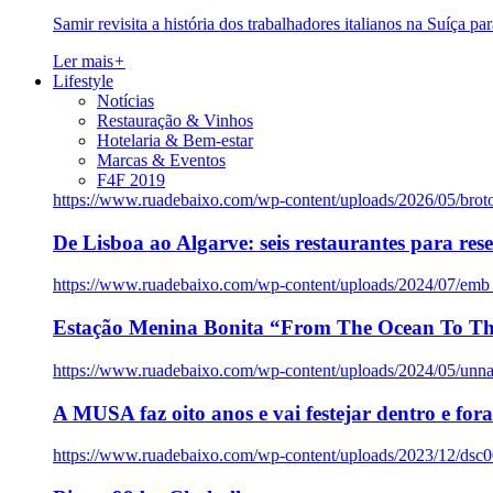
Samir revisita a história dos trabalhadores italianos na Suíça pa
Ler mais
+
Lifestyle
Notícias
Restauração & Vinhos
Hotelaria & Bem-estar
Marcas & Eventos
F4F 2019
https://www.ruadebaixo.com/wp-content/uploads/2026/05/brot
De Lisboa ao Algarve: seis restaurantes para res
https://www.ruadebaixo.com/wp-content/uploads/2024/07/emb
Estação Menina Bonita “From The Ocean To Th
https://www.ruadebaixo.com/wp-content/uploads/2024/05/un
A MUSA faz oito anos e vai festejar dentro e fora
https://www.ruadebaixo.com/wp-content/uploads/2023/12/dsc