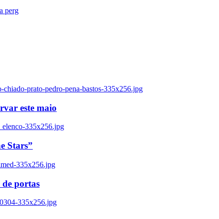
ra perg
o-chiado-prato-pedro-pena-bastos-335x256.jpg
ervar este maio
_elenco-335x256.jpg
e Stars”
named-335x256.jpg
 de portas
00304-335x256.jpg