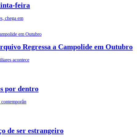
inta-feira
es, chega em
rquivo Regressa a Campolide em Outubro
iares acontece
os por dentro
s contemporân
o de ser estrangeiro