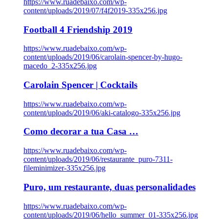
https://www.ruadebaixo.com/wp-
content/uploads/2019/07/f4f2019-335x256.jpg
Football 4 Friendship 2019
https://www.ruadebaixo.com/wp-
content/uploads/2019/06/carolain-spencer-by-hugo-
macedo_2-335x256.jpg
Carolain Spencer | Cocktails
https://www.ruadebaixo.com/wp-
content/uploads/2019/06/aki-catalogo-335x256.jpg
Como decorar a tua Casa …
https://www.ruadebaixo.com/wp-
content/uploads/2019/06/restaurante_puro-7311-
fileminimizer-335x256.jpg
Puro, um restaurante, duas personalidades
https://www.ruadebaixo.com/wp-
content/uploads/2019/06/hello_summer_01-335x256.jpg