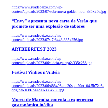
https://www.ruadebaixo.com/wp-
content/uploads/2023/07/sobremesa-golden-hour-335x256.jpg
“Envy” apresenta nova carta de Verão que
promete ser uma explosão de sabores
https://www.ruadebaixo.com/wp-
content/uploads/2023/07/a7r8448-335x256.jpg
ARTBEERFEST 2023
https://www.ruadebaixo.com/wp-
content/uploads/2023/06/aldeia-galega2-335x256.jpg
Festival Vinhos n’Aldeia
https://www.ruadebaixo.com/wp-
content/uploads/2023/06/488496-the20spot20pt_04-5b72a6-
original-1686744290-335x256.jpg
Museu de Marinha convida a experiência
gastronómica inédita