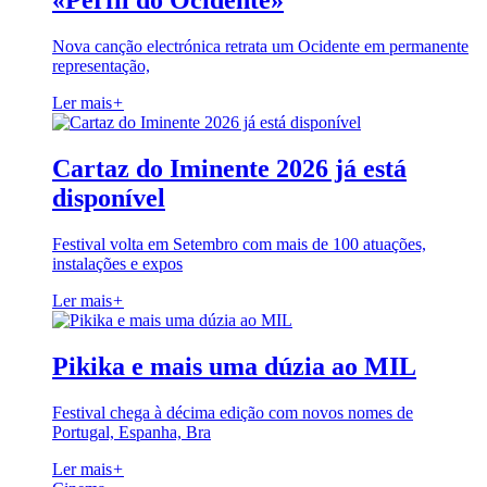
«Perfil do Ocidente»
Nova canção electrónica retrata um Ocidente em permanente
representação,
Ler mais
+
Cartaz do Iminente 2026 já está
disponível
Festival volta em Setembro com mais de 100 atuações,
instalações e expos
Ler mais
+
Pikika e mais uma dúzia ao MIL
Festival chega à décima edição com novos nomes de
Portugal, Espanha, Bra
Ler mais
+