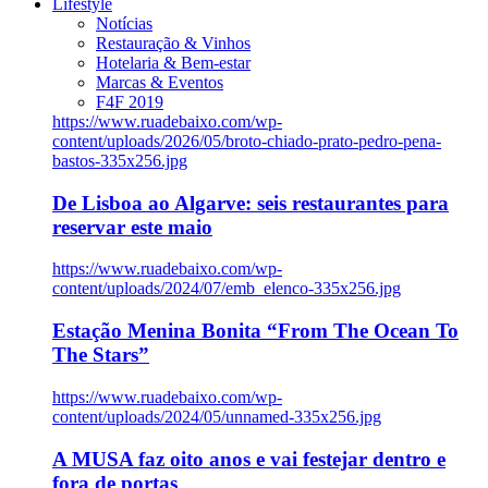
Lifestyle
Notícias
Restauração & Vinhos
Hotelaria & Bem-estar
Marcas & Eventos
F4F 2019
https://www.ruadebaixo.com/wp-
content/uploads/2026/05/broto-chiado-prato-pedro-pena-
bastos-335x256.jpg
De Lisboa ao Algarve: seis restaurantes para
reservar este maio
https://www.ruadebaixo.com/wp-
content/uploads/2024/07/emb_elenco-335x256.jpg
Estação Menina Bonita “From The Ocean To
The Stars”
https://www.ruadebaixo.com/wp-
content/uploads/2024/05/unnamed-335x256.jpg
A MUSA faz oito anos e vai festejar dentro e
fora de portas