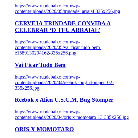
https://www.ruadebaixo.com/wp-
content/uploads/2020/05/trindade_arraial-335x256.jpg
CERVEJA TRINDADE CONVIDA A
CELEBRAR ‘O TEU ARRAIAL’
https://www.ruadebaixo.com/wp-
content/uploads/2020/05/vai-ficar-tudo-bem-
e1589130204162-335x256.png
Vai Ficar Tudo Bem
https://www.ruadebaixo.com/wp-
content/uploads/2020/04/reebok_bug_stomper_02-
335x256.jpg
Reebok x Alien U.S.C.M. Bug Stomper
https://www.ruadebaixo.com/wp-
content/uploads/2020/04/oris-x-momotaro-13-335x256.jpg
ORIS X MOMOTARO