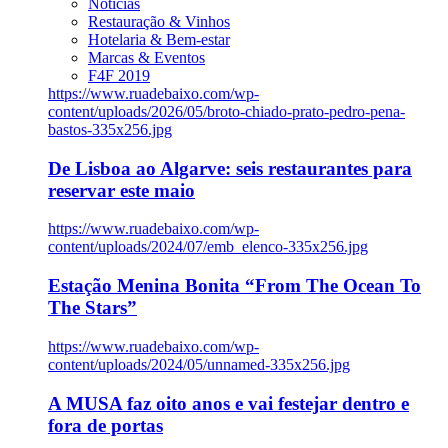
Notícias
Restauração & Vinhos
Hotelaria & Bem-estar
Marcas & Eventos
F4F 2019
https://www.ruadebaixo.com/wp-
content/uploads/2026/05/broto-chiado-prato-pedro-pena-
bastos-335x256.jpg
De Lisboa ao Algarve: seis restaurantes para
reservar este maio
https://www.ruadebaixo.com/wp-
content/uploads/2024/07/emb_elenco-335x256.jpg
Estação Menina Bonita “From The Ocean To
The Stars”
https://www.ruadebaixo.com/wp-
content/uploads/2024/05/unnamed-335x256.jpg
A MUSA faz oito anos e vai festejar dentro e
fora de portas