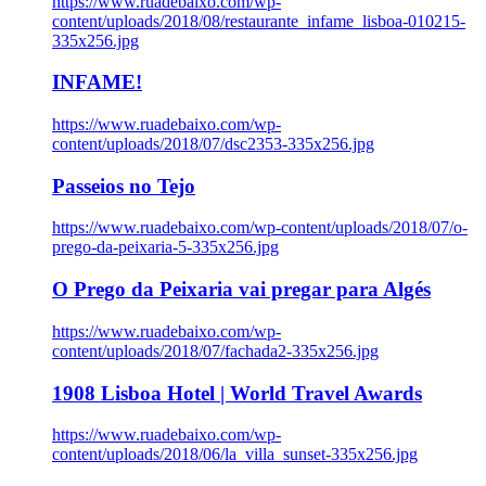
https://www.ruadebaixo.com/wp-
content/uploads/2018/08/restaurante_infame_lisboa-010215-
335x256.jpg
INFAME!
https://www.ruadebaixo.com/wp-
content/uploads/2018/07/dsc2353-335x256.jpg
Passeios no Tejo
https://www.ruadebaixo.com/wp-content/uploads/2018/07/o-
prego-da-peixaria-5-335x256.jpg
O Prego da Peixaria vai pregar para Algés
https://www.ruadebaixo.com/wp-
content/uploads/2018/07/fachada2-335x256.jpg
1908 Lisboa Hotel | World Travel Awards
https://www.ruadebaixo.com/wp-
content/uploads/2018/06/la_villa_sunset-335x256.jpg