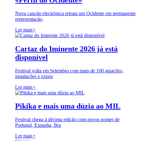
«Perfil do Ocidente»
Nova canção electrónica retrata um Ocidente em permanente
representação,
Ler mais
+
Cartaz do Iminente 2026 já está
disponível
Festival volta em Setembro com mais de 100 atuações,
instalações e expos
Ler mais
+
Pikika e mais uma dúzia ao MIL
Festival chega à décima edição com novos nomes de
Portugal, Espanha, Bra
Ler mais
+