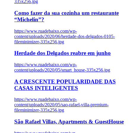
335x256.jpg
Como fazer da sua cozinha um restaurante
“Michelin”?
https://www.ruadebaixo.com/wp-
content/uploads/2020/06/herdade-dos-delgados-0105-
fileminimizer-335x256.jpg
Herdade dos Delgados reabre em junho
https://www.ruadebaixo.com/wp-
content/uploads/2020/05/smart_house-335x256.jpg
A CRESCENTE POPULARIDADE DAS
CASAS INTELIGENTES
https://www.ruadebaixo.com/wp-
content/uploads/2020/05/sao-rafael-villa-premium-
fileminimizer-335x256.jpg
São Rafael Villas, Apartments & GuestHouse