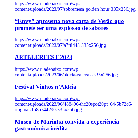
https://www.ruadebaixo.com/wp-
content/uploads/2023/07/sobremesa-golden-hour-335x256.jpg
“Envy” apresenta nova carta de Verão que
promete ser uma explosão de sabores
https://www.ruadebaixo.com/wp-
content/uploads/2023/07/a7r8448-335x256.jpg
ARTBEERFEST 2023
https://www.ruadebaixo.com/wp-
content/uploads/2023/06/aldeia-galega2-335x256.jpg
Festival Vinhos n’Aldeia
https://www.ruadebaixo.com/wp-
content/uploads/2023/06/488496-the20spot20pt_04-5b72a6-
original-1686744290-335x256.jpg
Museu de Marinha convida a experiência
gastronómica inédita