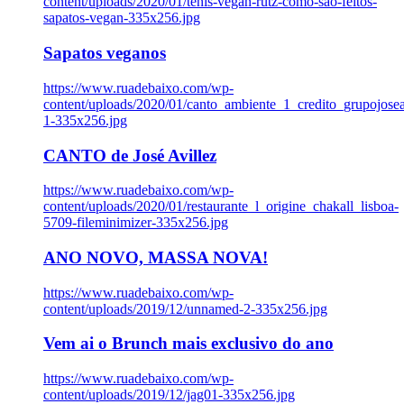
content/uploads/2020/01/tenis-vegan-rutz-como-sao-feitos-
sapatos-vegan-335x256.jpg
Sapatos veganos
https://www.ruadebaixo.com/wp-
content/uploads/2020/01/canto_ambiente_1_credito_grupojosea
1-335x256.jpg
CANTO de José Avillez
https://www.ruadebaixo.com/wp-
content/uploads/2020/01/restaurante_l_origine_chakall_lisboa-
5709-fileminimizer-335x256.jpg
ANO NOVO, MASSA NOVA!
https://www.ruadebaixo.com/wp-
content/uploads/2019/12/unnamed-2-335x256.jpg
Vem ai o Brunch mais exclusivo do ano
https://www.ruadebaixo.com/wp-
content/uploads/2019/12/jag01-335x256.jpg