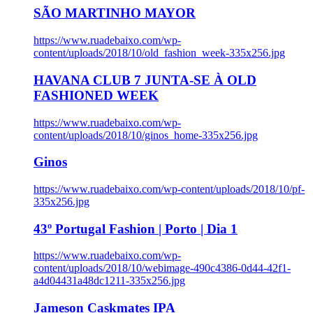
SÃO MARTINHO MAYOR
https://www.ruadebaixo.com/wp-
content/uploads/2018/10/old_fashion_week-335x256.jpg
HAVANA CLUB 7 JUNTA-SE À OLD
FASHIONED WEEK
https://www.ruadebaixo.com/wp-
content/uploads/2018/10/ginos_home-335x256.jpg
Ginos
https://www.ruadebaixo.com/wp-content/uploads/2018/10/pf-
335x256.jpg
43º Portugal Fashion | Porto | Dia 1
https://www.ruadebaixo.com/wp-
content/uploads/2018/10/webimage-490c4386-0d44-42f1-
a4d04431a48dc1211-335x256.jpg
Jameson Caskmates IPA