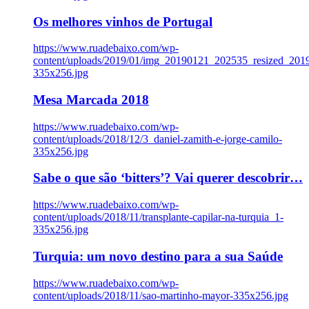
Os melhores vinhos de Portugal
https://www.ruadebaixo.com/wp-
content/uploads/2019/01/img_20190121_202535_resized_20
335x256.jpg
Mesa Marcada 2018
https://www.ruadebaixo.com/wp-
content/uploads/2018/12/3_daniel-zamith-e-jorge-camilo-
335x256.jpg
Sabe o que são ‘bitters’? Vai querer descobrir…
https://www.ruadebaixo.com/wp-
content/uploads/2018/11/transplante-capilar-na-turquia_1-
335x256.jpg
Turquia: um novo destino para a sua Saúde
https://www.ruadebaixo.com/wp-
content/uploads/2018/11/sao-martinho-mayor-335x256.jpg