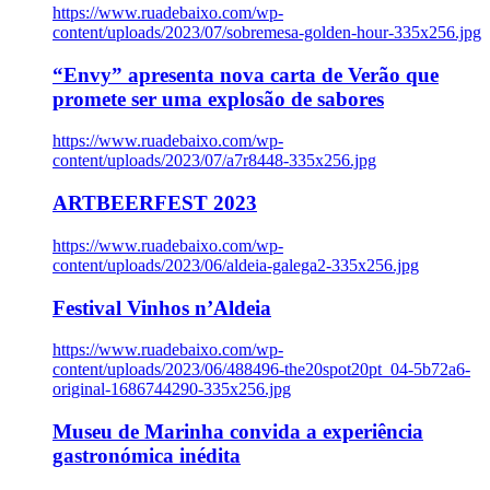
https://www.ruadebaixo.com/wp-
content/uploads/2023/07/sobremesa-golden-hour-335x256.jpg
“Envy” apresenta nova carta de Verão que
promete ser uma explosão de sabores
https://www.ruadebaixo.com/wp-
content/uploads/2023/07/a7r8448-335x256.jpg
ARTBEERFEST 2023
https://www.ruadebaixo.com/wp-
content/uploads/2023/06/aldeia-galega2-335x256.jpg
Festival Vinhos n’Aldeia
https://www.ruadebaixo.com/wp-
content/uploads/2023/06/488496-the20spot20pt_04-5b72a6-
original-1686744290-335x256.jpg
Museu de Marinha convida a experiência
gastronómica inédita