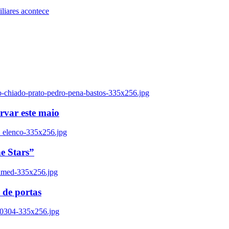
iares acontece
o-chiado-prato-pedro-pena-bastos-335x256.jpg
ervar este maio
_elenco-335x256.jpg
e Stars”
named-335x256.jpg
 de portas
00304-335x256.jpg