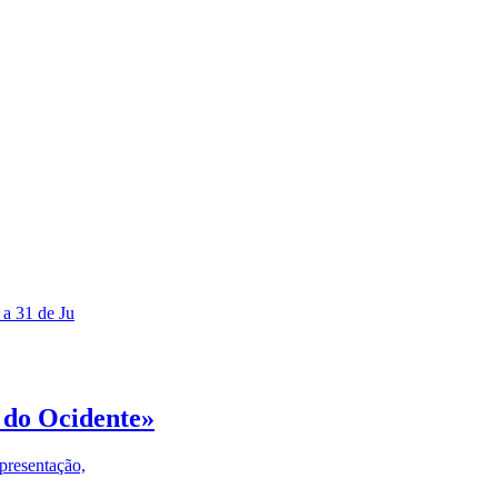
 a 31 de Ju
 do Ocidente»
presentação,