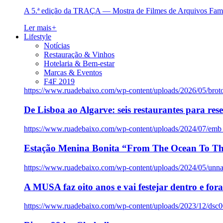
A 5.ª edição da TRAÇA — Mostra de Filmes de Arquivos Famil
Ler mais
+
Lifestyle
Notícias
Restauração & Vinhos
Hotelaria & Bem-estar
Marcas & Eventos
F4F 2019
https://www.ruadebaixo.com/wp-content/uploads/2026/05/brot
De Lisboa ao Algarve: seis restaurantes para res
https://www.ruadebaixo.com/wp-content/uploads/2024/07/emb
Estação Menina Bonita “From The Ocean To Th
https://www.ruadebaixo.com/wp-content/uploads/2024/05/un
A MUSA faz oito anos e vai festejar dentro e fora
https://www.ruadebaixo.com/wp-content/uploads/2023/12/dsc