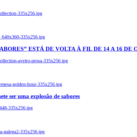
ollection-335x256.jpg
tl_640x360-335x256.jpg
BORES” ESTÁ DE VOLTA À FIL DE 14 A 16 DE
llection-aveiro-prosa-335x256.jpg
remesa-golden-hour-335x256.jpg
ete ser uma explosão de sabores
8448-335x256.jpg
ia-galega2-335x256.jpg