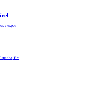
ível
ões e expos
 Espanha, Bra