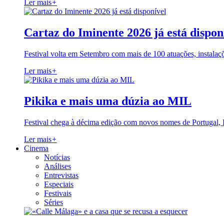
Ler mais
+
Cartaz do Iminente 2026 já está dispon
Festival volta em Setembro com mais de 100 atuações, instalaç
Ler mais
+
Pikika e mais uma dúzia ao MIL
Festival chega à décima edição com novos nomes de Portugal,
Ler mais
+
Cinema
Notícias
Análises
Entrevistas
Especiais
Festivais
Séries