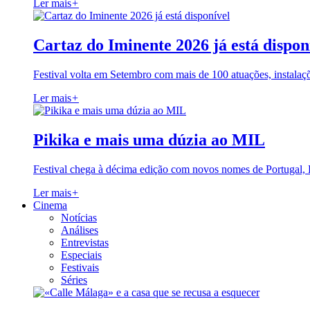
Ler mais
+
Cartaz do Iminente 2026 já está dispon
Festival volta em Setembro com mais de 100 atuações, instalaç
Ler mais
+
Pikika e mais uma dúzia ao MIL
Festival chega à décima edição com novos nomes de Portugal,
Ler mais
+
Cinema
Notícias
Análises
Entrevistas
Especiais
Festivais
Séries