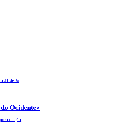
 a 31 de Ju
 do Ocidente»
presentação,