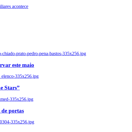
iares acontece
o-chiado-prato-pedro-pena-bastos-335x256.jpg
ervar este maio
_elenco-335x256.jpg
e Stars”
named-335x256.jpg
 de portas
00304-335x256.jpg