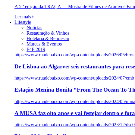
A 5.ª edição da TRAÇA — Mostra de Filmes de Arquivos Famil
Ler mais
+
Lifestyle
Notícias
Restauração & Vinhos
Hotelaria & Bem-estar
Marcas & Eventos
F4F 2019
https://www.ruadebaixo.com/wp-content/uploads/2026/05/brot
De Lisboa ao Algarve: seis restaurantes para res
https://www.ruadebaixo.com/wp-content/uploads/2024/07/emb
Estação Menina Bonita “From The Ocean To Th
https://www.ruadebaixo.com/wp-content/uploads/2024/05/un
A MUSA faz oito anos e vai festejar dentro e fora
https://www.ruadebaixo.com/wp-content/uploads/2023/12/dsc