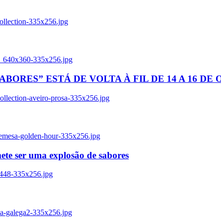
ollection-335x256.jpg
tl_640x360-335x256.jpg
BORES” ESTÁ DE VOLTA À FIL DE 14 A 16 DE
llection-aveiro-prosa-335x256.jpg
remesa-golden-hour-335x256.jpg
ete ser uma explosão de sabores
8448-335x256.jpg
ia-galega2-335x256.jpg