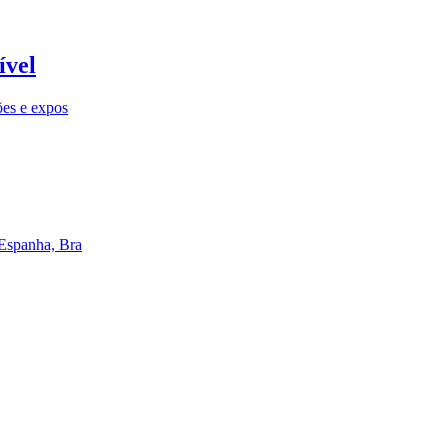
ível
ões e expos
 Espanha, Bra