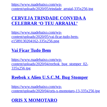
https://www.ruadebaixo.com/wp-
content/uploads/2020/05/trindade_arraial-335x256.jpg
CERVEJA TRINDADE CONVIDA A
CELEBRAR ‘O TEU ARRAIAL’
https://www.ruadebaixo.com/wp-
content/uploads/2020/05/vai-ficar-tudo-bem-
e1589130204162-335x256.png
Vai Ficar Tudo Bem
https://www.ruadebaixo.com/wp-
content/uploads/2020/04/reebok_bug_stomper_02-
335x256.jpg
Reebok x Alien U.S.C.M. Bug Stomper
https://www.ruadebaixo.com/wp-
content/uploads/2020/04/oris-x-momotaro-13-335x256.jpg
ORIS X MOMOTARO