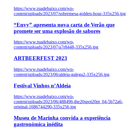
https://www.ruadebaixo.com/wp-
content/uploads/2023/07/sobremesa-golden-hour-335x256.jpg
“Envy” apresenta nova carta de Verão que
promete ser uma explosão de sabores
https://www.ruadebaixo.com/wp-
content/uploads/2023/07/a7r8448-335x256.jpg
ARTBEERFEST 2023
https://www.ruadebaixo.com/wp-
content/uploads/2023/06/aldeia-galega2-335x256.jpg
Festival Vinhos n’Aldeia
https://www.ruadebaixo.com/wp-
content/uploads/2023/06/488496-the20spot20pt_04-5b72a6-
original-1686744290-335x256.jpg
Museu de Marinha convida a experiência
gastronómica inédita