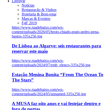
Lifestyle
Notícias
Restauração & Vinhos
Hotelaria & Bem-estar
Marcas & Eventos
F4F 2019
https://www.ruadebaixo.com/wp-
content/uploads/2026/05/broto-chiado-prato-pedro-pena-
bastos-335x256.jpg
De Lisboa ao Algarve: seis restaurantes para
reservar este maio
https://www.ruadebaixo.com/wp-
content/uploads/2024/07/emb_elenco-335x256.jpg
Estação Menina Bonita “From The Ocean To
The Stars”
https://www.ruadebaixo.com/wp-
content/uploads/2024/05/unnamed-335x256.jpg
A MUSA faz oito anos e vai festejar dentro e
fora de portas