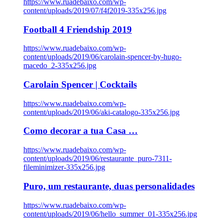
https://www.ruadebaixo.com/wp-
content/uploads/2019/07/f4f2019-335x256.jpg
Football 4 Friendship 2019
https://www.ruadebaixo.com/wp-
content/uploads/2019/06/carolain-spencer-by-hugo-
macedo_2-335x256.jpg
Carolain Spencer | Cocktails
https://www.ruadebaixo.com/wp-
content/uploads/2019/06/aki-catalogo-335x256.jpg
Como decorar a tua Casa …
https://www.ruadebaixo.com/wp-
content/uploads/2019/06/restaurante_puro-7311-
fileminimizer-335x256.jpg
Puro, um restaurante, duas personalidades
https://www.ruadebaixo.com/wp-
content/uploads/2019/06/hello_summer_01-335x256.jpg