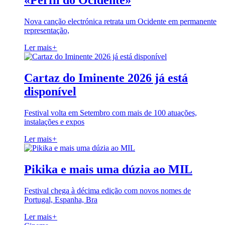
«Perfil do Ocidente»
Nova canção electrónica retrata um Ocidente em permanente
representação,
Ler mais
+
Cartaz do Iminente 2026 já está
disponível
Festival volta em Setembro com mais de 100 atuações,
instalações e expos
Ler mais
+
Pikika e mais uma dúzia ao MIL
Festival chega à décima edição com novos nomes de
Portugal, Espanha, Bra
Ler mais
+