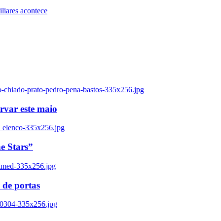
iares acontece
o-chiado-prato-pedro-pena-bastos-335x256.jpg
ervar este maio
_elenco-335x256.jpg
e Stars”
named-335x256.jpg
 de portas
00304-335x256.jpg