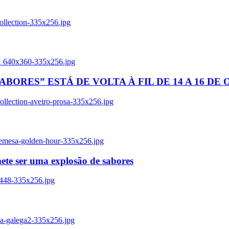
ollection-335x256.jpg
tl_640x360-335x256.jpg
BORES” ESTÁ DE VOLTA À FIL DE 14 A 16 DE
llection-aveiro-prosa-335x256.jpg
remesa-golden-hour-335x256.jpg
ete ser uma explosão de sabores
8448-335x256.jpg
ia-galega2-335x256.jpg