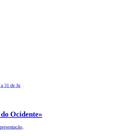
 a 31 de Ju
 do Ocidente»
presentação,