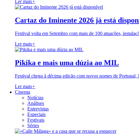
Ler mais
+
Cartaz do Iminente 2026 já está dispon
Festival volta em Setembro com mais de 100 atuações, instalaç
Ler mais
+
Pikika e mais uma dúzia ao MIL
Festival chega à décima edição com novos nomes de Portugal,
Ler mais
+
Cinema
Notícias
Análises
Entrevistas
Especiais
Festivais
Séries