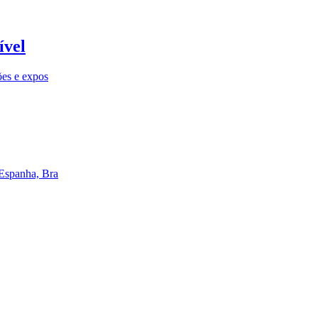
ível
ões e expos
 Espanha, Bra