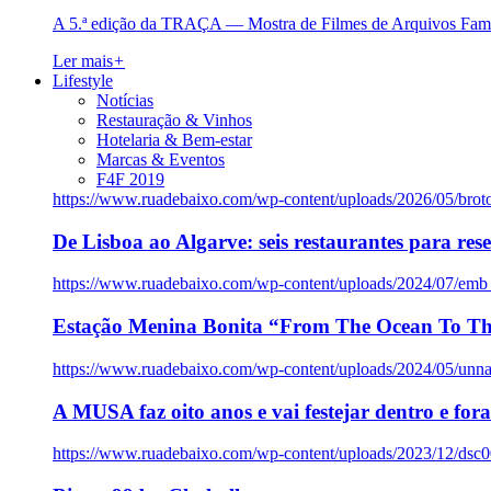
A 5.ª edição da TRAÇA — Mostra de Filmes de Arquivos Famil
Ler mais
+
Lifestyle
Notícias
Restauração & Vinhos
Hotelaria & Bem-estar
Marcas & Eventos
F4F 2019
https://www.ruadebaixo.com/wp-content/uploads/2026/05/brot
De Lisboa ao Algarve: seis restaurantes para res
https://www.ruadebaixo.com/wp-content/uploads/2024/07/emb
Estação Menina Bonita “From The Ocean To Th
https://www.ruadebaixo.com/wp-content/uploads/2024/05/un
A MUSA faz oito anos e vai festejar dentro e fora
https://www.ruadebaixo.com/wp-content/uploads/2023/12/dsc