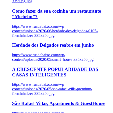
335x256.jpg
Como fazer da sua cozinha um restaurante
“Michelin”?
https://www.ruadebaixo.com/wp-
content/uploads/2020/06/herdade-dos-delgados-0105-
fileminimizer-335x256.jpg
Herdade dos Delgados reabre em junho
https://www.ruadebaixo.com/wp-
content/uploads/2020/05/smart_house-335x256.jpg
A CRESCENTE POPULARIDADE DAS
CASAS INTELIGENTES
https://www.ruadebaixo.com/wp-
content/uploads/2020/05/sao-rafael-villa-premium-
fileminimizer-335x256.jpg
São Rafael Villas, Apartments & GuestHouse