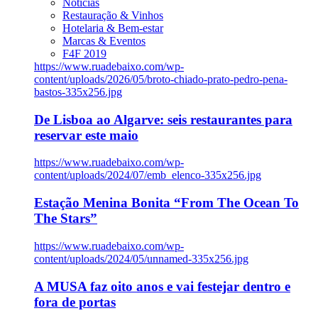
Notícias
Restauração & Vinhos
Hotelaria & Bem-estar
Marcas & Eventos
F4F 2019
https://www.ruadebaixo.com/wp-
content/uploads/2026/05/broto-chiado-prato-pedro-pena-
bastos-335x256.jpg
De Lisboa ao Algarve: seis restaurantes para
reservar este maio
https://www.ruadebaixo.com/wp-
content/uploads/2024/07/emb_elenco-335x256.jpg
Estação Menina Bonita “From The Ocean To
The Stars”
https://www.ruadebaixo.com/wp-
content/uploads/2024/05/unnamed-335x256.jpg
A MUSA faz oito anos e vai festejar dentro e
fora de portas