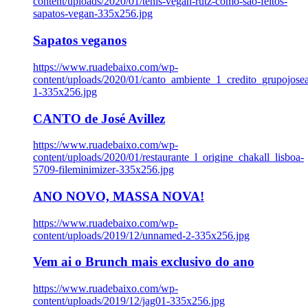
content/uploads/2020/01/tenis-vegan-rutz-como-sao-feitos-
sapatos-vegan-335x256.jpg
Sapatos veganos
https://www.ruadebaixo.com/wp-
content/uploads/2020/01/canto_ambiente_1_credito_grupojosea
1-335x256.jpg
CANTO de José Avillez
https://www.ruadebaixo.com/wp-
content/uploads/2020/01/restaurante_l_origine_chakall_lisboa-
5709-fileminimizer-335x256.jpg
ANO NOVO, MASSA NOVA!
https://www.ruadebaixo.com/wp-
content/uploads/2019/12/unnamed-2-335x256.jpg
Vem ai o Brunch mais exclusivo do ano
https://www.ruadebaixo.com/wp-
content/uploads/2019/12/jag01-335x256.jpg