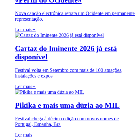
«Perfil do Ocidente»
Nova canção electrónica retrata um Ocidente em permanente
representação,
Ler mais
+
Cartaz do Iminente 2026 já está
disponível
Festival volta em Setembro com mais de 100 atuações,
instalações e expos
Ler mais
+
Pikika e mais uma dúzia ao MIL
Festival chega à décima edição com novos nomes de
Portugal, Espanha, Bra
Ler mais
+