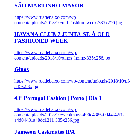
SÃO MARTINHO MAYOR
https://www.ruadebaixo.com/wp-
content/uploads/2018/10/old_fashion_week-335x256.jpg
HAVANA CLUB 7 JUNTA-SE À OLD
FASHIONED WEEK
https://www.ruadebaixo.com/wp-
content/uploads/2018/10/ginos_home-335x256.jpg
Ginos
https://www.ruadebaixo.com/wp-content/uploads/2018/10/pf-
335x256.jpg
43º Portugal Fashion | Porto | Dia 1
https://www.ruadebaixo.com/wp-
content/uploads/2018/10/webimage-490c4386-0d44-42f1-
a4d04431a48dc1211-335x256.jpg
Jameson Caskmates IPA