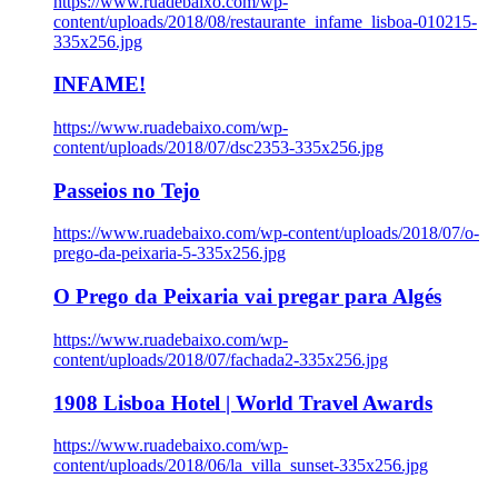
https://www.ruadebaixo.com/wp-
content/uploads/2018/08/restaurante_infame_lisboa-010215-
335x256.jpg
INFAME!
https://www.ruadebaixo.com/wp-
content/uploads/2018/07/dsc2353-335x256.jpg
Passeios no Tejo
https://www.ruadebaixo.com/wp-content/uploads/2018/07/o-
prego-da-peixaria-5-335x256.jpg
O Prego da Peixaria vai pregar para Algés
https://www.ruadebaixo.com/wp-
content/uploads/2018/07/fachada2-335x256.jpg
1908 Lisboa Hotel | World Travel Awards
https://www.ruadebaixo.com/wp-
content/uploads/2018/06/la_villa_sunset-335x256.jpg