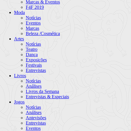
Marcas & Eventos
F4F 2019
Moda
Notícias
Eventos
Marcas
Beleza /Cosmética
Artes
Notícias
Teatro
Dança
Exposições
Festivais
Entrevistas
Livros
Notícias
Análises
Livros da Semana
Entrevistas & Especiais
Jogos
Notícias
Análises
Antevisões
Entrevistas
Eventos