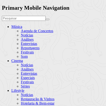
Primary Mobile Navigation
Música
Agenda de Concertos
Notícias
Análises
Entrevistas
Reportagens
Festivais
Som
Cinema
Notícias
Análises
Entrevistas
Especiais
Festivais
Séries
Lifestyle
Notícias
Restauração & Vinhos
Hotelaria & Bem-estar