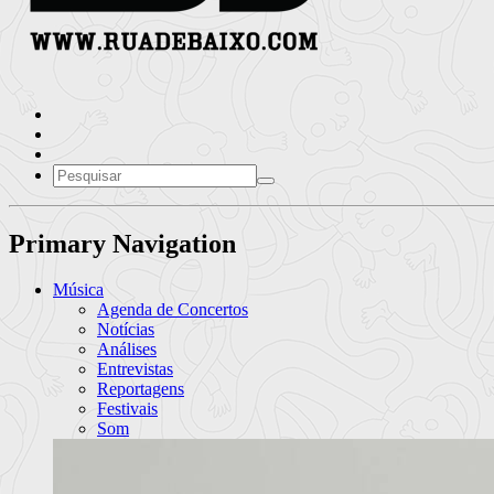
Primary Navigation
Música
Agenda de Concertos
Notícias
Análises
Entrevistas
Reportagens
Festivais
Som