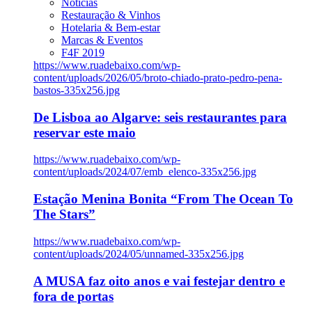
Notícias
Restauração & Vinhos
Hotelaria & Bem-estar
Marcas & Eventos
F4F 2019
https://www.ruadebaixo.com/wp-
content/uploads/2026/05/broto-chiado-prato-pedro-pena-
bastos-335x256.jpg
De Lisboa ao Algarve: seis restaurantes para
reservar este maio
https://www.ruadebaixo.com/wp-
content/uploads/2024/07/emb_elenco-335x256.jpg
Estação Menina Bonita “From The Ocean To
The Stars”
https://www.ruadebaixo.com/wp-
content/uploads/2024/05/unnamed-335x256.jpg
A MUSA faz oito anos e vai festejar dentro e
fora de portas