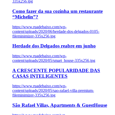
335x256.jpg
Como fazer da sua cozinha um restaurante
“Michelin”?
https://www.ruadebaixo.com/wp-
content/uploads/2020/06/herdade-dos-delgados-0105-
fileminimizer-335x256.jpg
Herdade dos Delgados reabre em junho
https://www.ruadebaixo.com/wp-
content/uploads/2020/05/smart_house-335x256.jpg
A CRESCENTE POPULARIDADE DAS
CASAS INTELIGENTES
https://www.ruadebaixo.com/wp-
content/uploads/2020/05/sao-rafael-villa-premium-
fileminimizer-335x256.jpg
São Rafael Villas, Apartments & GuestHouse