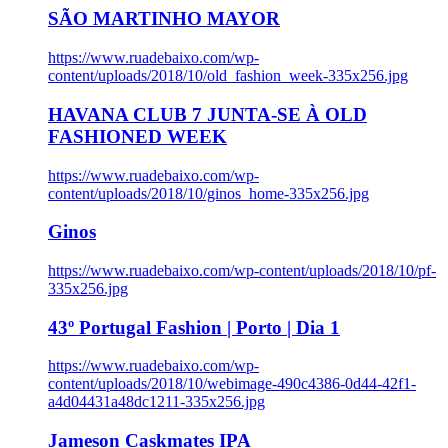
SÃO MARTINHO MAYOR
https://www.ruadebaixo.com/wp-
content/uploads/2018/10/old_fashion_week-335x256.jpg
HAVANA CLUB 7 JUNTA-SE À OLD
FASHIONED WEEK
https://www.ruadebaixo.com/wp-
content/uploads/2018/10/ginos_home-335x256.jpg
Ginos
https://www.ruadebaixo.com/wp-content/uploads/2018/10/pf-
335x256.jpg
43º Portugal Fashion | Porto | Dia 1
https://www.ruadebaixo.com/wp-
content/uploads/2018/10/webimage-490c4386-0d44-42f1-
a4d04431a48dc1211-335x256.jpg
Jameson Caskmates IPA