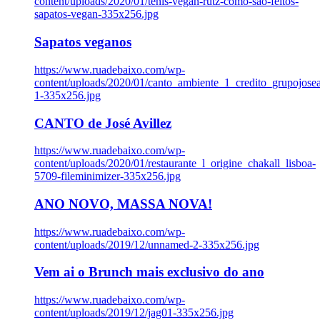
content/uploads/2020/01/tenis-vegan-rutz-como-sao-feitos-
sapatos-vegan-335x256.jpg
Sapatos veganos
https://www.ruadebaixo.com/wp-
content/uploads/2020/01/canto_ambiente_1_credito_grupojosea
1-335x256.jpg
CANTO de José Avillez
https://www.ruadebaixo.com/wp-
content/uploads/2020/01/restaurante_l_origine_chakall_lisboa-
5709-fileminimizer-335x256.jpg
ANO NOVO, MASSA NOVA!
https://www.ruadebaixo.com/wp-
content/uploads/2019/12/unnamed-2-335x256.jpg
Vem ai o Brunch mais exclusivo do ano
https://www.ruadebaixo.com/wp-
content/uploads/2019/12/jag01-335x256.jpg