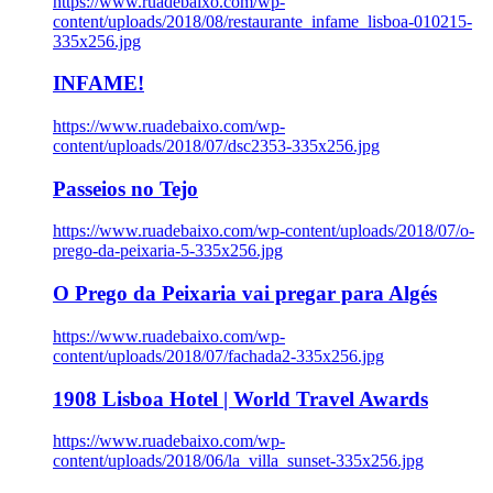
https://www.ruadebaixo.com/wp-
content/uploads/2018/08/restaurante_infame_lisboa-010215-
335x256.jpg
INFAME!
https://www.ruadebaixo.com/wp-
content/uploads/2018/07/dsc2353-335x256.jpg
Passeios no Tejo
https://www.ruadebaixo.com/wp-content/uploads/2018/07/o-
prego-da-peixaria-5-335x256.jpg
O Prego da Peixaria vai pregar para Algés
https://www.ruadebaixo.com/wp-
content/uploads/2018/07/fachada2-335x256.jpg
1908 Lisboa Hotel | World Travel Awards
https://www.ruadebaixo.com/wp-
content/uploads/2018/06/la_villa_sunset-335x256.jpg