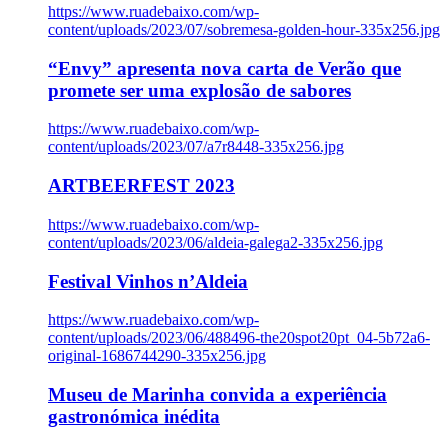
https://www.ruadebaixo.com/wp-
content/uploads/2023/07/sobremesa-golden-hour-335x256.jpg
“Envy” apresenta nova carta de Verão que
promete ser uma explosão de sabores
https://www.ruadebaixo.com/wp-
content/uploads/2023/07/a7r8448-335x256.jpg
ARTBEERFEST 2023
https://www.ruadebaixo.com/wp-
content/uploads/2023/06/aldeia-galega2-335x256.jpg
Festival Vinhos n’Aldeia
https://www.ruadebaixo.com/wp-
content/uploads/2023/06/488496-the20spot20pt_04-5b72a6-
original-1686744290-335x256.jpg
Museu de Marinha convida a experiência
gastronómica inédita