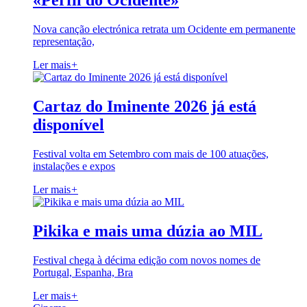
«Perfil do Ocidente»
Nova canção electrónica retrata um Ocidente em permanente
representação,
Ler mais
+
Cartaz do Iminente 2026 já está
disponível
Festival volta em Setembro com mais de 100 atuações,
instalações e expos
Ler mais
+
Pikika e mais uma dúzia ao MIL
Festival chega à décima edição com novos nomes de
Portugal, Espanha, Bra
Ler mais
+