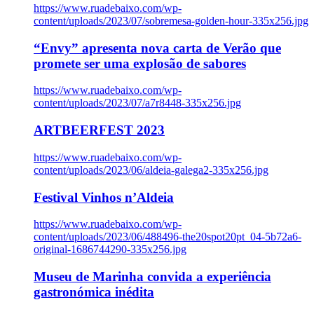
https://www.ruadebaixo.com/wp-
content/uploads/2023/07/sobremesa-golden-hour-335x256.jpg
“Envy” apresenta nova carta de Verão que
promete ser uma explosão de sabores
https://www.ruadebaixo.com/wp-
content/uploads/2023/07/a7r8448-335x256.jpg
ARTBEERFEST 2023
https://www.ruadebaixo.com/wp-
content/uploads/2023/06/aldeia-galega2-335x256.jpg
Festival Vinhos n’Aldeia
https://www.ruadebaixo.com/wp-
content/uploads/2023/06/488496-the20spot20pt_04-5b72a6-
original-1686744290-335x256.jpg
Museu de Marinha convida a experiência
gastronómica inédita