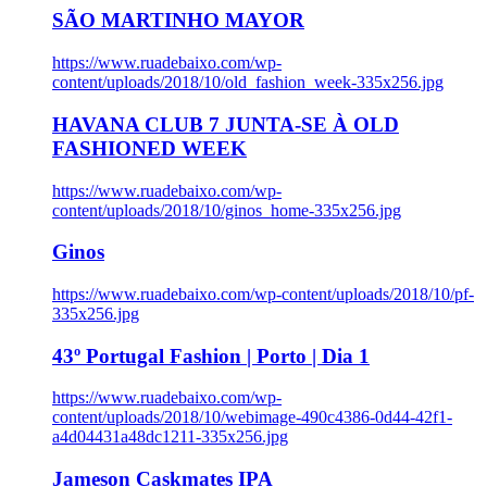
SÃO MARTINHO MAYOR
https://www.ruadebaixo.com/wp-
content/uploads/2018/10/old_fashion_week-335x256.jpg
HAVANA CLUB 7 JUNTA-SE À OLD
FASHIONED WEEK
https://www.ruadebaixo.com/wp-
content/uploads/2018/10/ginos_home-335x256.jpg
Ginos
https://www.ruadebaixo.com/wp-content/uploads/2018/10/pf-
335x256.jpg
43º Portugal Fashion | Porto | Dia 1
https://www.ruadebaixo.com/wp-
content/uploads/2018/10/webimage-490c4386-0d44-42f1-
a4d04431a48dc1211-335x256.jpg
Jameson Caskmates IPA