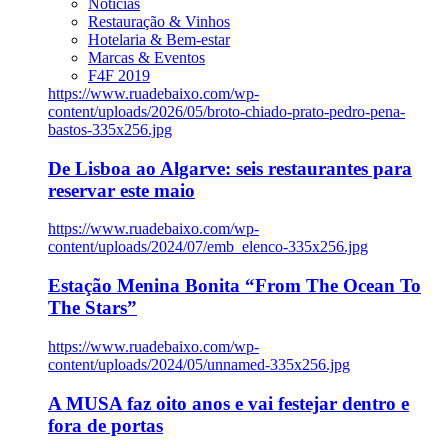
Notícias
Restauração & Vinhos
Hotelaria & Bem-estar
Marcas & Eventos
F4F 2019
https://www.ruadebaixo.com/wp-
content/uploads/2026/05/broto-chiado-prato-pedro-pena-
bastos-335x256.jpg
De Lisboa ao Algarve: seis restaurantes para
reservar este maio
https://www.ruadebaixo.com/wp-
content/uploads/2024/07/emb_elenco-335x256.jpg
Estação Menina Bonita “From The Ocean To
The Stars”
https://www.ruadebaixo.com/wp-
content/uploads/2024/05/unnamed-335x256.jpg
A MUSA faz oito anos e vai festejar dentro e
fora de portas