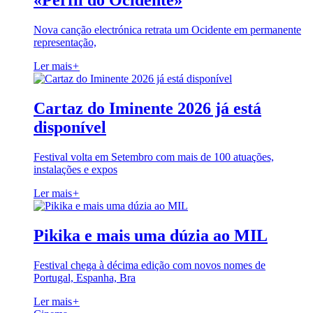
«Perfil do Ocidente»
Nova canção electrónica retrata um Ocidente em permanente
representação,
Ler mais
+
Cartaz do Iminente 2026 já está
disponível
Festival volta em Setembro com mais de 100 atuações,
instalações e expos
Ler mais
+
Pikika e mais uma dúzia ao MIL
Festival chega à décima edição com novos nomes de
Portugal, Espanha, Bra
Ler mais
+