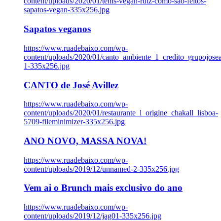
content/uploads/2020/01/tenis-vegan-rutz-como-sao-feitos-
sapatos-vegan-335x256.jpg
Sapatos veganos
https://www.ruadebaixo.com/wp-
content/uploads/2020/01/canto_ambiente_1_credito_grupojosea
1-335x256.jpg
CANTO de José Avillez
https://www.ruadebaixo.com/wp-
content/uploads/2020/01/restaurante_l_origine_chakall_lisboa-
5709-fileminimizer-335x256.jpg
ANO NOVO, MASSA NOVA!
https://www.ruadebaixo.com/wp-
content/uploads/2019/12/unnamed-2-335x256.jpg
Vem ai o Brunch mais exclusivo do ano
https://www.ruadebaixo.com/wp-
content/uploads/2019/12/jag01-335x256.jpg