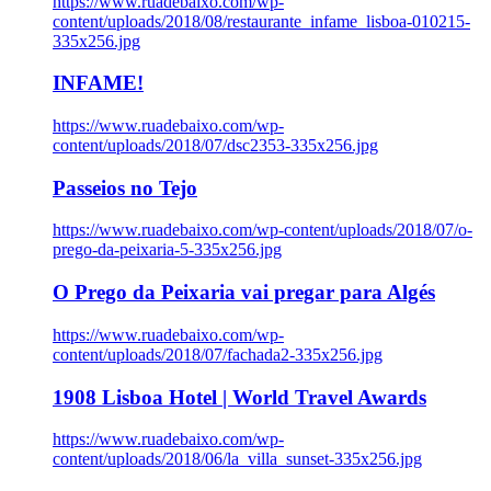
https://www.ruadebaixo.com/wp-
content/uploads/2018/08/restaurante_infame_lisboa-010215-
335x256.jpg
INFAME!
https://www.ruadebaixo.com/wp-
content/uploads/2018/07/dsc2353-335x256.jpg
Passeios no Tejo
https://www.ruadebaixo.com/wp-content/uploads/2018/07/o-
prego-da-peixaria-5-335x256.jpg
O Prego da Peixaria vai pregar para Algés
https://www.ruadebaixo.com/wp-
content/uploads/2018/07/fachada2-335x256.jpg
1908 Lisboa Hotel | World Travel Awards
https://www.ruadebaixo.com/wp-
content/uploads/2018/06/la_villa_sunset-335x256.jpg