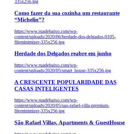
335x256.jpg
Como fazer da sua cozinha um restaurante
“Michelin”?
https://www.ruadebaixo.com/wp-
content/uploads/2020/06/herdade-dos-delgados-0105-
fileminimizer-335x256.jpg
Herdade dos Delgados reabre em junho
https://www.ruadebaixo.com/wp-
content/uploads/2020/05/smart_house-335x256.jpg
A CRESCENTE POPULARIDADE DAS
CASAS INTELIGENTES
https://www.ruadebaixo.com/wp-
content/uploads/2020/05/sao-rafael-villa-premium-
fileminimizer-335x256.jpg
São Rafael Villas, Apartments & GuestHouse