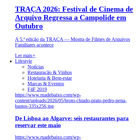
TRAÇA 2026: Festival de Cinema de
Arquivo Regressa a Campolide em
Outubro
A 5.ª edição da TRAÇA — Mostra de Filmes de Arquivos
Familiares acontece
Ler mais
+
Lifestyle
Notícias
Restauração & Vinhos
Hotelaria & Bem-estar
Marcas & Eventos
F4F 2019
https://www.ruadebaixo.com/wp-
content/uploads/2026/05/broto-chiado-prato-pedro-pena-
bastos-335x256.jpg
De Lisboa ao Algarve: seis restaurantes para
reservar este maio
https://www.ruadebaixo.com/wp-