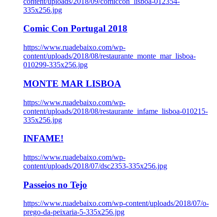
content/uploads/2018/09/comiccon_lisboa-012354-
335x256.jpg
Comic Con Portugal 2018
https://www.ruadebaixo.com/wp-
content/uploads/2018/08/restaurante_monte_mar_lisboa-
010299-335x256.jpg
MONTE MAR LISBOA
https://www.ruadebaixo.com/wp-
content/uploads/2018/08/restaurante_infame_lisboa-010215-
335x256.jpg
INFAME!
https://www.ruadebaixo.com/wp-
content/uploads/2018/07/dsc2353-335x256.jpg
Passeios no Tejo
https://www.ruadebaixo.com/wp-content/uploads/2018/07/o-
prego-da-peixaria-5-335x256.jpg