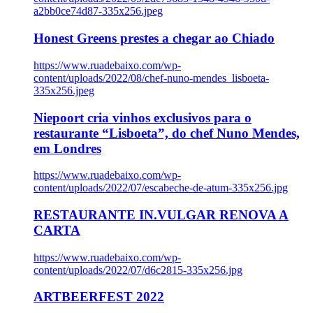
a2bb0ce74d87-335x256.jpeg
Honest Greens prestes a chegar ao Chiado
https://www.ruadebaixo.com/wp-
content/uploads/2022/08/chef-nuno-mendes_lisboeta-
335x256.jpeg
Niepoort cria vinhos exclusivos para o
restaurante “Lisboeta”, do chef Nuno Mendes,
em Londres
https://www.ruadebaixo.com/wp-
content/uploads/2022/07/escabeche-de-atum-335x256.jpg
RESTAURANTE IN.VULGAR RENOVA A
CARTA
https://www.ruadebaixo.com/wp-
content/uploads/2022/07/d6c2815-335x256.jpg
ARTBEERFEST 2022