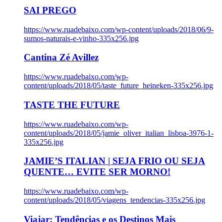
SAI PREGO
https://www.ruadebaixo.com/wp-content/uploads/2018/06/9-
sumos-naturais-e-vinho-335x256.jpg
Cantina Zé Avillez
https://www.ruadebaixo.com/wp-
content/uploads/2018/05/taste_future_heineken-335x256.jpg
TASTE THE FUTURE
https://www.ruadebaixo.com/wp-
content/uploads/2018/05/jamie_oliver_italian_lisboa-3976-1-
335x256.jpg
JAMIE’S ITALIAN | SEJA FRIO OU SEJA
QUENTE… EVITE SER MORNO!
https://www.ruadebaixo.com/wp-
content/uploads/2018/05/viagens_tendencias-335x256.jpg
Viajar: Tendências e os Destinos Mais