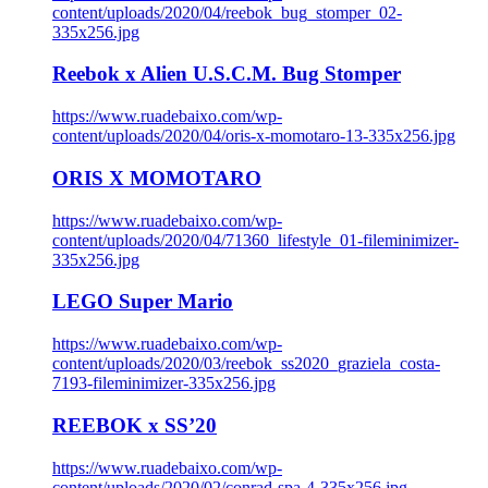
content/uploads/2020/04/reebok_bug_stomper_02-
335x256.jpg
Reebok x Alien U.S.C.M. Bug Stomper
https://www.ruadebaixo.com/wp-
content/uploads/2020/04/oris-x-momotaro-13-335x256.jpg
ORIS X MOMOTARO
https://www.ruadebaixo.com/wp-
content/uploads/2020/04/71360_lifestyle_01-fileminimizer-
335x256.jpg
LEGO Super Mario
https://www.ruadebaixo.com/wp-
content/uploads/2020/03/reebok_ss2020_graziela_costa-
7193-fileminimizer-335x256.jpg
REEBOK x SS’20
https://www.ruadebaixo.com/wp-
content/uploads/2020/02/conrad-spa-4-335x256.jpg