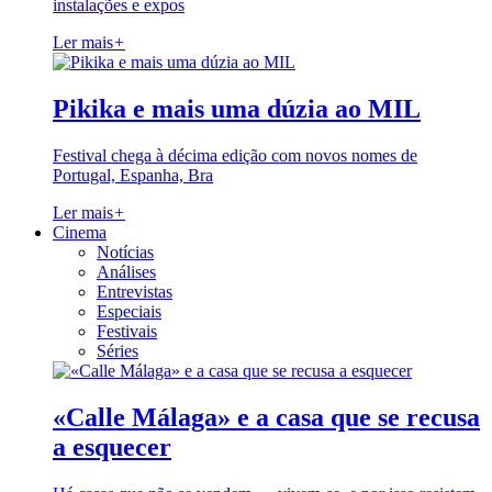
instalações e expos
Ler mais
+
Pikika e mais uma dúzia ao MIL
Festival chega à décima edição com novos nomes de
Portugal, Espanha, Bra
Ler mais
+
Cinema
Notícias
Análises
Entrevistas
Especiais
Festivais
Séries
«Calle Málaga» e a casa que se recusa
a esquecer