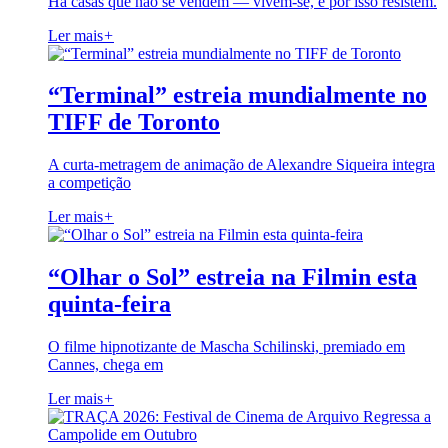
Há casas que não se vendem — vivem-se, e por isso resistem.
Ler mais
+
“Terminal” estreia mundialmente no
TIFF de Toronto
A curta-metragem de animação de Alexandre Siqueira integra
a competição
Ler mais
+
“Olhar o Sol” estreia na Filmin esta
quinta-feira
O filme hipnotizante de Mascha Schilinski, premiado em
Cannes, chega em
Ler mais
+