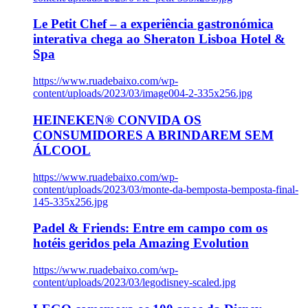
Le Petit Chef – a experiência gastronómica
interativa chega ao Sheraton Lisboa Hotel &
Spa
https://www.ruadebaixo.com/wp-
content/uploads/2023/03/image004-2-335x256.jpg
HEINEKEN® CONVIDA OS
CONSUMIDORES A BRINDAREM SEM
ÁLCOOL
https://www.ruadebaixo.com/wp-
content/uploads/2023/03/monte-da-bemposta-bemposta-final-
145-335x256.jpg
Padel & Friends: Entre em campo com os
hotéis geridos pela Amazing Evolution
https://www.ruadebaixo.com/wp-
content/uploads/2023/03/legodisney-scaled.jpg