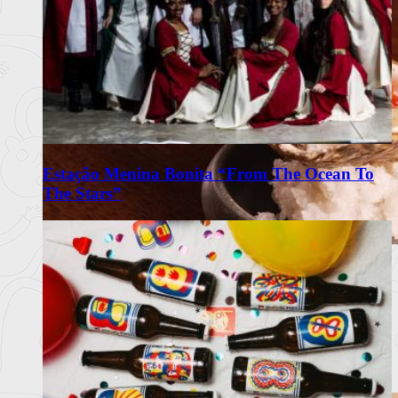
Estação Menina Bonita “From The Ocean To
The Stars”
Omakase Wa celebra a tradição do
Edomae Sushi em Lisboa
Restaurante com recomendação do Guia Michelin propõe
experiência intimis
Ler mais
+