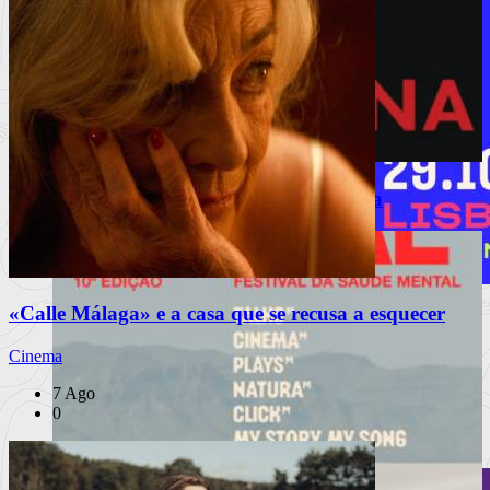
PUB
À escuta na Rua
Arte Pela Palestina regressa a Lisboa
«Calle Málaga» e a casa que se recusa a esquecer
MEO Commedia A La Carte Fest
reforça cartaz com novos espetáculos
Cinema
7 Ago
Porchat, Mourão, Vicente e Miranda, The Umbilical Brothers,
0
Matilde Brey
Ler mais
+