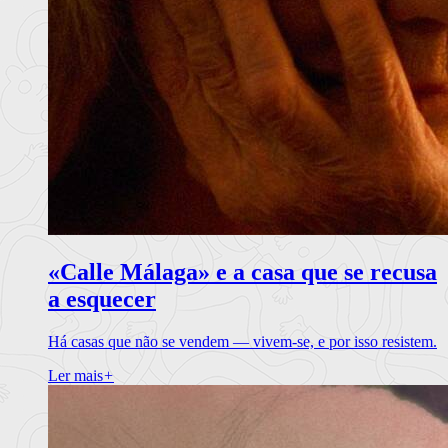
«Calle Málaga» e a casa que se recusa
a esquecer
Há casas que não se vendem — vivem-se, e por isso resistem.
Ler mais
+