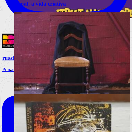
Nepal, a vida criativa
Lisboa volta a ser palco da magia com
175 espetáculos gratuitos
O Festival Internacional de Magia de Rua regressa de 18 a 23
de agosto c
ruadebaixo
Ler mais
+
Primavera Sound Porto, dia 3. @primaverasound_port
Livros
Notícias
Análises
Livros da Semana
Entrevistas & Especiais
A vida, de robe e ao som de uma marcha