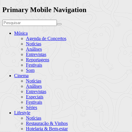
Primary Mobile Navigation
Música
Agenda de Concertos
Notícias
Análises
Entrevistas
Reportagens
Festivais
Som
Cinema
Notícias
Análises
Entrevistas
Especiais
Festivais
Séries
Lifestyle
Notícias
Restauração & Vinhos
Hotelaria & Bem-estar