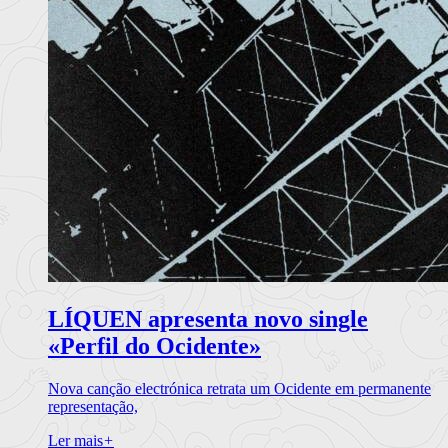
LÍQUEN apresenta novo single
«Perfil do Ocidente»
Nova canção electrónica retrata um Ocidente em permanente
representação,
Ler mais
+