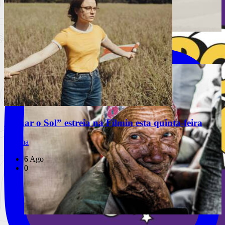
INSTAGRAM
Festival Mental celebra 10 anos
“Olhar o Sol” estreia na Filmin esta quinta-feira
Cinema
6 Ago
0