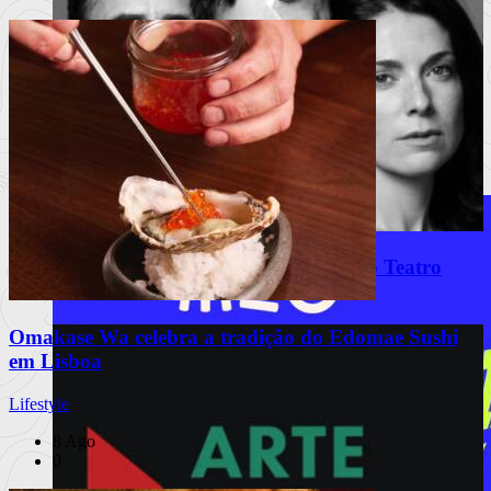
“COCK” estreia a 12 de outubro no Teatro
Maria Matos
Omakase Wa celebra a tradição do Edomae Sushi
em Lisboa
Lifestyle
8 Ago
0