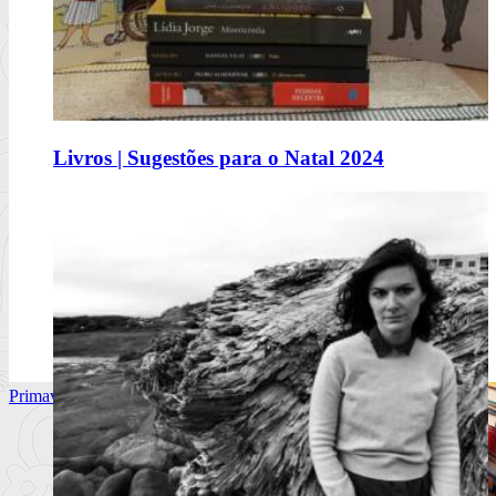
Comerás flores, de Lucía Solla Sobral
Livros | Sugestões para o Natal 2024
A mecânica da manipulação
Ler mais
+
Primavera Sound Porto, dia 2. @primaverasound_port