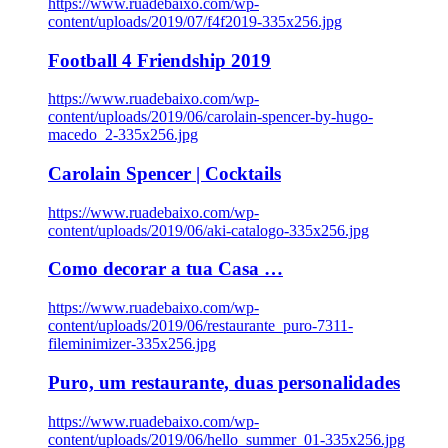
https://www.ruadebaixo.com/wp-
content/uploads/2019/07/f4f2019-335x256.jpg
Football 4 Friendship 2019
https://www.ruadebaixo.com/wp-
content/uploads/2019/06/carolain-spencer-by-hugo-
macedo_2-335x256.jpg
Carolain Spencer | Cocktails
https://www.ruadebaixo.com/wp-
content/uploads/2019/06/aki-catalogo-335x256.jpg
Como decorar a tua Casa …
https://www.ruadebaixo.com/wp-
content/uploads/2019/06/restaurante_puro-7311-
fileminimizer-335x256.jpg
Puro, um restaurante, duas personalidades
https://www.ruadebaixo.com/wp-
content/uploads/2019/06/hello_summer_01-335x256.jpg