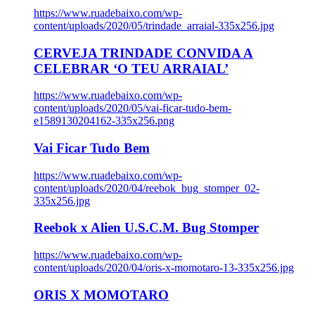
https://www.ruadebaixo.com/wp-
content/uploads/2020/05/trindade_arraial-335x256.jpg
CERVEJA TRINDADE CONVIDA A
CELEBRAR ‘O TEU ARRAIAL’
https://www.ruadebaixo.com/wp-
content/uploads/2020/05/vai-ficar-tudo-bem-
e1589130204162-335x256.png
Vai Ficar Tudo Bem
https://www.ruadebaixo.com/wp-
content/uploads/2020/04/reebok_bug_stomper_02-
335x256.jpg
Reebok x Alien U.S.C.M. Bug Stomper
https://www.ruadebaixo.com/wp-
content/uploads/2020/04/oris-x-momotaro-13-335x256.jpg
ORIS X MOMOTARO