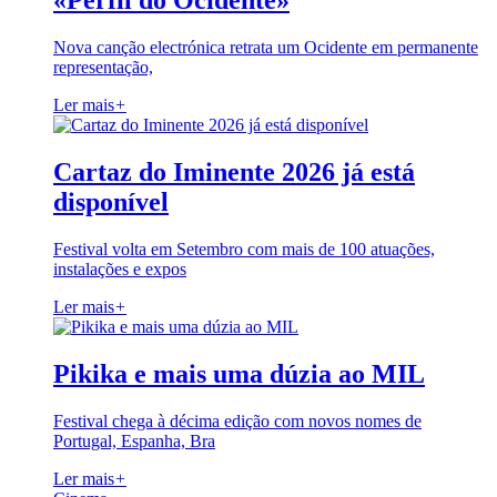
«Perfil do Ocidente»
Nova canção electrónica retrata um Ocidente em permanente
representação,
Ler mais
+
Cartaz do Iminente 2026 já está
disponível
Festival volta em Setembro com mais de 100 atuações,
instalações e expos
Ler mais
+
Pikika e mais uma dúzia ao MIL
Festival chega à décima edição com novos nomes de
Portugal, Espanha, Bra
Ler mais
+