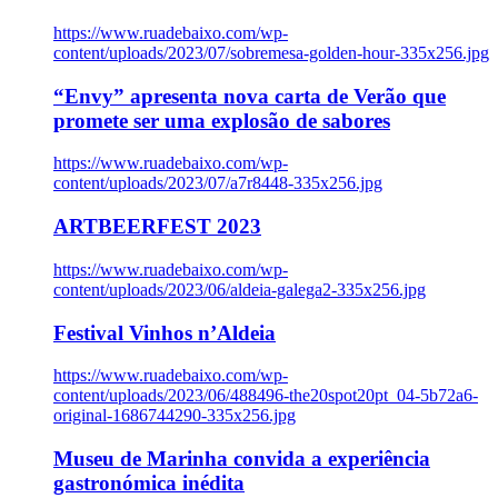
https://www.ruadebaixo.com/wp-
content/uploads/2023/07/sobremesa-golden-hour-335x256.jpg
“Envy” apresenta nova carta de Verão que
promete ser uma explosão de sabores
https://www.ruadebaixo.com/wp-
content/uploads/2023/07/a7r8448-335x256.jpg
ARTBEERFEST 2023
https://www.ruadebaixo.com/wp-
content/uploads/2023/06/aldeia-galega2-335x256.jpg
Festival Vinhos n’Aldeia
https://www.ruadebaixo.com/wp-
content/uploads/2023/06/488496-the20spot20pt_04-5b72a6-
original-1686744290-335x256.jpg
Museu de Marinha convida a experiência
gastronómica inédita