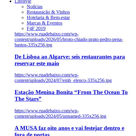
Lifestyle
Notícias
Restauração & Vinhos
Hotelaria & Bem-estar
Marcas & Eventos
F4F 2019
https://www.ruadebaixo.com/wp-
content/uploads/2026/05/broto-chiado-prato-pedro-pena-
bastos-335x256.jpg
De Lisboa ao Algarve: seis restaurantes para
reservar este maio
https://www.ruadebaixo.com/wp-
content/uploads/2024/07/emb_elenco-335x256.jpg
Estação Menina Bonita “From The Ocean To
The Stars”
https://www.ruadebaixo.com/wp-
content/uploads/2024/05/unnamed-335x256.jpg
A MUSA faz oito anos e vai festejar dentro e
fora de portas