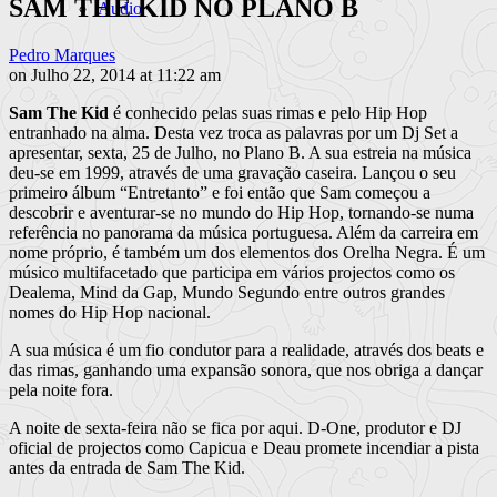
SAM THE KID NO PLANO B
Audio
Pedro Marques
on Julho 22, 2014 at 11:22 am
Sam The Kid
é conhecido pelas suas rimas e pelo Hip Hop
entranhado na alma. Desta vez troca as palavras por um Dj Set a
apresentar, sexta, 25 de Julho, no Plano B. A sua estreia na música
deu-se em 1999, através de uma gravação caseira. Lançou o seu
primeiro álbum “Entretanto” e foi então que Sam começou a
descobrir e aventurar-se no mundo do Hip Hop, tornando-se numa
referência no panorama da música portuguesa. Além da carreira em
nome próprio, é também um dos elementos dos Orelha Negra. É um
músico multifacetado que participa em vários projectos como os
Dealema, Mind da Gap, Mundo Segundo entre outros grandes
nomes do Hip Hop nacional.
A sua música é um fio condutor para a realidade, através dos beats e
das rimas, ganhando uma expansão sonora, que nos obriga a dançar
pela noite fora.
A noite de sexta-feira não se fica por aqui. D-One, produtor e DJ
oficial de projectos como Capicua e Deau promete incendiar a pista
antes da entrada de Sam The Kid.