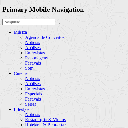
Primary Mobile Navigation
Música
Agenda de Concertos
Notícias
Análises
Entrevistas
Reportagens
Festivais
Som
Cinema
Notícias
Análises
Entrevistas
Especiais
Festivais
Séries
Lifestyle
Notícias
Restauração & Vinhos
Hotelaria & Bem-estar