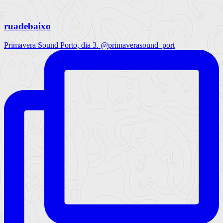
ruadebaixo
Primavera Sound Porto, dia 3. @primaverasound_port