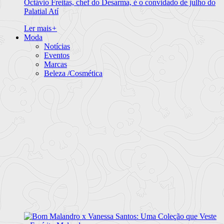
Octávio Freitas, chef do Desarma, é o convidado de julho do
Palatial Atí
Ler mais
+
Moda
Notícias
Eventos
Marcas
Beleza /Cosmética