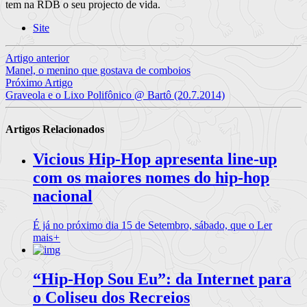
tem na RDB o seu projecto de vida.
Site
Artigo anterior
Manel, o menino que gostava de comboios
Próximo Artigo
Graveola e o Lixo Polifônico @ Bartô (20.7.2014)
Artigos Relacionados
Vicious Hip-Hop apresenta line-up
com os maiores nomes do hip-hop
nacional
É já no próximo dia 15 de Setembro, sábado, que o
Ler
mais
+
“Hip-Hop Sou Eu”: da Internet para
o Coliseu dos Recreios