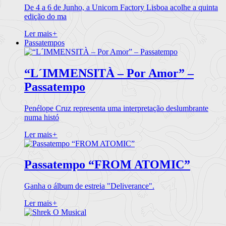
De 4 a 6 de Junho, a Unicorn Factory Lisboa acolhe a quinta
edição do ma
Ler mais
+
Passatempos
“L´IMMENSITÀ – Por Amor” –
Passatempo
Penélope Cruz representa uma interpretação deslumbrante
numa histó
Ler mais
+
Passatempo “FROM ATOMIC”
Ganha o álbum de estreia "Deliverance".
Ler mais
+