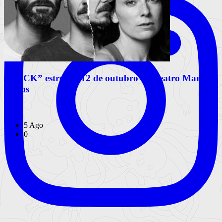
“COCK” estreia a 12 de outubro no Teatro Maria
Matos
Artes
5 Ago
0