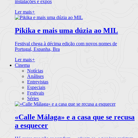
instalações e expos
Ler mais
+
Pikika e mais uma dúzia ao MIL
Festival chega à décima edição com novos nomes de
Portugal, Espanha, Bra
Ler mais
+
Cinema
Notícias
Análises
Entrevistas
Especiais
Festivais
Séries
«Calle Málaga» e a casa que se recusa
a esquecer