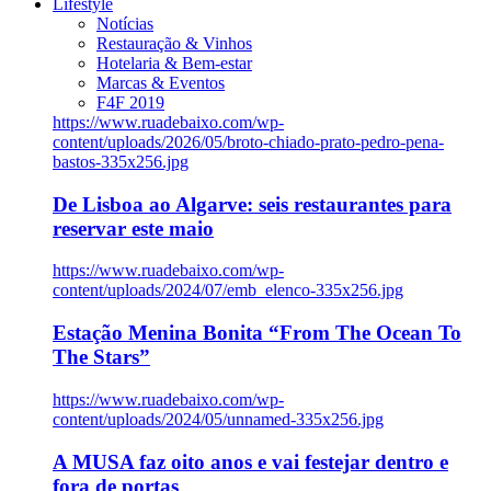
Lifestyle
Notícias
Restauração & Vinhos
Hotelaria & Bem-estar
Marcas & Eventos
F4F 2019
https://www.ruadebaixo.com/wp-
content/uploads/2026/05/broto-chiado-prato-pedro-pena-
bastos-335x256.jpg
De Lisboa ao Algarve: seis restaurantes para
reservar este maio
https://www.ruadebaixo.com/wp-
content/uploads/2024/07/emb_elenco-335x256.jpg
Estação Menina Bonita “From The Ocean To
The Stars”
https://www.ruadebaixo.com/wp-
content/uploads/2024/05/unnamed-335x256.jpg
A MUSA faz oito anos e vai festejar dentro e
fora de portas