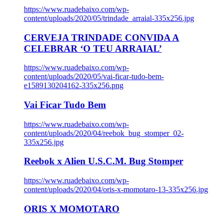
https://www.ruadebaixo.com/wp-
content/uploads/2020/05/trindade_arraial-335x256.jpg
CERVEJA TRINDADE CONVIDA A
CELEBRAR ‘O TEU ARRAIAL’
https://www.ruadebaixo.com/wp-
content/uploads/2020/05/vai-ficar-tudo-bem-
e1589130204162-335x256.png
Vai Ficar Tudo Bem
https://www.ruadebaixo.com/wp-
content/uploads/2020/04/reebok_bug_stomper_02-
335x256.jpg
Reebok x Alien U.S.C.M. Bug Stomper
https://www.ruadebaixo.com/wp-
content/uploads/2020/04/oris-x-momotaro-13-335x256.jpg
ORIS X MOMOTARO