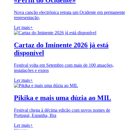
«Perfil do Ocidente»
Nova canção electrónica retrata um Ocidente em permanente
representação,
Ler mais
+
Cartaz do Iminente 2026 já está
disponível
Festival volta em Setembro com mais de 100 atuações,
instalações e expos
Ler mais
+
Pikika e mais uma dúzia ao MIL
Festival chega à décima edição com novos nomes de
Portugal, Espanha, Bra
Ler mais
+