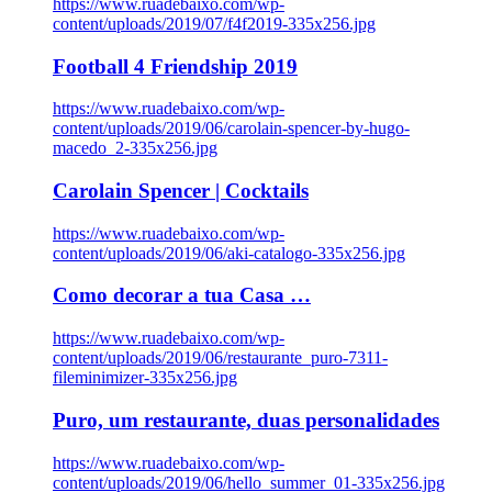
https://www.ruadebaixo.com/wp-
content/uploads/2019/07/f4f2019-335x256.jpg
Football 4 Friendship 2019
https://www.ruadebaixo.com/wp-
content/uploads/2019/06/carolain-spencer-by-hugo-
macedo_2-335x256.jpg
Carolain Spencer | Cocktails
https://www.ruadebaixo.com/wp-
content/uploads/2019/06/aki-catalogo-335x256.jpg
Como decorar a tua Casa …
https://www.ruadebaixo.com/wp-
content/uploads/2019/06/restaurante_puro-7311-
fileminimizer-335x256.jpg
Puro, um restaurante, duas personalidades
https://www.ruadebaixo.com/wp-
content/uploads/2019/06/hello_summer_01-335x256.jpg