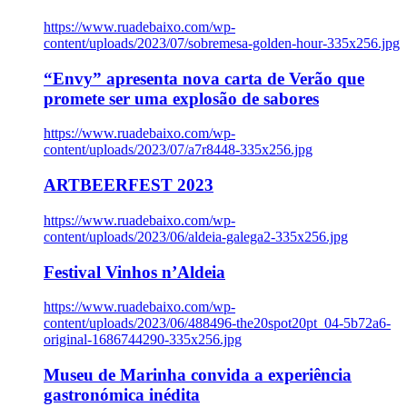
https://www.ruadebaixo.com/wp-
content/uploads/2023/07/sobremesa-golden-hour-335x256.jpg
“Envy” apresenta nova carta de Verão que
promete ser uma explosão de sabores
https://www.ruadebaixo.com/wp-
content/uploads/2023/07/a7r8448-335x256.jpg
ARTBEERFEST 2023
https://www.ruadebaixo.com/wp-
content/uploads/2023/06/aldeia-galega2-335x256.jpg
Festival Vinhos n’Aldeia
https://www.ruadebaixo.com/wp-
content/uploads/2023/06/488496-the20spot20pt_04-5b72a6-
original-1686744290-335x256.jpg
Museu de Marinha convida a experiência
gastronómica inédita