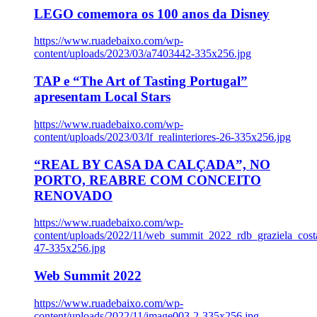
LEGO comemora os 100 anos da Disney
https://www.ruadebaixo.com/wp-
content/uploads/2023/03/a7403442-335x256.jpg
TAP e “The Art of Tasting Portugal”
apresentam Local Stars
https://www.ruadebaixo.com/wp-
content/uploads/2023/03/lf_realinteriores-26-335x256.jpg
“REAL BY CASA DA CALÇADA”, NO
PORTO, REABRE COM CONCEITO
RENOVADO
https://www.ruadebaixo.com/wp-
content/uploads/2022/11/web_summit_2022_rdb_graziela_cost
47-335x256.jpg
Web Summit 2022
https://www.ruadebaixo.com/wp-
content/uploads/2022/11/image003-2-335x256.jpg