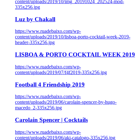
content/uploads/2019/10/img_20191024_202524-mod-
335x256.jpg
Luz by Chakall
https://www.ruadebaixo.com/wp-
content/uploads/2019/10/lisboa-porto-cocktail-week-2019-
header-335x256.jpg
LISBOA & PORTO COCKTAIL WEEK 2019
https://www.ruadebaixo.com/wp-
content/uploads/2019/07/f4f2019-335x256.jpg
Football 4 Friendship 2019
https://www.ruadebaixo.com/wp-
content/uploads/2019/06/carolain-spencer-by-hugo-
macedo_2-335x256.jpg
Carolain Spencer | Cocktails
https://www.ruadebaixo.com/wp-
content/uploads/2019/06/aki-catalogo-335x256.jpg