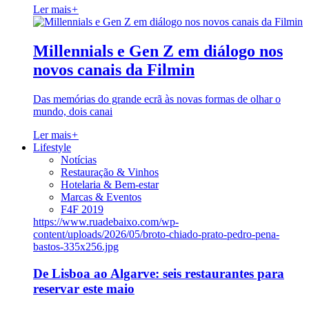
Ler mais
+
Millennials e Gen Z em diálogo nos
novos canais da Filmin
Das memórias do grande ecrã às novas formas de olhar o
mundo, dois canai
Ler mais
+
Lifestyle
Notícias
Restauração & Vinhos
Hotelaria & Bem-estar
Marcas & Eventos
F4F 2019
https://www.ruadebaixo.com/wp-
content/uploads/2026/05/broto-chiado-prato-pedro-pena-
bastos-335x256.jpg
De Lisboa ao Algarve: seis restaurantes para
reservar este maio