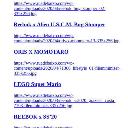
https://www.ruadebaixo.com/wp-
content/uploads/2020/04/reebok_bug_stomper_02-
335x256.jpg
Reebok x Alien U.S.C.M. Bug Stomper
https://www.ruadebaixo.com/wp-
content/uploads/2020/04/oris-x-momotaro-13-335x256.jpg
ORIS X MOMOTARO
https://www.ruadebaixo.com/wp-
content/uploads/2020/04/71360_lifestyle_01-fileminimizer-
335x256.jpg
LEGO Super Mario
https://www.ruadebaixo.com/wp-
content/uploads/2020/03/reebok_ss2020_graziela_costa-
7193-fileminimizer-335x256.jpg
REEBOK x SS’20
https://www.ruadebaixo.com/wp-