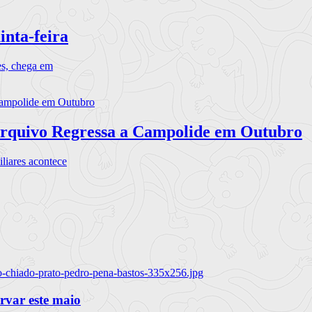
inta-feira
es, chega em
rquivo Regressa a Campolide em Outubro
iares acontece
o-chiado-prato-pedro-pena-bastos-335x256.jpg
ervar este maio