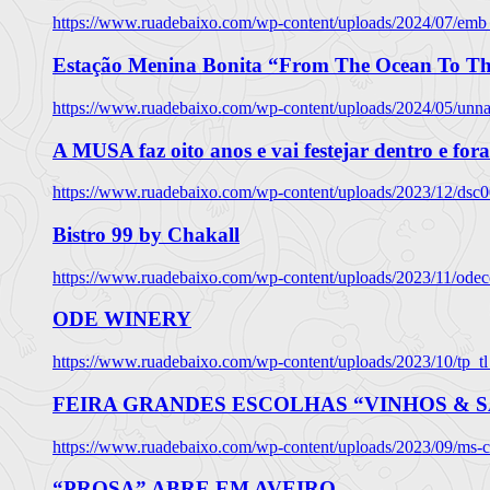
https://www.ruadebaixo.com/wp-content/uploads/2024/07/emb
Estação Menina Bonita “From The Ocean To Th
https://www.ruadebaixo.com/wp-content/uploads/2024/05/un
A MUSA faz oito anos e vai festejar dentro e fora
https://www.ruadebaixo.com/wp-content/uploads/2023/12/dsc
Bistro 99 by Chakall
https://www.ruadebaixo.com/wp-content/uploads/2023/11/odec
ODE WINERY
https://www.ruadebaixo.com/wp-content/uploads/2023/10/tp_
FEIRA GRANDES ESCOLHAS “VINHOS & SA
https://www.ruadebaixo.com/wp-content/uploads/2023/09/ms-co
“PROSA” ABRE EM AVEIRO