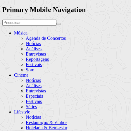
Primary Mobile Navigation
Música
Agenda de Concertos
Notícias
Análises
Entrevistas
Reportagens
Festivais
Som
Cinema
Notícias
Análises
Entrevistas
Especiais
Festivais
Séries
Lifestyle
Notícias
Restauração & Vinhos
Hotelaria & Bem-estar