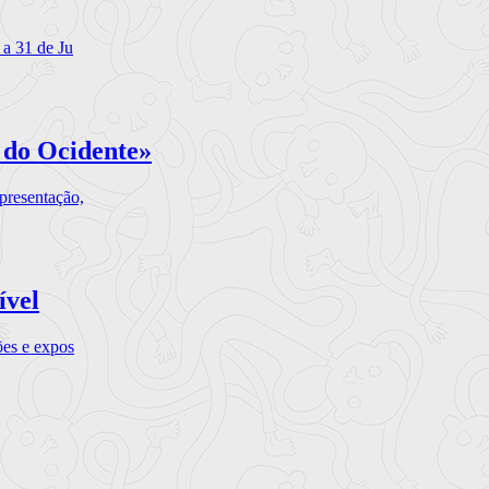
 a 31 de Ju
 do Ocidente»
presentação,
ível
ões e expos