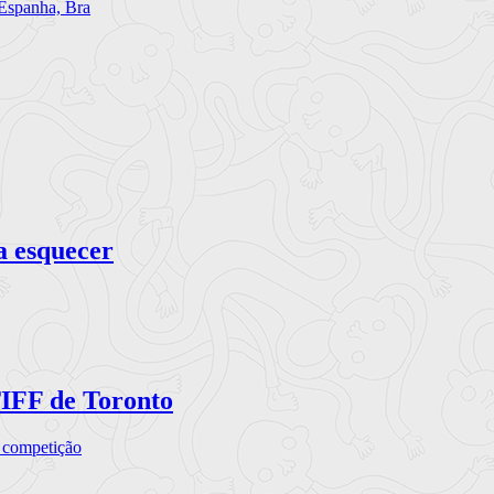
 Espanha, Bra
a esquecer
TIFF de Toronto
a competição