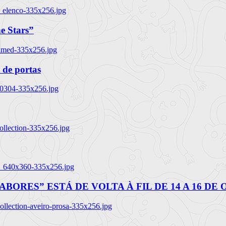
_elenco-335x256.jpg
e Stars”
named-335x256.jpg
 de portas
00304-335x256.jpg
ollection-335x256.jpg
tl_640x360-335x256.jpg
BORES” ESTÁ DE VOLTA À FIL DE 14 A 16 DE
llection-aveiro-prosa-335x256.jpg