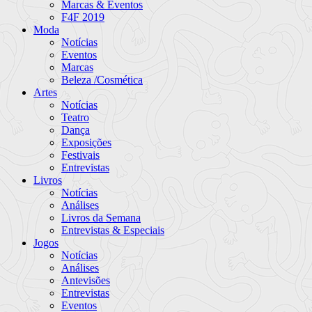
Marcas & Eventos
F4F 2019
Moda
Notícias
Eventos
Marcas
Beleza /Cosmética
Artes
Notícias
Teatro
Dança
Exposições
Festivais
Entrevistas
Livros
Notícias
Análises
Livros da Semana
Entrevistas & Especiais
Jogos
Notícias
Análises
Antevisões
Entrevistas
Eventos