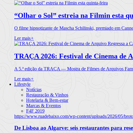
“Olhar o Sol” estreia na Filmin esta qu
O filme hipnotizante de Mascha Schilinski, premiado em Cann
Ler mais
+
TRAÇA 2026: Festival de Cinema de A
A 5.ª edição da TRAÇA — Mostra de Filmes de Arquivos Famil
Ler mais
+
Lifestyle
Notícias
Restauração & Vinhos
Hotelaria & Bem-estar
Marcas & Eventos
F4F 2019
https://www.ruadebaixo.com/wp-content/uploads/2026/05/brot
De Lisboa ao Algarve: seis restaurantes para res