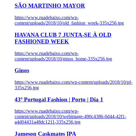
SÃO MARTINHO MAYOR
https://www.ruadebaixo.com/wp-
content/uploads/2018/10/old_fashion_week-335x256.jpg
HAVANA CLUB 7 JUNTA-SE À OLD
FASHIONED WEEK
https://www.ruadebaixo.com/wp-
content/uploads/2018/10/ginos_home-335x256.jpg
Ginos
https://www.ruadebaixo.com/wp-content/uploads/2018/10/pf-
335x256.jpg
43º Portugal Fashion | Porto | Dia 1
https://www.ruadebaixo.com/wp-
content/uploads/2018/10/webimage-490c4386-0d44-42f1-
a4d04431a48dc1211-335x256.jpg
Jameson Caskmates IPA