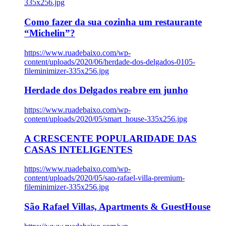
335x256.jpg
Como fazer da sua cozinha um restaurante
“Michelin”?
https://www.ruadebaixo.com/wp-
content/uploads/2020/06/herdade-dos-delgados-0105-
fileminimizer-335x256.jpg
Herdade dos Delgados reabre em junho
https://www.ruadebaixo.com/wp-
content/uploads/2020/05/smart_house-335x256.jpg
A CRESCENTE POPULARIDADE DAS
CASAS INTELIGENTES
https://www.ruadebaixo.com/wp-
content/uploads/2020/05/sao-rafael-villa-premium-
fileminimizer-335x256.jpg
São Rafael Villas, Apartments & GuestHouse