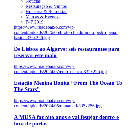
Notícias
Restauração & Vinhos
Hotelaria & Bem-estar
Marcas & Eventos
F4F 2019
https://www.ruadebaixo.com/wp-
content/uploads/2026/05/broto-chiado-prato-pedro-pena-
bastos-335x256.jpg
De Lisboa ao Algarve: seis restaurantes para
reservar este maio
https://www.ruadebaixo.com/wp-
content/uploads/2024/07/emb_elenco-335x256.jpg
Estação Menina Bonita “From The Ocean To
The Stars”
https://www.ruadebaixo.com/wp-
content/uploads/2024/05/unnamed-335x256.jpg
A MUSA faz oito anos e vai festejar dentro e
fora de portas