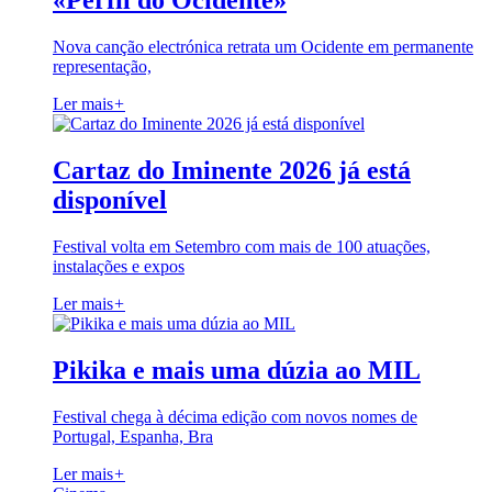
«Perfil do Ocidente»
Nova canção electrónica retrata um Ocidente em permanente
representação,
Ler mais
+
Cartaz do Iminente 2026 já está
disponível
Festival volta em Setembro com mais de 100 atuações,
instalações e expos
Ler mais
+
Pikika e mais uma dúzia ao MIL
Festival chega à décima edição com novos nomes de
Portugal, Espanha, Bra
Ler mais
+