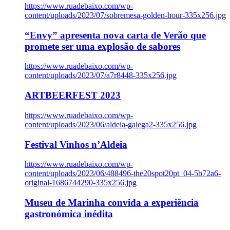
https://www.ruadebaixo.com/wp-
content/uploads/2023/07/sobremesa-golden-hour-335x256.jpg
“Envy” apresenta nova carta de Verão que
promete ser uma explosão de sabores
https://www.ruadebaixo.com/wp-
content/uploads/2023/07/a7r8448-335x256.jpg
ARTBEERFEST 2023
https://www.ruadebaixo.com/wp-
content/uploads/2023/06/aldeia-galega2-335x256.jpg
Festival Vinhos n’Aldeia
https://www.ruadebaixo.com/wp-
content/uploads/2023/06/488496-the20spot20pt_04-5b72a6-
original-1686744290-335x256.jpg
Museu de Marinha convida a experiência
gastronómica inédita