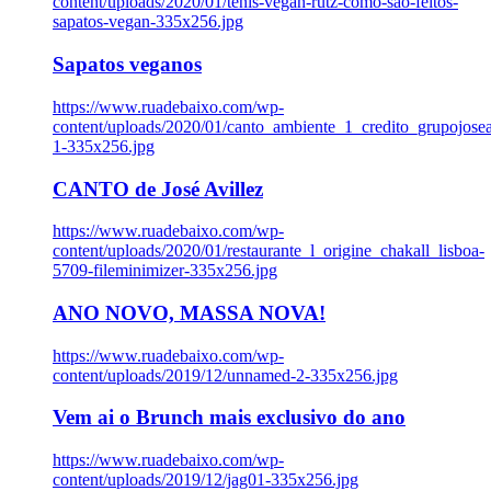
content/uploads/2020/01/tenis-vegan-rutz-como-sao-feitos-
sapatos-vegan-335x256.jpg
Sapatos veganos
https://www.ruadebaixo.com/wp-
content/uploads/2020/01/canto_ambiente_1_credito_grupojosea
1-335x256.jpg
CANTO de José Avillez
https://www.ruadebaixo.com/wp-
content/uploads/2020/01/restaurante_l_origine_chakall_lisboa-
5709-fileminimizer-335x256.jpg
ANO NOVO, MASSA NOVA!
https://www.ruadebaixo.com/wp-
content/uploads/2019/12/unnamed-2-335x256.jpg
Vem ai o Brunch mais exclusivo do ano
https://www.ruadebaixo.com/wp-
content/uploads/2019/12/jag01-335x256.jpg