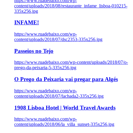
https://www.ruadebaixo.com/wp-
content/uploads/2018/08/restaurante_infame_lisboa-010215-
335x256.jpg
INFAME!
https://www.ruadebaixo.com/wp-
content/uploads/2018/07/dsc2353-335x256.jpg
Passeios no Tejo
https://www.ruadebaixo.com/wp-content/uploads/2018/07/o-
prego-da-peixaria-5-335x256.jpg
O Prego da Peixaria vai pregar para Algés
https://www.ruadebaixo.com/wp-
content/uploads/2018/07/fachada2-335x256.jpg
1908 Lisboa Hotel | World Travel Awards
https://www.ruadebaixo.com/wp-
content/uploads/2018/06/la_villa_sunset-335x256.jpg