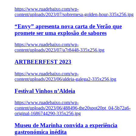
https://www.ruadebaixo.com/wp-
content/uploads/2023/07/sobremesa-golden-hour-335x256.jpg
“Envy” apresenta nova carta de Verão que
promete ser uma explosão de sabores
https://www.ruadebaixo.com/wp-
content/uploads/2023/07/a7r8448-335x256.jpg
ARTBEERFEST 2023
https://www.ruadebaixo.com/wp-
content/uploads/2023/06/aldeia-galega2-335x256.jpg
Festival Vinhos n’Aldeia
https://www.ruadebaixo.com/wp-
content/uploads/2023/06/488496-the20spot20pt_04-5b72a6-
original-1686744290-335x256.jpg
Museu de Marinha convida a experiência
gastronómica inédita