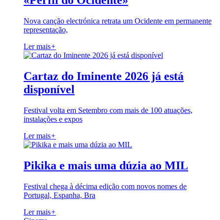
«Perfil do Ocidente»
Nova canção electrónica retrata um Ocidente em permanente
representação,
Ler mais
+
Cartaz do Iminente 2026 já está
disponível
Festival volta em Setembro com mais de 100 atuações,
instalações e expos
Ler mais
+
Pikika e mais uma dúzia ao MIL
Festival chega à décima edição com novos nomes de
Portugal, Espanha, Bra
Ler mais
+