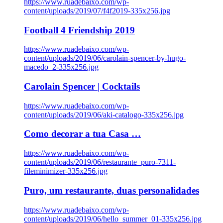
https://www.ruadebaixo.com/wp-
content/uploads/2019/07/f4f2019-335x256.jpg
Football 4 Friendship 2019
https://www.ruadebaixo.com/wp-
content/uploads/2019/06/carolain-spencer-by-hugo-
macedo_2-335x256.jpg
Carolain Spencer | Cocktails
https://www.ruadebaixo.com/wp-
content/uploads/2019/06/aki-catalogo-335x256.jpg
Como decorar a tua Casa …
https://www.ruadebaixo.com/wp-
content/uploads/2019/06/restaurante_puro-7311-
fileminimizer-335x256.jpg
Puro, um restaurante, duas personalidades
https://www.ruadebaixo.com/wp-
content/uploads/2019/06/hello_summer_01-335x256.jpg