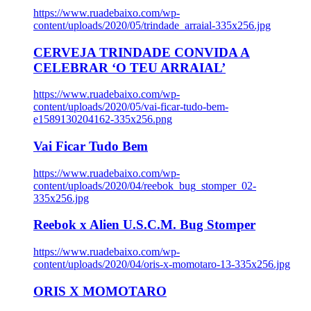
https://www.ruadebaixo.com/wp-
content/uploads/2020/05/trindade_arraial-335x256.jpg
CERVEJA TRINDADE CONVIDA A
CELEBRAR ‘O TEU ARRAIAL’
https://www.ruadebaixo.com/wp-
content/uploads/2020/05/vai-ficar-tudo-bem-
e1589130204162-335x256.png
Vai Ficar Tudo Bem
https://www.ruadebaixo.com/wp-
content/uploads/2020/04/reebok_bug_stomper_02-
335x256.jpg
Reebok x Alien U.S.C.M. Bug Stomper
https://www.ruadebaixo.com/wp-
content/uploads/2020/04/oris-x-momotaro-13-335x256.jpg
ORIS X MOMOTARO