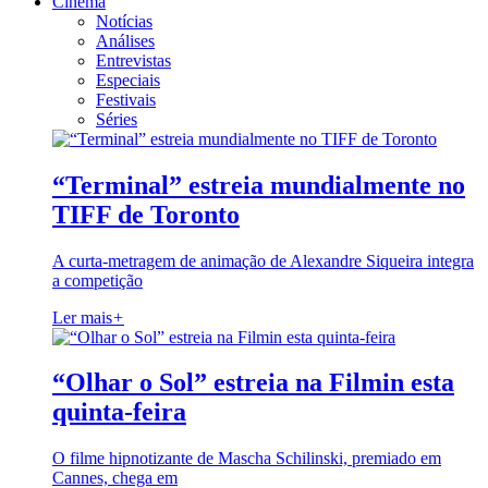
Cinema
Notícias
Análises
Entrevistas
Especiais
Festivais
Séries
“Terminal” estreia mundialmente no
TIFF de Toronto
A curta-metragem de animação de Alexandre Siqueira integra
a competição
Ler mais
+
“Olhar o Sol” estreia na Filmin esta
quinta-feira
O filme hipnotizante de Mascha Schilinski, premiado em
Cannes, chega em