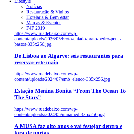
Lifestyle
Notícias
Restauração & Vinhos
Hotelaria & Bem-estar
Marcas & Eventos
F4F 2019
https://www.ruadebaixo.com/wp-
content/uploads/2026/05/broto-chiado-prato-pedro-pena-
bastos-335x256.jpg
De Lisboa ao Algarve: seis restaurantes para
reservar este maio
https://www.ruadebaixo.com/wp-
content/uploads/2024/07/emb_elenco-335x256.jpg
Estação Menina Bonita “From The Ocean To
The Stars”
https://www.ruadebaixo.com/wp-
content/uploads/2024/05/unnamed-335x256.jpg
A MUSA faz oito anos e vai festejar dentro e
fora de portas