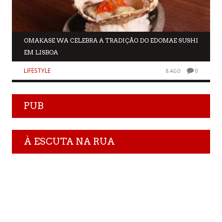
OMAKASE WA CELEBRA A TRADIÇÃO DO EDOMAE SUSHI
EM LISBOA
LIFESTYLE
8 AGO
0
PUB
À ESCUTA NA RUA