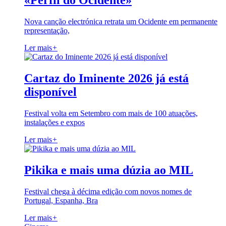
«Perfil do Ocidente»
Nova canção electrónica retrata um Ocidente em permanente
representação,
Ler mais
+
Cartaz do Iminente 2026 já está
disponível
Festival volta em Setembro com mais de 100 atuações,
instalações e expos
Ler mais
+
Pikika e mais uma dúzia ao MIL
Festival chega à décima edição com novos nomes de
Portugal, Espanha, Bra
Ler mais
+