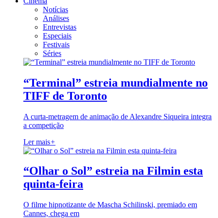
Cinema
Notícias
Análises
Entrevistas
Especiais
Festivais
Séries
“Terminal” estreia mundialmente no
TIFF de Toronto
A curta-metragem de animação de Alexandre Siqueira integra
a competição
Ler mais
+
“Olhar o Sol” estreia na Filmin esta
quinta-feira
O filme hipnotizante de Mascha Schilinski, premiado em
Cannes, chega em