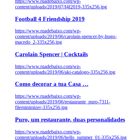
https://www.ruadebaixo.com/wp-
content/uploads/2019/07/f4f2019-335x256.jpg
Football 4 Friendship 2019
https://www.ruadebaixo.com/wp-
content/uploads/2019/06/carolain-spencer-by-hugo-
macedo_2-335x256.jpg
Carolain Spencer | Cocktails
https://www.ruadebaixo.com/wp-
content/uploads/2019/06/aki-catalogo-335x256.jpg
Como decorar a tua Casa …
https://www.ruadebaixo.com/wp-
content/uploads/2019/06/restaurante_puro-7311-
fileminimizer-335x256.jpg
Puro, um restaurante, duas personalidades
https://www.ruadebaixo.com/wp-
content/uploads/2019/06/hello_summer_01-335x256.jpg