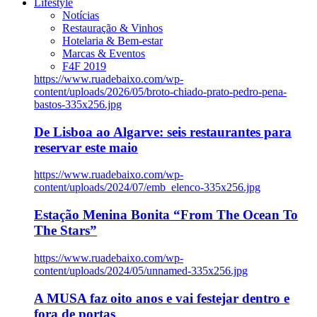
Lifestyle
Notícias
Restauração & Vinhos
Hotelaria & Bem-estar
Marcas & Eventos
F4F 2019
https://www.ruadebaixo.com/wp-
content/uploads/2026/05/broto-chiado-prato-pedro-pena-
bastos-335x256.jpg
De Lisboa ao Algarve: seis restaurantes para
reservar este maio
https://www.ruadebaixo.com/wp-
content/uploads/2024/07/emb_elenco-335x256.jpg
Estação Menina Bonita “From The Ocean To
The Stars”
https://www.ruadebaixo.com/wp-
content/uploads/2024/05/unnamed-335x256.jpg
A MUSA faz oito anos e vai festejar dentro e
fora de portas