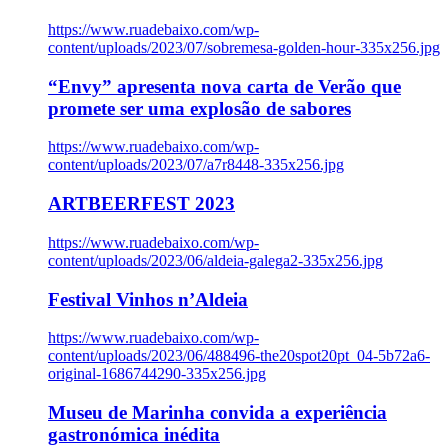
https://www.ruadebaixo.com/wp-
content/uploads/2023/07/sobremesa-golden-hour-335x256.jpg
“Envy” apresenta nova carta de Verão que
promete ser uma explosão de sabores
https://www.ruadebaixo.com/wp-
content/uploads/2023/07/a7r8448-335x256.jpg
ARTBEERFEST 2023
https://www.ruadebaixo.com/wp-
content/uploads/2023/06/aldeia-galega2-335x256.jpg
Festival Vinhos n’Aldeia
https://www.ruadebaixo.com/wp-
content/uploads/2023/06/488496-the20spot20pt_04-5b72a6-
original-1686744290-335x256.jpg
Museu de Marinha convida a experiência
gastronómica inédita