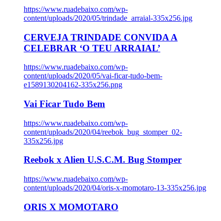
https://www.ruadebaixo.com/wp-
content/uploads/2020/05/trindade_arraial-335x256.jpg
CERVEJA TRINDADE CONVIDA A
CELEBRAR ‘O TEU ARRAIAL’
https://www.ruadebaixo.com/wp-
content/uploads/2020/05/vai-ficar-tudo-bem-
e1589130204162-335x256.png
Vai Ficar Tudo Bem
https://www.ruadebaixo.com/wp-
content/uploads/2020/04/reebok_bug_stomper_02-
335x256.jpg
Reebok x Alien U.S.C.M. Bug Stomper
https://www.ruadebaixo.com/wp-
content/uploads/2020/04/oris-x-momotaro-13-335x256.jpg
ORIS X MOMOTARO