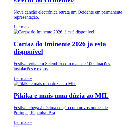
«Perfil do Ocidente»
Nova canção electrónica retrata um Ocidente em permanente
representação,
Ler mais
+
Cartaz do Iminente 2026 já está
disponível
Festival volta em Setembro com mais de 100 atuações,
instalações e expos
Ler mais
+
Pikika e mais uma dúzia ao MIL
Festival chega à décima edição com novos nomes de
Portugal, Espanha, Bra
Ler mais
+