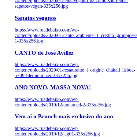
content/uploads/2020/01/tenis-vegan-rutz-como-sao-feitos-
sapatos-vegan-335x256.jpg
Sapatos veganos
https://www.ruadebaixo.com/wp-
content/uploads/2020/01/canto_ambiente_1_credito_grupojosea
1-335x256.jpg
CANTO de José Avillez
https://www.ruadebaixo.com/wp-
content/uploads/2020/01/restaurante_l_origine_chakall_lisboa-
5709-fileminimizer-335x256.jpg
ANO NOVO, MASSA NOVA!
https://www.ruadebaixo.com/wp-
content/uploads/2019/12/unnamed-2-335x256.jpg
Vem ai o Brunch mais exclusivo do ano
https://www.ruadebaixo.com/wp-
content/uploads/2019/12/jag01-335x256.jpg