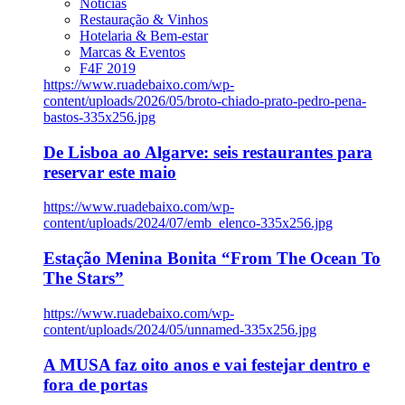
Notícias
Restauração & Vinhos
Hotelaria & Bem-estar
Marcas & Eventos
F4F 2019
https://www.ruadebaixo.com/wp-
content/uploads/2026/05/broto-chiado-prato-pedro-pena-
bastos-335x256.jpg
De Lisboa ao Algarve: seis restaurantes para
reservar este maio
https://www.ruadebaixo.com/wp-
content/uploads/2024/07/emb_elenco-335x256.jpg
Estação Menina Bonita “From The Ocean To
The Stars”
https://www.ruadebaixo.com/wp-
content/uploads/2024/05/unnamed-335x256.jpg
A MUSA faz oito anos e vai festejar dentro e
fora de portas