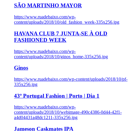
SÃO MARTINHO MAYOR
https://www.ruadebaixo.com/wp-
content/uploads/2018/10/old_fashion_week-335x256.jpg
HAVANA CLUB 7 JUNTA-SE À OLD
FASHIONED WEEK
https://www.ruadebaixo.com/wp-
content/uploads/2018/10/ginos_home-335x256.jpg
Ginos
https://www.ruadebaixo.com/wp-content/uploads/2018/10/pf-
335x256.jpg
43º Portugal Fashion | Porto | Dia 1
https://www.ruadebaixo.com/wp-
content/uploads/2018/10/webimage-490c4386-0d44-42f1-
a4d04431a48dc1211-335x256.jpg
Jameson Caskmates IPA