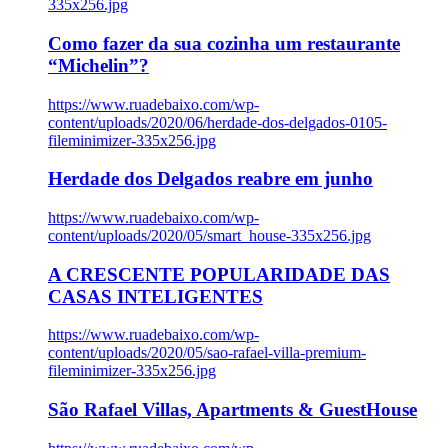
335x256.jpg
Como fazer da sua cozinha um restaurante
“Michelin”?
https://www.ruadebaixo.com/wp-
content/uploads/2020/06/herdade-dos-delgados-0105-
fileminimizer-335x256.jpg
Herdade dos Delgados reabre em junho
https://www.ruadebaixo.com/wp-
content/uploads/2020/05/smart_house-335x256.jpg
A CRESCENTE POPULARIDADE DAS
CASAS INTELIGENTES
https://www.ruadebaixo.com/wp-
content/uploads/2020/05/sao-rafael-villa-premium-
fileminimizer-335x256.jpg
São Rafael Villas, Apartments & GuestHouse