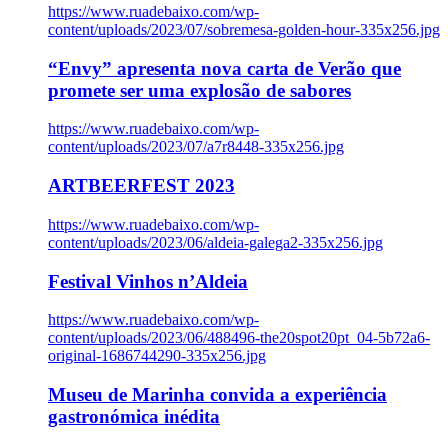
https://www.ruadebaixo.com/wp-
content/uploads/2023/07/sobremesa-golden-hour-335x256.jpg
“Envy” apresenta nova carta de Verão que
promete ser uma explosão de sabores
https://www.ruadebaixo.com/wp-
content/uploads/2023/07/a7r8448-335x256.jpg
ARTBEERFEST 2023
https://www.ruadebaixo.com/wp-
content/uploads/2023/06/aldeia-galega2-335x256.jpg
Festival Vinhos n’Aldeia
https://www.ruadebaixo.com/wp-
content/uploads/2023/06/488496-the20spot20pt_04-5b72a6-
original-1686744290-335x256.jpg
Museu de Marinha convida a experiência
gastronómica inédita