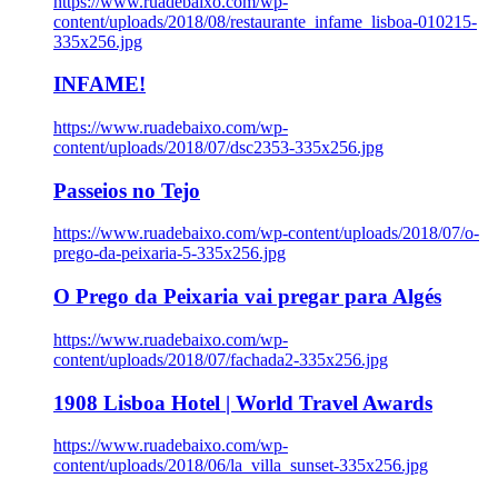
https://www.ruadebaixo.com/wp-
content/uploads/2018/08/restaurante_infame_lisboa-010215-
335x256.jpg
INFAME!
https://www.ruadebaixo.com/wp-
content/uploads/2018/07/dsc2353-335x256.jpg
Passeios no Tejo
https://www.ruadebaixo.com/wp-content/uploads/2018/07/o-
prego-da-peixaria-5-335x256.jpg
O Prego da Peixaria vai pregar para Algés
https://www.ruadebaixo.com/wp-
content/uploads/2018/07/fachada2-335x256.jpg
1908 Lisboa Hotel | World Travel Awards
https://www.ruadebaixo.com/wp-
content/uploads/2018/06/la_villa_sunset-335x256.jpg