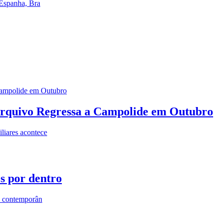
 Espanha, Bra
rquivo Regressa a Campolide em Outubro
iares acontece
os por dentro
s contemporân