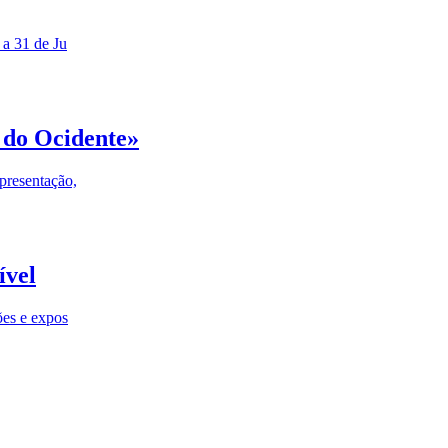
 a 31 de Ju
 do Ocidente»
presentação,
ível
ões e expos