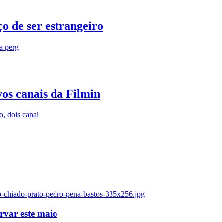
o de ser estrangeiro
ra perg
vos canais da Filmin
, dois canai
o-chiado-prato-pedro-pena-bastos-335x256.jpg
ervar este maio