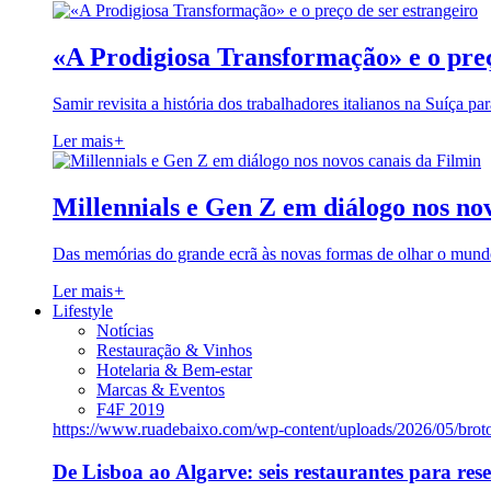
«A Prodigiosa Transformação» e o preç
Samir revisita a história dos trabalhadores italianos na Suíça pa
Ler mais
+
Millennials e Gen Z em diálogo nos no
Das memórias do grande ecrã às novas formas de olhar o mundo
Ler mais
+
Lifestyle
Notícias
Restauração & Vinhos
Hotelaria & Bem-estar
Marcas & Eventos
F4F 2019
https://www.ruadebaixo.com/wp-content/uploads/2026/05/brot
De Lisboa ao Algarve: seis restaurantes para res