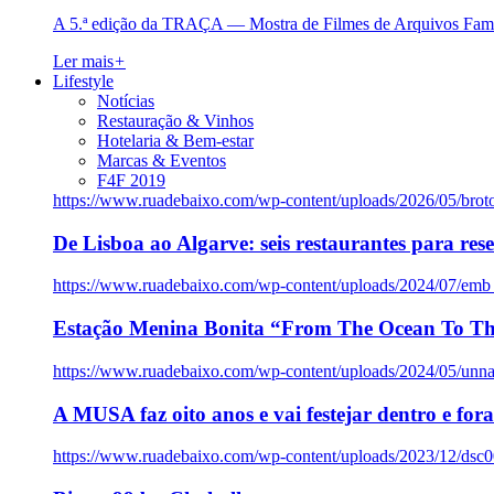
A 5.ª edição da TRAÇA — Mostra de Filmes de Arquivos Famil
Ler mais
+
Lifestyle
Notícias
Restauração & Vinhos
Hotelaria & Bem-estar
Marcas & Eventos
F4F 2019
https://www.ruadebaixo.com/wp-content/uploads/2026/05/brot
De Lisboa ao Algarve: seis restaurantes para res
https://www.ruadebaixo.com/wp-content/uploads/2024/07/emb
Estação Menina Bonita “From The Ocean To Th
https://www.ruadebaixo.com/wp-content/uploads/2024/05/un
A MUSA faz oito anos e vai festejar dentro e fora
https://www.ruadebaixo.com/wp-content/uploads/2023/12/dsc