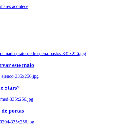
iares acontece
o-chiado-prato-pedro-pena-bastos-335x256.jpg
ervar este maio
_elenco-335x256.jpg
e Stars”
named-335x256.jpg
 de portas
00304-335x256.jpg