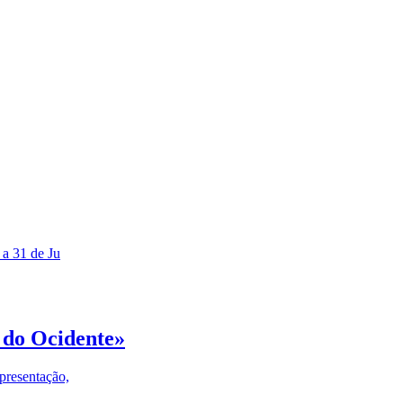
 a 31 de Ju
 do Ocidente»
presentação,