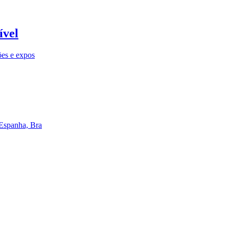
ível
ões e expos
 Espanha, Bra