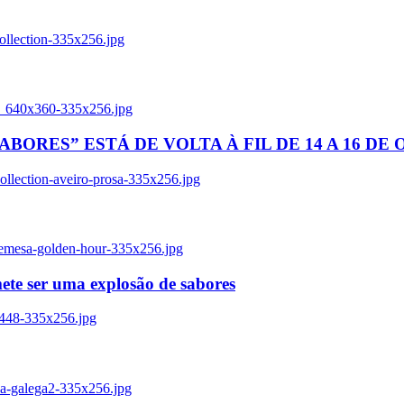
ollection-335x256.jpg
tl_640x360-335x256.jpg
BORES” ESTÁ DE VOLTA À FIL DE 14 A 16 DE
llection-aveiro-prosa-335x256.jpg
remesa-golden-hour-335x256.jpg
ete ser uma explosão de sabores
8448-335x256.jpg
ia-galega2-335x256.jpg