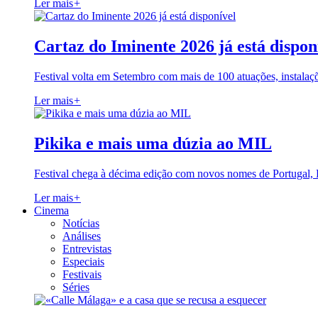
Ler mais
+
Cartaz do Iminente 2026 já está dispon
Festival volta em Setembro com mais de 100 atuações, instalaç
Ler mais
+
Pikika e mais uma dúzia ao MIL
Festival chega à décima edição com novos nomes de Portugal,
Ler mais
+
Cinema
Notícias
Análises
Entrevistas
Especiais
Festivais
Séries