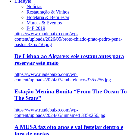
Lifestyle
Notícias
Restauração & Vinhos
Hotelaria & Bem-estar
Marcas & Eventos
F4F 2019
https://www.ruadebaixo.com/wp-
content/uploads/2026/05/broto-chiado-prato-pedro-pena-
bastos-335x256.jpg
De Lisboa ao Algarve: seis restaurantes para
reservar este maio
https://www.ruadebaixo.com/wp-
content/uploads/2024/07/emb_elenco-335x256.jpg
Estação Menina Bonita “From The Ocean To
The Stars”
https://www.ruadebaixo.com/wp-
content/uploads/2024/05/unnamed-335x256.jpg
A MUSA faz oito anos e vai festejar dentro e
fora de portas