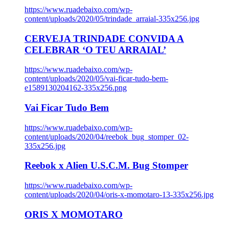
https://www.ruadebaixo.com/wp-
content/uploads/2020/05/trindade_arraial-335x256.jpg
CERVEJA TRINDADE CONVIDA A
CELEBRAR ‘O TEU ARRAIAL’
https://www.ruadebaixo.com/wp-
content/uploads/2020/05/vai-ficar-tudo-bem-
e1589130204162-335x256.png
Vai Ficar Tudo Bem
https://www.ruadebaixo.com/wp-
content/uploads/2020/04/reebok_bug_stomper_02-
335x256.jpg
Reebok x Alien U.S.C.M. Bug Stomper
https://www.ruadebaixo.com/wp-
content/uploads/2020/04/oris-x-momotaro-13-335x256.jpg
ORIS X MOMOTARO