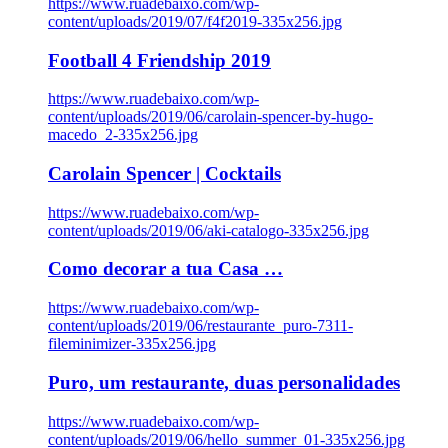
https://www.ruadebaixo.com/wp-
content/uploads/2019/07/f4f2019-335x256.jpg
Football 4 Friendship 2019
https://www.ruadebaixo.com/wp-
content/uploads/2019/06/carolain-spencer-by-hugo-
macedo_2-335x256.jpg
Carolain Spencer | Cocktails
https://www.ruadebaixo.com/wp-
content/uploads/2019/06/aki-catalogo-335x256.jpg
Como decorar a tua Casa …
https://www.ruadebaixo.com/wp-
content/uploads/2019/06/restaurante_puro-7311-
fileminimizer-335x256.jpg
Puro, um restaurante, duas personalidades
https://www.ruadebaixo.com/wp-
content/uploads/2019/06/hello_summer_01-335x256.jpg