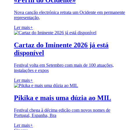
«Perfil do Ocidente»
Nova canção electrónica retrata um Ocidente em permanente
representação,
Ler mais
+
Cartaz do Iminente 2026 já está
disponível
Festival volta em Setembro com mais de 100 atuações,
instalações e expos
Ler mais
+
Pikika e mais uma dúzia ao MIL
Festival chega à décima edição com novos nomes de
Portugal, Espanha, Bra
Ler mais
+