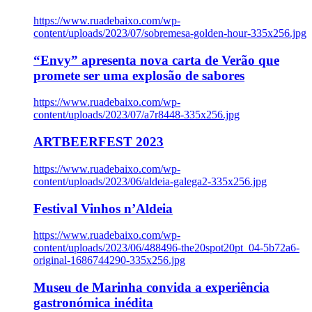
https://www.ruadebaixo.com/wp-
content/uploads/2023/07/sobremesa-golden-hour-335x256.jpg
“Envy” apresenta nova carta de Verão que
promete ser uma explosão de sabores
https://www.ruadebaixo.com/wp-
content/uploads/2023/07/a7r8448-335x256.jpg
ARTBEERFEST 2023
https://www.ruadebaixo.com/wp-
content/uploads/2023/06/aldeia-galega2-335x256.jpg
Festival Vinhos n’Aldeia
https://www.ruadebaixo.com/wp-
content/uploads/2023/06/488496-the20spot20pt_04-5b72a6-
original-1686744290-335x256.jpg
Museu de Marinha convida a experiência
gastronómica inédita