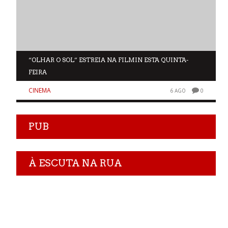
“OLHAR O SOL” ESTREIA NA FILMIN ESTA QUINTA-
FEIRA
CINEMA
0
6 AGO
0
PUB
À ESCUTA NA RUA