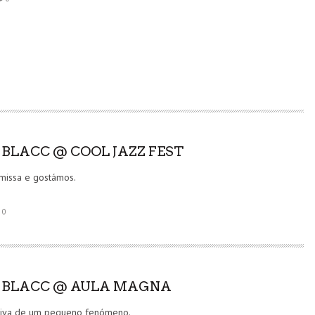
 BLACC @ COOL JAZZ FEST
missa e gostámos.
0
 BLACC @ AULA MAGNA
viva de um pequeno fenómeno.