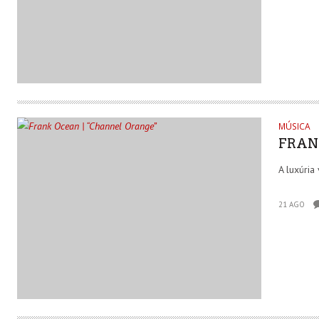
MÚSICA
FRAN
A luxúria
21 AGO