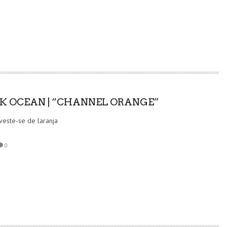
BOM MALANDRO X VANESSA SANTOS: UMA COLEÇÃO
QUE VESTE O ESPÍRITO MALANDRO
MARCAS
5 AGO
K OCEAN | “CHANNEL ORANGE”
 veste-se de laranja
0