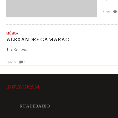
5 MAI
MÚSICA
ALEXANDRE CAMARÃO
The Remixes.
18 NOV
0
INSTAGRAM
RUADEBAIXO