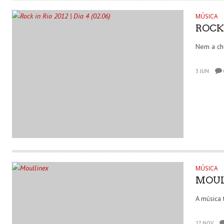
MÚSICA
ROCK I
Nem a ch
3 JUN
MÚSICA
MOUL
A música 
17 NOV